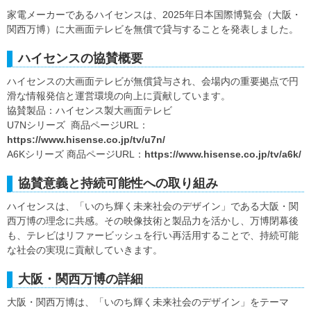
家電メーカーであるハイセンスは、2025年日本国際博覧会（大阪・
関西万博）に大画面テレビを無償で貸与することを発表しました。
ハイセンスの協賛概要
ハイセンスの大画面テレビが無償貸与され、会場内の重要拠点で円
滑な情報発信と運営環境の向上に貢献しています。
協賛製品：ハイセンス製大画面テレビ
U7Nシリーズ 商品ページURL：
https://www.hisense.co.jp/tv/u7n/
A6Kシリーズ 商品ページURL：
https://www.hisense.co.jp/tv/a6k/
協賛意義と持続可能性への取り組み
ハイセンスは、「いのち輝く未来社会のデザイン」である大阪・関
西万博の理念に共感。その映像技術と製品力を活かし、万博閉幕後
も、テレビはリファービッシュを行い再活用することで、持続可能
な社会の実現に貢献していきます。
大阪・関西万博の詳細
大阪・関西万博は、「いのち輝く未来社会のデザイン」をテーマ