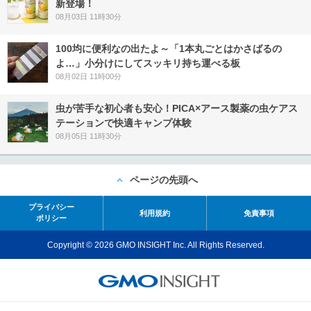
新登場！
08月03日 11時30分
100均に便利なの出たよ～「1本丸ごとはかさばるの
よ…」小分けにしてスッキリ持ち運べる板
08月02日 11時00分
虫が苦手な初心者も安心！PICA×アース製薬の虫ケアス
テーションで快適キャンプ体験
08月05日 11時30分
ページの先頭へ
プライバシー
利用規約
免責事項
ポリシー
Copyright © 2026 GMO INSIGHT Inc. All Rights Reserved.