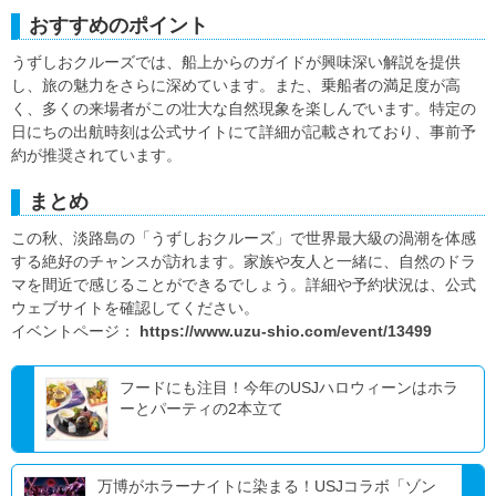
おすすめのポイント
うずしおクルーズでは、船上からのガイドが興味深い解説を提供
し、旅の魅力をさらに深めています。また、乗船者の満足度が高
く、多くの来場者がこの壮大な自然現象を楽しんでいます。特定の
日にちの出航時刻は公式サイトにて詳細が記載されており、事前予
約が推奨されています。
まとめ
この秋、淡路島の「うずしおクルーズ」で世界最大級の渦潮を体感
する絶好のチャンスが訪れます。家族や友人と一緒に、自然のドラ
マを間近で感じることができるでしょう。詳細や予約状況は、公式
ウェブサイトを確認してください。
イベントページ：
https://www.uzu-shio.com/event/13499
フードにも注目！今年のUSJハロウィーンはホラ
ーとパーティの2本立て
万博がホラーナイトに染まる！USJコラボ「ゾン