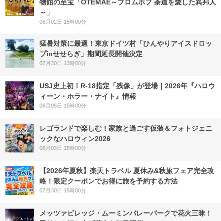
物館の至宝「OTEMAE～ブロムホフ 茶道を愛した異邦人
～」
08月02日 15時00分
猛暑対策に最適！東京ドイツ村「ひんやりアイスドロッ
プinせせらぎ」期間延長開催決定
07月30日 13時00分
USJ史上初！R-18指定「残像」が登場｜2026年『ハロウ
ィーン・ホラー・ナイト』情報
08月05日 15時00分
レゴランドで楽しむ！家族と過ごす仮装＆フォトジェニ
ックなハロウィン2026
08月03日 15時00分
【2026年夏秋】楽天トラベル 夏休み&秋旅フェア完全攻
略！限定クーポンでお得に旅を予約する方法
07月30日 15時00分
メッツァビレッジ・ムーミンバレーパークで花火三昧！