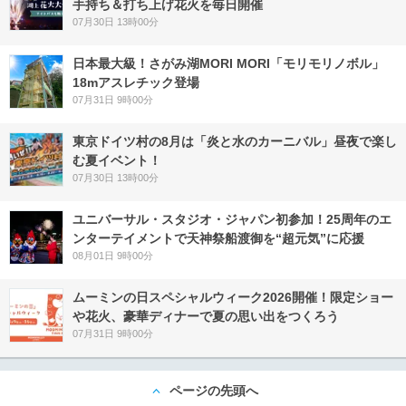
手持ち＆打ち上げ花火を毎日開催
07月30日 13時00分
日本最大級！さがみ湖MORI MORI「モリモリノボル」
18mアスレチック登場
07月31日 9時00分
東京ドイツ村の8月は「炎と水のカーニバル」昼夜で楽し
む夏イベント！
07月30日 13時00分
ユニバーサル・スタジオ・ジャパン初参加！25周年のエ
ンターテイメントで天神祭船渡御を“超元気”に応援
08月01日 9時00分
ムーミンの日スペシャルウィーク2026開催！限定ショー
や花火、豪華ディナーで夏の思い出をつくろう
07月31日 9時00分
ページの先頭へ