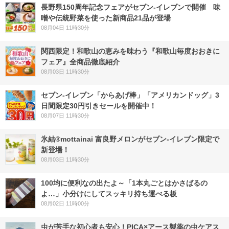
長野県150周年記念フェアがセブン-イレブンで開催 味
噌や伝統野菜を使った新商品21品が登場
08月04日 11時30分
関西限定！和歌山の恵みを味わう『和歌山毎度おおきに
フェア』全商品徹底紹介
08月03日 11時30分
セブン‐イレブン「からあげ棒」「アメリカンドッグ」3
日間限定30円引きセールを開催中！
08月07日 11時30分
氷結®mottainai 富良野メロンがセブン‐イレブン限定で
新登場！
08月03日 11時30分
100均に便利なの出たよ～「1本丸ごとはかさばるの
よ…」小分けにしてスッキリ持ち運べる板
08月02日 11時00分
虫が苦手な初心者も安心！PICA×アース製薬の虫ケアス