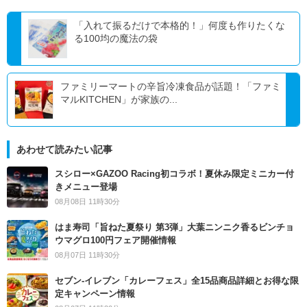
「入れて振るだけで本格的！」何度も作りたくな
る100均の魔法の袋
ファミリーマートの辛旨冷凍食品が話題！「ファミ
マルKITCHEN」が家族の...
あわせて読みたい記事
スシロー×GAZOO Racing初コラボ！夏休み限定ミニカー付
きメニュー登場
08月08日 11時30分
はま寿司「旨ねた夏祭り 第3弾」大葉ニンニク香るビンチョ
ウマグロ100円フェア開催情報
08月07日 11時30分
セブン‐イレブン「カレーフェス」全15品商品詳細とお得な限
定キャンペーン情報