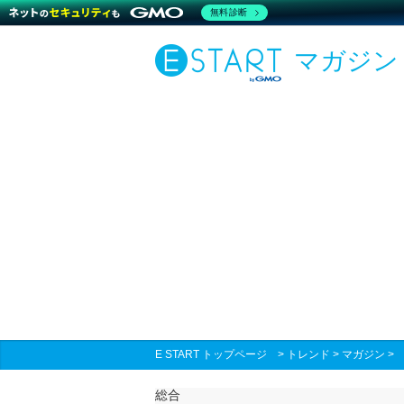
無料診断
マガジン
E START トップページ
>
トレンド
>
マガジン
総合