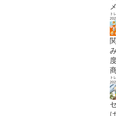
ト
202
ト
202