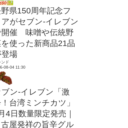
長野県150周年記念フ
ェアがセブン-イレブン
で開催 味噌や伝統野
菜を使った新商品21品
が登場
レンド
6-08-04 11:30
セブン-イレブン「激
辛！台湾ミンチカツ」
8月4日数量限定発売｜
名古屋発祥の旨辛グル