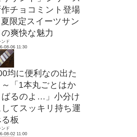
新作チョコミント登場
｜夏限定スイーツサン
ドの爽快な魅力
レンド
6-08-06 11:30
100均に便利なの出た
よ～「1本丸ごとはか
さばるのよ…」小分け
にしてスッキリ持ち運
べる板
レンド
6-08-02 11:00