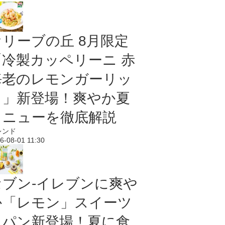
オリーブの丘 8月限定
「冷製カッペリーニ 赤
海老のレモンガーリッ
ク」新登場！爽やか夏
メニューを徹底解説
レンド
6-08-01 11:30
セブン‐イレブンに爽や
か「レモン」スイーツ
＆パン新登場！夏に食