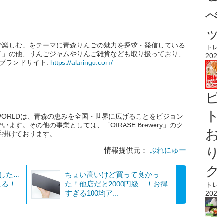
で楽しむ」をテーマに青森りんごの魅力を探求・発信している
ト
イ」の他、りんごジャムやりんご雑貨なども取り扱っており、
202
ブランドサイト:
https://alaringo.com/
ト
WORLDは、青森の恵みを全国・世界に広げることをビジョン
す。その他の事業としては、「OIRASE Brewery」のク
手掛けております。
情報提供元：
ぷれにゅー
れした…
ちょい高いけど買って良かっ
れる！
た！他店だと2000円級…！お得
ト
すぎる100均ア...
202