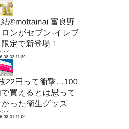
結®mottainai 富良野
メロンがセブン‐イレブ
ン限定で新登場！
レンド
6-08-03 11:30
枚22円って衝撃…100
均で買えるとは思って
なかった衛生グッズ
レンド
6-08-01 11:00