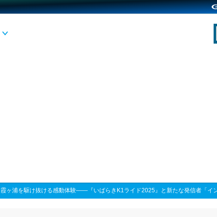
>
霞ヶ浦を駆け抜ける感動体験――『いばらきK1ライド2025』と新たな発信者「