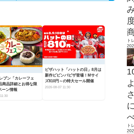
ト
202
ピザハット「ハットの日」8月は
新作ビビンバピザ登場！Mサイ
イレブン「カレーフェ
ズ810円～の特大セール開催
5品商品詳細とお得な限
2026-08-07 11:30
ペーン情報
11:30
ト
202