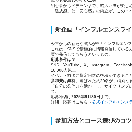
誰でも参加しやすい工夫
初心者からベテランまで、幅広い層が楽し
「達成感」と「安心感」の両立が、このイ
新企画「インフルエンスライ
今年からの新たな試みが**「インフルエンス
これは、SNSで積極的に情報発信している
葉で発信してもらうというもの。
応募条件は？
SNS（YouTube、X、Instagram、Fa
10,000人以上
イベント前後に指定回数の投稿ができるこ
参加費は無料
。選ばれた約20名が、特別な
「自分の発信力を活かして、サイクリング
ス。
応募締切は
2025年9月30日
まで。
詳細・応募はこちら→
公式インフルエンス
参加方法とコース選びのコツ