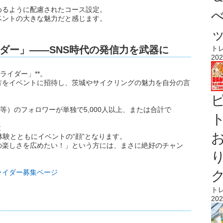
めるように配慮されたコース設定。
ベントの大きな魅力だと感じます。
ダー」――SNS時代の発信力を武器に
ト
202
ライダー」**。
方をイベントに招待し、茨城やサイクリングの魅力を自分の言
cebook等）のフォロワーが単独で5,000人以上、または合計で
ト
と
体験とともにイベントの“顔”となります。
の楽しさを広めたい！」という方には、まさに絶好のチャン
ライダー募集ページ
ト
202