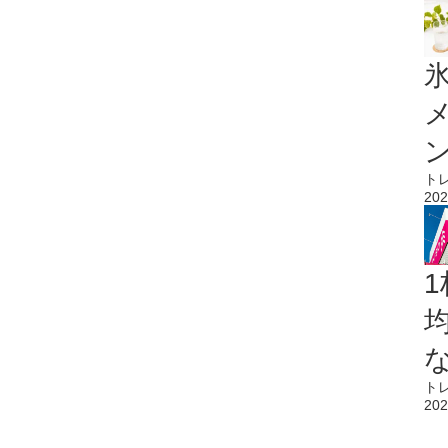
氷
ト
202
1
ト
202