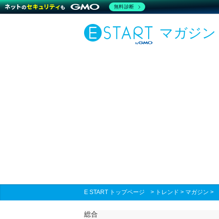
無料診断
マガジン
E START トップページ
>
トレンド
>
マガジン
総合