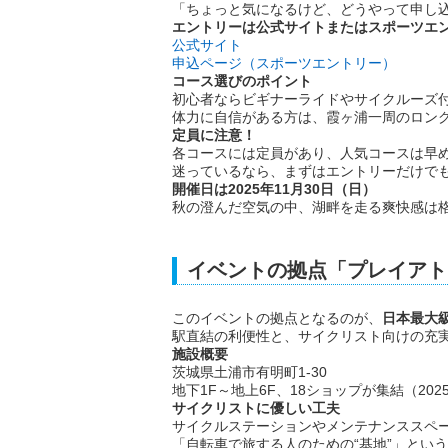
「ちょっと気になるけど、どうやって申し
エントリーは公式サイトまたはスポーツエ
公式サイト
申込ページ（スポーツエントリー）
コース選びのポイント
初心者ならビギナーライドやサイクルーズ
体力に自信がある方は、霞ヶ浦一周のロング
定員に注意！
各コースには定員があり、人気コースは早
迷っているなら、まずはエントリーだけで
開催日は2025年11月30日（日）
秋の澄んだ空気の中、湖畔を走る爽快感は
イベントの拠点「プレイアト
このイベントの拠点となるのが、
日本最大
駅直結の利便性と、サイクリスト向けの充
施設概要
茨城県土浦市有明町1-30
地下1F～地上6F、18ショップが集結（202
サイクリストに優しい工夫
サイクルステーションやメンテナンススペ
「自転車で旅する人のための“基地”」とい