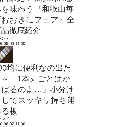
みを味わう『和歌山毎
度おおきにフェア』全
商品徹底紹介
レンド
6-08-03 11:30
100均に便利なの出た
よ～「1本丸ごとはか
さばるのよ…」小分け
にしてスッキリ持ち運
べる板
レンド
6-08-02 11:00