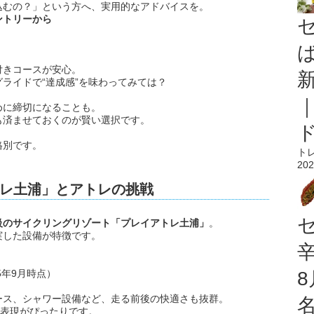
込むの？」という方へ、実用的なアドバイスを。
ントリーから
付きコースが安心。
ライドで“達成感”を味わってみては？
めに締切になることも。
も済ませておくのが賢い選択です。
格別です。
ト
202
レ土浦」とアトレの挑戦
級のサイクリングリゾート「プレイアトレ土浦」
。
実した設備が特徴です。
5年9月時点）
ース、シャワー設備など、走る前後の快適さも抜群。
う表現がぴったりです。