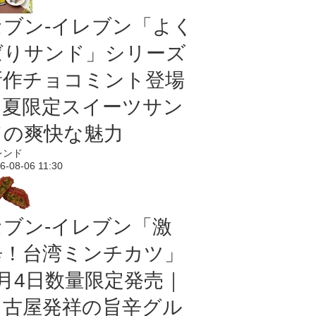
セブン‐イレブン「よく
ばりサンド」シリーズ
新作チョコミント登場
｜夏限定スイーツサン
ドの爽快な魅力
レンド
6-08-06 11:30
セブン-イレブン「激
辛！台湾ミンチカツ」
8月4日数量限定発売｜
名古屋発祥の旨辛グル