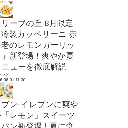
オリーブの丘 8月限定
「冷製カッペリーニ 赤
海老のレモンガーリッ
ク」新登場！爽やか夏
メニューを徹底解説
レンド
6-08-01 11:30
セブン‐イレブンに爽や
か「レモン」スイーツ
＆パン新登場！夏に食