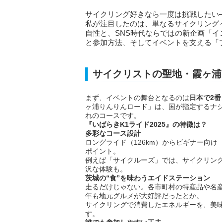
サイクリング好きなら一度は挑戦したい
私が注目したのは、単なるサイクリングイ
自性と、SNS時代ならではの新企画「
と参加方法、そしてイベントを支える「
サイクリストの聖地・霞ヶ浦
まず、イベントの舞台となるのは
日本で2
ヶ浦りんりんロード」は、国が指定するナ
れのコースです。
『いばらきK1ライド2025』の特徴は？
多彩なコース設計
ロングライド（126km）からビギナー向け
ポイント。
例えば「サイクルーズ」では、サイクリン
沢な体験も。
茨城の“食”を味わうエイドステーション
走るだけじゃない。各市町村の特産品や名産
年も地元グルメが大好評だったとか。
サイクリングで消費したエネルギーを、美
す。