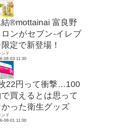
結®mottainai 富良野
メロンがセブン‐イレブ
ン限定で新登場！
レンド
6-08-03 11:30
枚22円って衝撃…100
均で買えるとは思って
なかった衛生グッズ
レンド
6-08-01 11:00