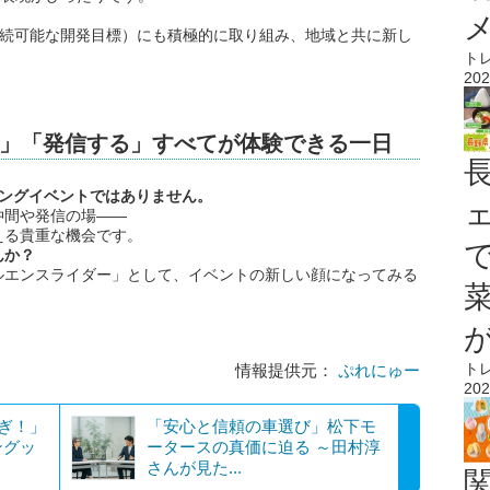
持続可能な開発目標）にも積極的に取り組み、地域と共に新し
ト
202
」「発信する」すべてが体験できる一日
リングイベントではありません。
仲間や発信の場――
える貴重な機会です。
んか？
ルエンスライダー」として、イベントの新しい顔になってみる
！
ト
情報提供元：
ぷれにゅー
202
すぎ！」
「安心と信頼の車選び」松下モ
ングッ
ータースの真価に迫る ～田村淳
さんが見た...