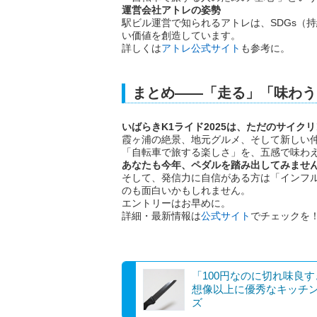
運営会社アトレの姿勢
駅ビル運営で知られるアトレは、SDGs（
い価値を創造しています。
詳しくは
アトレ公式サイト
も参考に。
まとめ――「走る」「味わう
いばらきK1ライド2025は、ただのサイク
霞ヶ浦の絶景、地元グルメ、そして新しい
「自転車で旅する楽しさ」を、五感で味わ
あなたも今年、ペダルを踏み出してみませ
そして、発信力に自信がある方は「インフ
のも面白いかもしれません。
エントリーはお早めに。
詳細・最新情報は
公式サイト
でチェックを
「100円なのに切れ味良
想像以上に優秀なキッチ
ズ