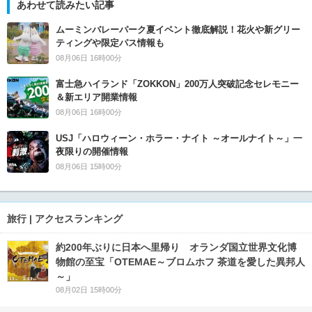
あわせて読みたい記事
ムーミンバレーパーク夏イベント徹底解説！花火や新グリー
ティングや限定パス情報も
08月06日 16時00分
富士急ハイランド「ZOKKON」200万人突破記念セレモニー
＆新エリア開業情報
08月06日 16時00分
USJ「ハロウィーン・ホラー・ナイト ～オールナイト～」一
夜限りの開催情報
08月06日 15時00分
旅行 | アクセスランキング
約200年ぶりに日本へ里帰り オランダ国立世界文化博
物館の至宝「OTEMAE～ブロムホフ 茶道を愛した異邦人
～」
08月02日 15時00分