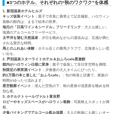
■3つのホテル、それぞれの“秋のワクワク”を体感
1. 新冠温泉ホテルヒルズ
キッズ仮装イベント
：親子で衣装に着替えて記念撮影。ハロウィン
装飾の館内は、まるで絵本の世界。
地元の「日高ワイン＆シードル」フリードリンク
：大人も嬉しい、
地酒のアルコールフリーサービス。
太平洋を望む天然温泉
：夕日を眺めながらの湯浴みは、五感が満た
される贅沢な時間。
馬とのふれあい体験
：ホテル近くの乗馬クラブで、北海道らしい思
い出を。
2. 芦別温泉スターライトホテル＆おふろcafe星遊館
館内がハロウィン仕様に変身
：親子で仮装して非日常空間を満喫。
秋限定の果実酒イベント
：夕食後の大人タイムにぴったり。
約1万冊の本と楽しむ「おふろcafe」
：旬の味覚と読書で、家族の
時間がゆったり流れます。
星空観察イベント
：澄んだ空気の下、秋の星座や流星群を眺める特
別な夜。
3. ホテルナトゥールヴァルト富良野
ロビーやキッズスペースがハロウィン装飾
：写真映えスポットが満
載。
夕食バイキングでアルコール飲み放題
：大人の秋旅にも嬉しいオー