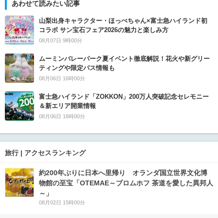
あわせて読みたい記事
山梨出身キャラクター・ほっぺちゃん×富士急ハイランド初
コラボ サン宝石フェア2026の魅力と楽しみ方
08月07日 9時00分
ムーミンバレーパーク夏イベント徹底解説！花火や新グリー
ティングや限定パス情報も
08月06日 16時00分
富士急ハイランド「ZOKKON」200万人突破記念セレモニー
＆新エリア開業情報
08月06日 16時00分
旅行 | アクセスランキング
約200年ぶりに日本へ里帰り オランダ国立世界文化博
物館の至宝「OTEMAE～ブロムホフ 茶道を愛した異邦人
～」
08月02日 15時00分