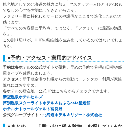
観光地としての北海道の魅力に加え、**スタッフ一人ひとりの“おも
てなしの心”**を大切にしてきたからこそ、
ファミリー層に特化したサービスや設備がここまで進化したのだと
感じます。
「すべてのお客様に平均点」ではなく、「ファミリーに最高の満足
を」。
この割り切りが、HHRの独自性を生み出しているのではないでしょ
うか。
■予約・アクセス・実用的アドバイス
予約は各ホテルの公式サイトが便利
。早めの予約で希望の日程や部
屋タイプを確保しましょう。
アクセス
：新千歳空港や札幌からの移動は、レンタカー利用が家族
連れにはおすすめ。
各ホテルの所在地・公式HPはこちらからチェックできます。
新冠温泉ホテルヒルズ
芦別温泉スターライトホテル＆おふろcafe星遊館
ホテルナトゥールヴァルト富良野
公式グループサイト
：
北海道ホテル＆リゾート株式会社
■まとめ——「思い出に残る秋旅」を探しているな