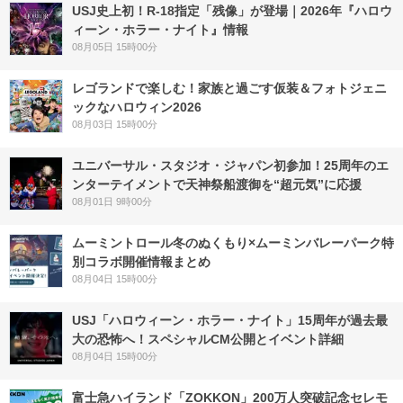
USJ史上初！R-18指定「残像」が登場｜2026年『ハロウ
ィーン・ホラー・ナイト』情報
08月05日 15時00分
レゴランドで楽しむ！家族と過ごす仮装＆フォトジェニ
ックなハロウィン2026
08月03日 15時00分
ユニバーサル・スタジオ・ジャパン初参加！25周年のエ
ンターテイメントで天神祭船渡御を“超元気”に応援
08月01日 9時00分
ムーミントロール冬のぬくもり×ムーミンバレーパーク特
別コラボ開催情報まとめ
08月04日 15時00分
USJ「ハロウィーン・ホラー・ナイト」15周年が過去最
大の恐怖へ！スペシャルCM公開とイベント詳細
08月04日 15時00分
富士急ハイランド「ZOKKON」200万人突破記念セレモ