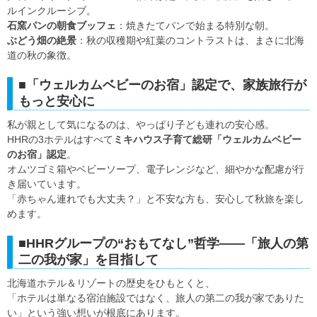
ルインクルーシブ。
石窯パンの朝食ブッフェ
：焼きたてパンで始まる特別な朝。
ぶどう畑の絶景
：秋の収穫期や紅葉のコントラストは、まさに北海
道の秋の象徴。
■「ウェルカムベビーのお宿」認定で、家族旅行が
もっと安心に
私が親として気になるのは、やっぱり子ども連れの安心感。
HHRの3ホテルはすべて
ミキハウス子育て総研「ウェルカムベビー
のお宿」認定
。
オムツゴミ箱やベビーソープ、電子レンジなど、細やかな配慮が行
き届いています。
「赤ちゃん連れでも大丈夫？」と不安な方も、安心して秋旅を楽し
めます。
■HHRグループの“おもてなし”哲学——「旅人の第
二の我が家」を目指して
北海道ホテル＆リゾートの歴史をひもとくと、
「ホテルは単なる宿泊施設ではなく、旅人の第二の我が家でありた
い」という強い想いが根底にあります。