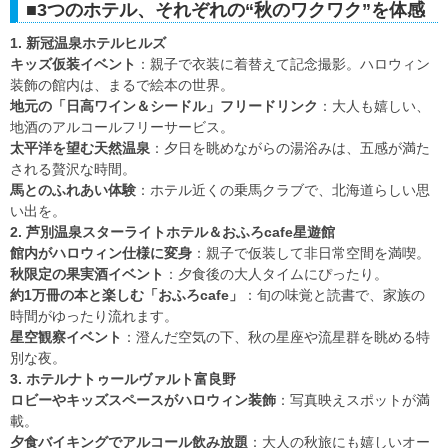
■3つのホテル、それぞれの“秋のワクワク”を体感
1. 新冠温泉ホテルヒルズ
キッズ仮装イベント
：親子で衣装に着替えて記念撮影。ハロウィン
装飾の館内は、まるで絵本の世界。
地元の「日高ワイン＆シードル」フリードリンク
：大人も嬉しい、
地酒のアルコールフリーサービス。
太平洋を望む天然温泉
：夕日を眺めながらの湯浴みは、五感が満た
される贅沢な時間。
馬とのふれあい体験
：ホテル近くの乗馬クラブで、北海道らしい思
い出を。
2. 芦別温泉スターライトホテル＆おふろcafe星遊館
館内がハロウィン仕様に変身
：親子で仮装して非日常空間を満喫。
秋限定の果実酒イベント
：夕食後の大人タイムにぴったり。
約1万冊の本と楽しむ「おふろcafe」
：旬の味覚と読書で、家族の
時間がゆったり流れます。
星空観察イベント
：澄んだ空気の下、秋の星座や流星群を眺める特
別な夜。
3. ホテルナトゥールヴァルト富良野
ロビーやキッズスペースがハロウィン装飾
：写真映えスポットが満
載。
夕食バイキングでアルコール飲み放題
：大人の秋旅にも嬉しいオー