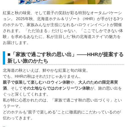
紅葉と秋の味覚、そして親子の笑顔が彩る特別なオータムバケーシ
ョン。 2025年秋、北海道ホテル＆リゾート（HHR）が手がける3つ
のホテルで、家族みんなが主役になれるハロウィンイベントが開催
されます。 「ただ泊まる」だけじゃない、「ここでしかできない体
験」を求めるあなたに、私が注目した“秋の北海道ステイ”の魅力を
お届けします。
■「家族で過ごす秋の思い出」——HHRが提案する
新しい旅のかたち
北海道の秋といえば、鮮やかな紅葉と旬の味覚。
でも、HHRの秋はそれだけじゃありません。
親子で仮装して楽しむハロウィン体験
や、
大人のための限定果実
酒
、そして
その土地ならではのオンリーワン体験
が、旅の思い出を
ぐっと深くしてくれます。
私が特に心惹かれたのは、「家族で過ごす秋の思い出づくり」とい
うテーマ。
どのホテルも“親子で楽しめる”ことに徹底的にこだわっているのが
伝わってきます。