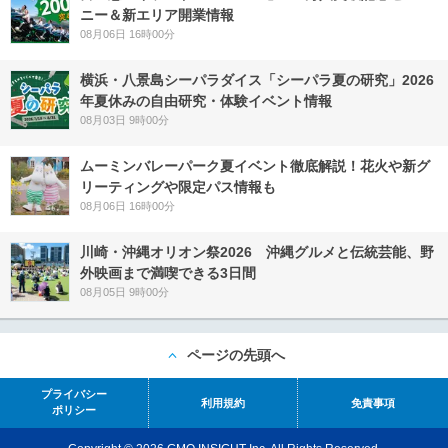
ニー＆新エリア開業情報
08月06日 16時00分
横浜・八景島シーパラダイス「シーパラ夏の研究」2026
年夏休みの自由研究・体験イベント情報
08月03日 9時00分
ムーミンバレーパーク夏イベント徹底解説！花火や新グ
リーティングや限定パス情報も
08月06日 16時00分
川崎・沖縄オリオン祭2026 沖縄グルメと伝統芸能、野
外映画まで満喫できる3日間
08月05日 9時00分
ページの先頭へ
プライバシー
利用規約
免責事項
ポリシー