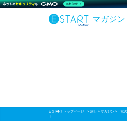
無料診断
マガジン
E START トップページ
>
旅行
>
マガジン
>
秋の
ト