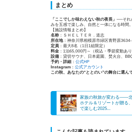
まとめ
「ここでしか味わえない秋の夜長」
──そ
みを五感で楽しみ、自然と一体になる時間。
【施設情報まとめ】
名称
：ＳＨＥＬＴＥＲ．道志
所在地
：神奈川県相模原市緑区青野原3634-
定員
：最大8名（1日1組限定）
料金
：1泊65,000円～（税込・季節変動あ
設備
：貸切サウナ、日本庭園、焚火台、BBQ
予約・詳細
：
公式HP
Instagram
：
公式アカウント
この秋、あなたの“ととのい”の舞台に選ん
家族の秋旅が変わる——
ホテル＆リゾートが贈る
で楽しむ2025...
こんな記事も読まれています