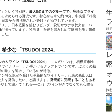
「
定」という特別感。
最大8名までのグループで、完全なプライ
こそ求められる贅沢です。都心から車で約70分、中央道「相模
と、日常から切り離された静けさが両立しています。
がり」。日本庭園を望むリビング、貸切サウナや焚火台、バー
旅
備
が揃っています。私自身、石畳を踏みしめて庭園を歩く想像
202
ました。
少な「TSUDOI 2024」
ムワイン「TSUDOI 2024」
。このワインは、相模原市唯
（ケントクワイナリー）」が手がけるクラフトワインです。ぶどうの栽
原の味」を追求しているのが特徴。
初めてワイン特区認定を受けた革新的なワイナリー。代表の森山氏は
魅力を発信したい」と語ります。
発売前に完売することもある
ウ
冷やして迎えてくれる──これはワイン好きでなくても心躍る
旅
202