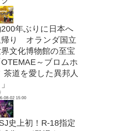
ング
約200年ぶりに日本へ
里帰り オランダ国立
世界文化博物館の至宝
「OTEMAE～ブロムホ
フ 茶道を愛した異邦人
～」
行
6-08-02 15:00
SJ史上初！R-18指定