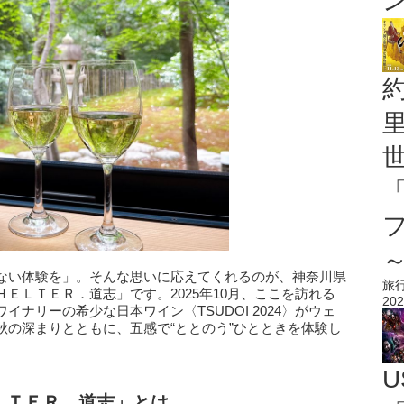
ない体験を」。そんな思いに応えてくれるのが、神奈川県
旅
ＥＬＴＥＲ．道志」です。2025年10月、ここを訪れる
202
ナリーの希少な日本ワイン〈TSUDOI 2024〉がウェ
秋の深まりとともに、五感で“ととのう”ひとときを体験し
U
ＬＴＥＲ．道志」とは