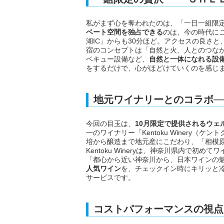
私がまず心を奪われたのは、「一日一組限
ベート空間を独占できる
のは、今の時代に
湖IC」からも30分ほど。アクセスの良さ
宿のコンセプトは「自然と火、人とのつな
ベキュー設備など、
自然と一体になれる設
をするだけで、心がほどけていくのを感じ
地元ワイナリーとのコラボ──希
今回の目玉は、
10月限定で提供されるウェルカ
一のワイナリー「Kentoku Winery
培から醸造まで地元産にこだわり、「相模
Kentoku Wineryは、神奈川県内で
「都心から近い神奈川から、日本ワインの
人気ワイン
を、チェックイン時にキリッと
サービスです。
コストパフォーマンスの視点