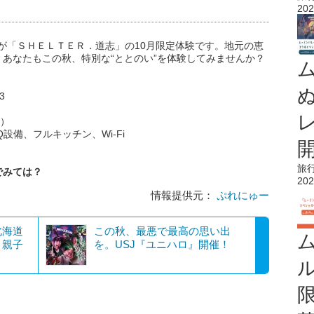
202
れが「ＳＨＥＬＴＥＲ．道志」の10月限定体験です。地元の恵
あなたもこの秋、特別な“ととのい”を体験してみませんか？
3
り）
設備、フルキッチン、Wi-Fi
旅
でみては？
202
情報提供元：
ぷれにゅー
北海道
この秋、最悪で最高の思い出
、親子
を。USJ『ユニハロ』開催！