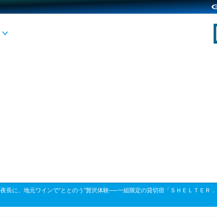
夜長に、地元ワインで“ととのう”贅沢体験──一組限定の貸切宿「ＳＨＥＬＴＥＲ