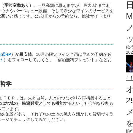
）～（季節変動あり）
。一見高額に思えますが、最大8名まで利
サウナやバーベキュー設備、そして希少なワインのサービスを
M
は高い
と感じます。公式HPからの予約なら、他社サイトより
旅
202
式HP
）が最安値
。10月の限定ワイン企画は早めの予約が必
ト
）をフォローしておくと、「宿泊無料プレゼント」などお
哲学
ＥＬＴＥＲ．は、火と自然、人とのつながりを再構築すること
には地域の一時避難所としても機能する
という社会的な役割も
っています。
姉妹施設があり、それぞれの土地の魅力を活かした貸切ヴィラ
ページでチェックしてみてください。
を
旅