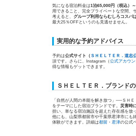
気になる宿泊料金は
1泊65,000円（税込
用できること、完全プライベートな空間、
考えると、
グループ利用ならむしろコスパ
最大25％OFFというのも見逃せません。
実用的な予約アドバイス
予約は
公式サイト（
ＳＨＥＬＴＥＲ．道志公
須です。さらに、Instagram（
公式アカウン
得な情報もゲットできます。
ＳＨＥＬＴＥＲ．ブランドの
「自然が人間の本能を解き放つ」──ＳＨ
をテーマにした宿泊ブランドです。
災害時
担い、単なる宿泊施設を超えた存在感を放
他にも、山梨県都留市や千葉県君津市にも
体験ができます。詳細は
都留
・
君津
の公式