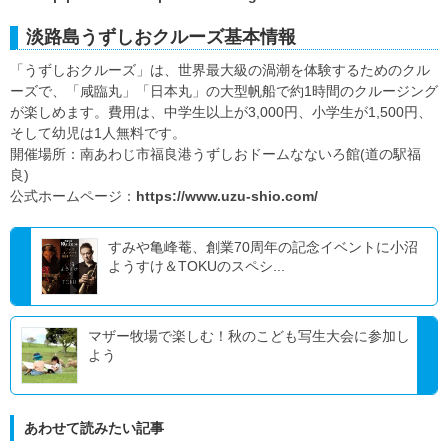
淡路島うずしおクルーズ基本情報
「うずしおクルーズ」は、世界最大級の渦潮を体験するためのクル
ーズで、「咸臨丸」「日本丸」の大型帆船で約1時間のクルージング
が楽しめます。費用は、中学生以上が3,000円、小学生が1,500円、
そして幼児は1人無料です。
開催場所：南あわじ市福良港うずしおドームなないろ館(道の駅福
良)
公式ホームページ：
https://www.uzu-shio.com/
すみや亀峰菴、創業70周年の記念イベントに小沼
ようすけ＆TOKUのスペシ...
マザー牧場で楽しむ！秋のこども写生大会に参加し
よう
あわせて読みたい記事