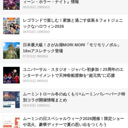
ィーン・ホラー・ナイト』情報
08月05日 15時00分
レゴランドで楽しむ！家族と過ごす仮装＆フォトジェニ
ックなハロウィン2026
08月03日 15時00分
日本最大級！さがみ湖MORI MORI「モリモリノボル」
18mアスレチック登場
07月31日 9時00分
ユニバーサル・スタジオ・ジャパン初参加！25周年のエ
ンターテイメントで天神祭船渡御を“超元気”に応援
08月01日 9時00分
ムーミントロール冬のぬくもり×ムーミンバレーパーク特
別コラボ開催情報まとめ
08月04日 15時00分
ムーミンの日スペシャルウィーク2026開催！限定ショー
や花火、豪華ディナーで夏の思い出をつくろう