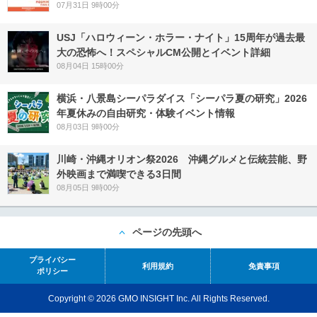
07月31日 9時00分
USJ「ハロウィーン・ホラー・ナイト」15周年が過去最
大の恐怖へ！スペシャルCM公開とイベント詳細
08月04日 15時00分
横浜・八景島シーパラダイス「シーパラ夏の研究」2026
年夏休みの自由研究・体験イベント情報
08月03日 9時00分
川崎・沖縄オリオン祭2026 沖縄グルメと伝統芸能、野
外映画まで満喫できる3日間
08月05日 9時00分
ページの先頭へ
プライバシー
利用規約
免責事項
ポリシー
Copyright © 2026 GMO INSIGHT Inc. All Rights Reserved.