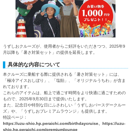
うずしおクルーズが、使用者からご好評をいただきつつ、2025年9
月以降も「暑さ対策セット」の提供を延長します。
具体的な内容について
本クルーズに乗船する際に提供される「暑さ対策セット」には、
「極冷アイスおしぼり」、「塩飴」、「オリジナルうちわ」が含ま
れております。
これらのアイテムは、船上で過ごす時間をより快適に過ごすための
もので、2025年9月30日まで提供いたします。
また、記念日や特別な日にふさわしい「うずしおバースデークルー
ズ」や、「うずしおプレミアムラウンジ」も提供します。
特設ページ：
https://uzu-shio.hp.peraichi.com/birthdaycruise、https://uzu-
shio.hp.peraichi.com/premiumlounge