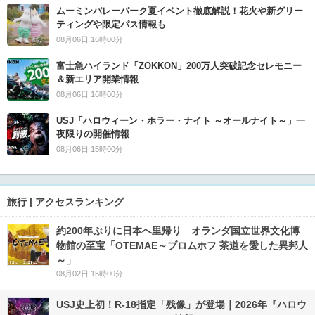
ムーミンバレーパーク夏イベント徹底解説！花火や新グリー
ティングや限定パス情報も
08月06日 16時00分
富士急ハイランド「ZOKKON」200万人突破記念セレモニー
＆新エリア開業情報
08月06日 16時00分
USJ「ハロウィーン・ホラー・ナイト ～オールナイト～」一
夜限りの開催情報
08月06日 15時00分
旅行 | アクセスランキング
約200年ぶりに日本へ里帰り オランダ国立世界文化博
物館の至宝「OTEMAE～ブロムホフ 茶道を愛した異邦人
～」
08月02日 15時00分
USJ史上初！R-18指定「残像」が登場｜2026年『ハロウ