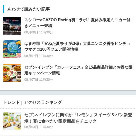
あわせて読みたい記事
スシロー×GAZOO Racing初コラボ！夏休み限定ミニカー付
きメニュー登場
08月08日 11時30分
はま寿司「旨ねた夏祭り 第3弾」大葉ニンニク香るビンチョ
ウマグロ100円フェア開催情報
08月07日 11時30分
セブン‐イレブン「カレーフェス」全15品商品詳細とお得な限
定キャンペーン情報
08月07日 11時30分
トレンド | アクセスランキング
セブン‐イレブンに爽やか「レモン」スイーツ＆パン新登
場！夏に食べたい限定商品をチェック
08月03日 11時30分