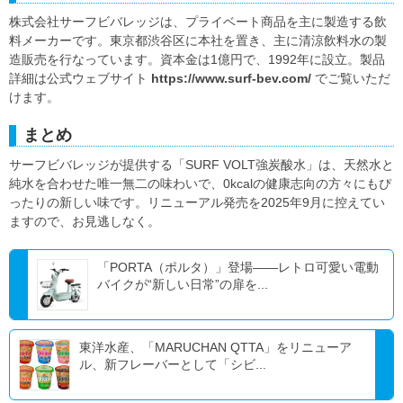
株式会社サーフビバレッジは、プライベート商品を主に製造する飲
料メーカーです。東京都渋谷区に本社を置き、主に清涼飲料水の製
造販売を行なっています。資本金は1億円で、1992年に設立。製品
詳細は公式ウェブサイト
https://www.surf-bev.com/
でご覧いただ
けます。
まとめ
サーフビバレッジが提供する「SURF VOLT強炭酸水」は、天然水と
純水を合わせた唯一無二の味わいで、0kcalの健康志向の方々にもぴ
ったりの新しい味です。リニューアル発売を2025年9月に控えてい
ますので、お見逃しなく。
「PORTA（ポルタ）」登場――レトロ可愛い電動
バイクが“新しい日常”の扉を...
東洋水産、「MARUCHAN QTTA」をリニューア
ル、新フレーバーとして「シビ...