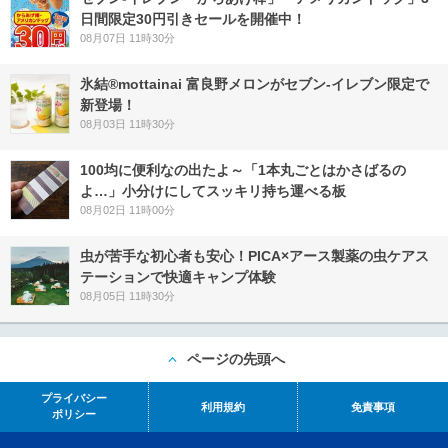
日間限定30円引きセールを開催中！
08月07日 11時30分
氷結®mottainai 富良野メロンがセブン‐イレブン限定で
新登場！
08月03日 11時30分
100均に便利なの出たよ～「1本丸ごとはかさばるの
よ…」小分けにしてスッキリ持ち運べる板
08月02日 11時00分
虫が苦手な初心者も安心！PICA×アース製薬の虫ケアス
テーションで快適キャンプ体験
08月05日 11時30分
ページの先頭へ
プライバシー
利用規約
免責事項
ポリシー