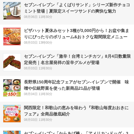
セブン‐イレブン「よくばりサンド」シリーズ新作チョコ
ミント登場｜夏限定スイーツサンドの爽快な魅力
08月06日 11時30分
ピザハット夏休みセット3種が3,000円から！お盆や集ま
りにぴったりのボリューム&おトクな期間限定メニュー
08月03日 13時00分
セブン-イレブン「激辛！台湾ミンチカツ」8月4日数量限
定発売｜名古屋発祥の旨辛グルメが登場
08月03日 11時30分
長野県150周年記念フェアがセブン-イレブンで開催 味
噌や伝統野菜を使った新商品21品が登場
08月04日 11時30分
関西限定！和歌山の恵みを味わう『和歌山毎度おおきに
フェア』全商品徹底紹介
08月03日 11時30分
セブン‐イレブン「からあげ棒」「アメリカンドッグ」3