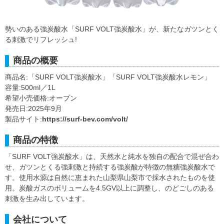
勢いのある強炭酸水「SURF VOLT強炭酸水」が、新たなガツンとく
る刺激でリフレッシュ!
商品の概要
商品名:「SURF VOLT強炭酸水」「SURF VOLT強炭酸水レモン」
容量:500ml／1L
希望小売価格:オープン
発売日:2025年9月
製品サイト:
https://surf-bev.com/volt/
商品の特徴
「SURF VOLT強炭酸水」は、天然水と純水を独自の配合で混ぜ合わ
せ、ガツンとくる強刺激と持続する強炭酸が特徴の無糖強炭酸水で
す。使用水源は自然に恵まれた山梨県山梨市で採水されたものを使
用。炭酸ガスのボリュームを4.5GV以上に調整し、のどごしのある
刺激を生み出しています。
会社について