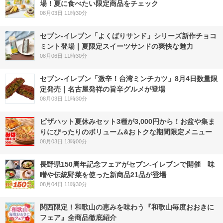
場！夏に食べたい限定商品をチェック
08月03日 11時30分
セブン‐イレブン「よくばりサンド」シリーズ新作チョコ
ミント登場｜夏限定スイーツサンドの爽快な魅力
08月06日 11時30分
セブン-イレブン「激辛！台湾ミンチカツ」8月4日数量限
定発売｜名古屋発祥の旨辛グルメが登場
08月03日 11時30分
ピザハット夏休みセット3種が3,000円から！お盆や集ま
りにぴったりのボリューム&おトクな期間限定メニュー
08月03日 13時00分
長野県150周年記念フェアがセブン-イレブンで開催 味
噌や伝統野菜を使った新商品21品が登場
08月04日 11時30分
関西限定！和歌山の恵みを味わう『和歌山毎度おおきに
フェア』全商品徹底紹介