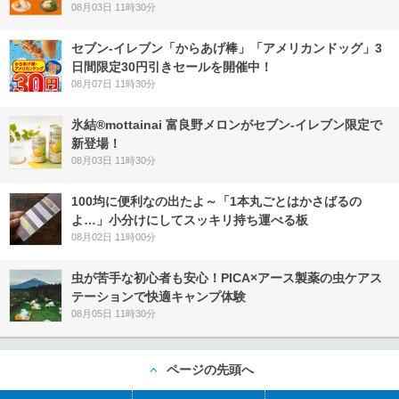
08月03日 11時30分
セブン‐イレブン「からあげ棒」「アメリカンドッグ」3
日間限定30円引きセールを開催中！
08月07日 11時30分
氷結®mottainai 富良野メロンがセブン‐イレブン限定で
新登場！
08月03日 11時30分
100均に便利なの出たよ～「1本丸ごとはかさばるの
よ…」小分けにしてスッキリ持ち運べる板
08月02日 11時00分
虫が苦手な初心者も安心！PICA×アース製薬の虫ケアス
テーションで快適キャンプ体験
08月05日 11時30分
ページの先頭へ