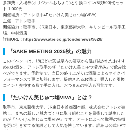
参加費：入場券(オリジナルおちょこ)と引換コイン(5枚500円)セッ
ト 1,000円
開催場所：アトレ取手4Fたいけん美じゅつ場(VIVA)
主催：アトレ取手
開催協力：取手市、JR東日本、東京藝術大学、キリンビール取手工
場、中村酒店
詳細URL：
https://www.atre.co.jp/toride/news/5628/
『SAKE MEETING 2025秋』の魅力
このイベントは、18ほどの茨城県内の酒蔵から選び抜かれたおすす
めのお酒を、アトレ取手の4F『たいけん美じゅつ場VIVA』で飲み比
べができます。予約制で、当日の盛り上がりは酒蔵によるマイクパ
フォーマンスで更に加熱します。提供されるお酒は、購入した引換
コインと交換する形で手に入れ、おつまみの持込も可能です。
『たいけん美じゅつ場VIVA』とは？
取手市、東京藝術大学、JR東日本首都圏本部、株式会社アトレが連
携し、まちの新しい魅力づくりに取り組むことを目指して誕生した
のが『たいけん美じゅつ場VIVA』です。アートによって取手の特徴
を更に引き立てる施設として人気を博しています。詳細は公式HPで