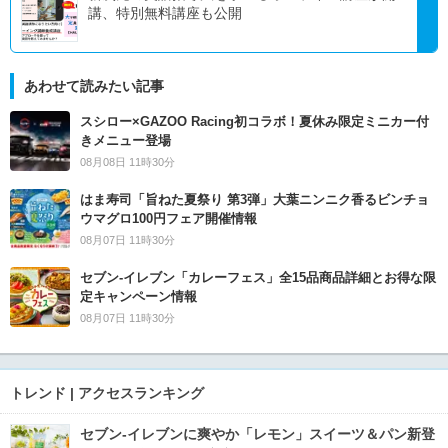
講、特別無料講座も公開
あわせて読みたい記事
スシロー×GAZOO Racing初コラボ！夏休み限定ミニカー付
きメニュー登場
08月08日 11時30分
はま寿司「旨ねた夏祭り 第3弾」大葉ニンニク香るビンチョ
ウマグロ100円フェア開催情報
08月07日 11時30分
セブン‐イレブン「カレーフェス」全15品商品詳細とお得な限
定キャンペーン情報
08月07日 11時30分
トレンド | アクセスランキング
セブン‐イレブンに爽やか「レモン」スイーツ＆パン新登