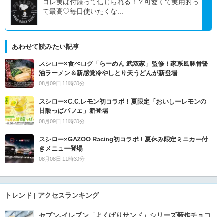
コレ実は付録って信じられる！？可愛くて実用的っ
て最高♡毎日使いたくな...
あわせて読みたい記事
スシロー×食べログ「らーめん 武双家」監修！家系風豚骨醤
油ラーメン＆新感覚冷やしとり天うどんが新登場
08月09日 11時30分
スシロー×C.C.レモン初コラボ！夏限定「おいしーレモンの
甘酸っぱパフェ」新登場
08月09日 11時30分
スシロー×GAZOO Racing初コラボ！夏休み限定ミニカー付
きメニュー登場
08月08日 11時30分
トレンド | アクセスランキング
セブン‐イレブン「よくばりサンド」シリーズ新作チョコ