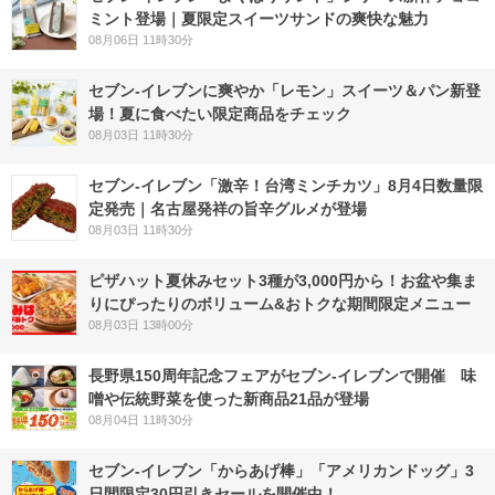
ミント登場｜夏限定スイーツサンドの爽快な魅力
08月06日 11時30分
セブン‐イレブンに爽やか「レモン」スイーツ＆パン新登
場！夏に食べたい限定商品をチェック
08月03日 11時30分
セブン-イレブン「激辛！台湾ミンチカツ」8月4日数量限
定発売｜名古屋発祥の旨辛グルメが登場
08月03日 11時30分
ピザハット夏休みセット3種が3,000円から！お盆や集ま
りにぴったりのボリューム&おトクな期間限定メニュー
08月03日 13時00分
長野県150周年記念フェアがセブン-イレブンで開催 味
噌や伝統野菜を使った新商品21品が登場
08月04日 11時30分
セブン‐イレブン「からあげ棒」「アメリカンドッグ」3
日間限定30円引きセールを開催中！