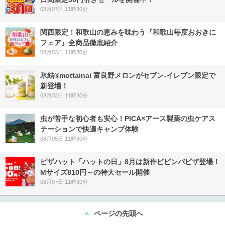
08月07日 11時30分
関西限定！和歌山の恵みを味わう『和歌山毎度おおきに
フェア』全商品徹底紹介
08月03日 11時30分
氷結®mottainai 富良野メロンがセブン‐イレブン限定で
新登場！
08月03日 11時30分
虫が苦手な初心者も安心！PICA×アース製薬の虫ケアス
テーションで快適キャンプ体験
08月05日 11時30分
ピザハット「ハットの日」8月は新作ビビンバピザ登場！
Mサイズ810円～の特大セール開催
08月07日 11時30分
ページの先頭へ