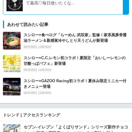
て最高♡毎日使いたくな...
あわせて読みたい記事
スシロー×食べログ「らーめん 武双家」監修！家系風豚骨醤
油ラーメン＆新感覚冷やしとり天うどんが新登場
08月09日 11時30分
スシロー×C.C.レモン初コラボ！夏限定「おいしーレモンの
甘酸っぱパフェ」新登場
08月09日 11時30分
スシロー×GAZOO Racing初コラボ！夏休み限定ミニカー付
きメニュー登場
08月08日 11時30分
トレンド | アクセスランキング
セブン‐イレブン「よくばりサンド」シリーズ新作チョコ