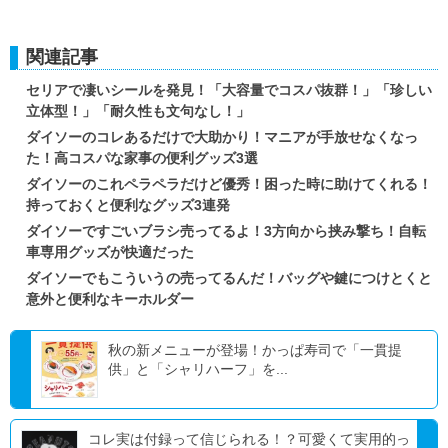
関連記事
セリアで凄いシールを発見！「大容量でコスパ抜群！」「珍しい
立体型！」「耐久性も文句なし！」
ダイソーのコレあるだけで大助かり！マニアが手放せなくなっ
た！高コスパな家事の便利グッズ3選
ダイソーのこれペラペラだけど優秀！困った時に助けてくれる！
持っておくと便利なグッズ3連発
ダイソーですごいブラシ売ってるよ！3方向から挟み撃ち！自転
車専用グッズが快適だった
ダイソーでもこういうの売ってるんだ！バッグや鍵につけとくと
意外と便利なキーホルダー
秋の新メニューが登場！かっぱ寿司で「一貫提
供」と「シャリハーフ」を...
コレ実は付録って信じられる！？可愛くて実用的っ