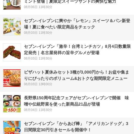
ミント登場｜夏限定スイーツサンドの爽快な魅力
08月06日 11時30分
セブン‐イレブンに爽やか「レモン」スイーツ＆パン新登
場！夏に食べたい限定商品をチェック
08月03日 11時30分
セブン-イレブン「激辛！台湾ミンチカツ」8月4日数量限
定発売｜名古屋発祥の旨辛グルメが登場
08月03日 11時30分
ピザハット夏休みセット3種が3,000円から！お盆や集ま
りにぴったりのボリューム&おトクな期間限定メニュー
08月03日 13時00分
長野県150周年記念フェアがセブン-イレブンで開催 味
噌や伝統野菜を使った新商品21品が登場
08月04日 11時30分
セブン‐イレブン「からあげ棒」「アメリカンドッグ」3
日間限定30円引きセールを開催中！