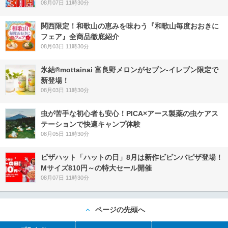
08月07日 11時30分
関西限定！和歌山の恵みを味わう『和歌山毎度おおきに
フェア』全商品徹底紹介
08月03日 11時30分
氷結®mottainai 富良野メロンがセブン‐イレブン限定で
新登場！
08月03日 11時30分
虫が苦手な初心者も安心！PICA×アース製薬の虫ケアス
テーションで快適キャンプ体験
08月05日 11時30分
ピザハット「ハットの日」8月は新作ビビンバピザ登場！
Mサイズ810円～の特大セール開催
08月07日 11時30分
ページの先頭へ