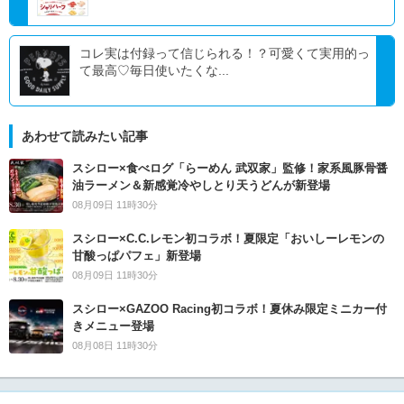
コレ実は付録って信じられる！？可愛くて実用的っ
て最高♡毎日使いたくな...
あわせて読みたい記事
スシロー×食べログ「らーめん 武双家」監修！家系風豚骨醤
油ラーメン＆新感覚冷やしとり天うどんが新登場
08月09日 11時30分
スシロー×C.C.レモン初コラボ！夏限定「おいしーレモンの
甘酸っぱパフェ」新登場
08月09日 11時30分
スシロー×GAZOO Racing初コラボ！夏休み限定ミニカー付
きメニュー登場
08月08日 11時30分