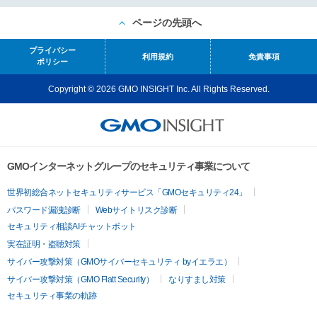
ページの先頭へ
プライバシー
利用規約
免責事項
ポリシー
Copyright © 2026 GMO INSIGHT Inc. All Rights Reserved.
GMOインターネットグループのセキュリティ事業について
世界初総合ネットセキュリティサービス「GMOセキュリティ24」
パスワード漏洩診断
Webサイトリスク診断
セキュリティ相談AIチャットボット
実在証明・盗聴対策
サイバー攻撃対策（GMOサイバーセキュリティ byイエラエ）
サイバー攻撃対策（GMO Flatt Security）
なりすまし対策
セキュリティ事業の軌跡