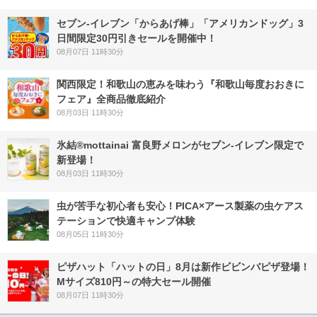
セブン‐イレブン「からあげ棒」「アメリカンドッグ」3
日間限定30円引きセールを開催中！
08月07日 11時30分
関西限定！和歌山の恵みを味わう『和歌山毎度おおきに
フェア』全商品徹底紹介
08月03日 11時30分
氷結®mottainai 富良野メロンがセブン‐イレブン限定で
新登場！
08月03日 11時30分
虫が苦手な初心者も安心！PICA×アース製薬の虫ケアス
テーションで快適キャンプ体験
08月05日 11時30分
ピザハット「ハットの日」8月は新作ビビンバピザ登場！
Mサイズ810円～の特大セール開催
08月07日 11時30分