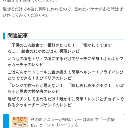
を混ぜても美味しいと思います！
混ぜるだけで本当に簡単に作れるので、熟れたバナナがある時はぜ
ひ作ってみてくださいね。
関連記事
「子供のころ給食で一番好きだった！」「懐かしくて涙で
る…」”給食のわかめごはん”再現レシピ
いつもの塩をトリュフ塩にするだけでリッチに変身！ふかふかフ
ォカッチャのレシピ
ごはんをオートミールに置き換えて簡単ヘルシー！フライパンひ
とつでできる！えびドリアのレシピ
「レンジで作ったと思えない！」「味しみしみホクホク！」かぼ
ちゃと豚肉の甘辛煮のレシピ
混ぜてチンして固めるだけ！焼かずに簡単！レンジとチョイスで
作るクッキーチーズサンドのレシピ
秋の新メニューが登場！かっぱ寿司で「一貫提
供」と「シャリハーフ」を...