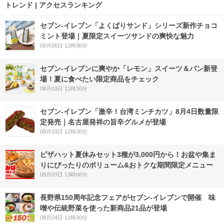
トレンド | アクセスランキング
セブン‐イレブン「よくばりサンド」シリーズ新作チョコ
ミント登場｜夏限定スイーツサンドの爽快な魅力
08月06日 11時30分
セブン‐イレブンに爽やか「レモン」スイーツ＆パン新登
場！夏に食べたい限定商品をチェック
08月03日 11時30分
セブン-イレブン「激辛！台湾ミンチカツ」8月4日数量限
定発売｜名古屋発祥の旨辛グルメが登場
08月03日 11時30分
ピザハット夏休みセット3種が3,000円から！お盆や集ま
りにぴったりのボリューム&おトクな期間限定メニュー
08月03日 13時00分
長野県150周年記念フェアがセブン-イレブンで開催 味
噌や伝統野菜を使った新商品21品が登場
08月04日 11時30分