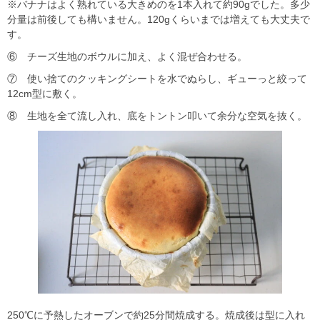
※バナナはよく熟れている大きめのを1本入れて約90gでした。多少
分量は前後しても構いません。120gくらいまでは増えても大丈夫で
す。
⑥ チーズ生地のボウルに加え、よく混ぜ合わせる。
⑦ 使い捨てのクッキングシートを水でぬらし、ギューっと絞って
12cm型に敷く。
⑧ 生地を全て流し入れ、底をトントン叩いて余分な空気を抜く。
250℃に予熱したオーブンで約25分間焼成する。焼成後は型に入れ