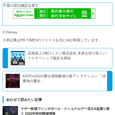
千葉の宿泊施設を探す
© Disney
※本記事はPR TIMESのリリースを元にAIが執筆しています。
北海道上川町×ミズノ株式会社 未来を切り拓くパ
ートナーシップ協定を締結
KATE×USJが贈る感情解放の新アトラクション「18
番地の魔女」
あわせて読みたい記事
マザー牧場でシンガポール・ナショナルデー花火&盆踊り祭
り 2026年特別開催情報