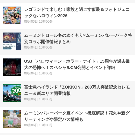
レゴランドで楽しむ！家族と過ごす仮装＆フォトジェニ
ックなハロウィン2026
08月03日 15時00分
ムーミントロール冬のぬくもり×ムーミンバレーパーク特
別コラボ開催情報まとめ
08月04日 15時00分
USJ「ハロウィーン・ホラー・ナイト」15周年が過去最
大の恐怖へ！スペシャルCM公開とイベント詳細
08月04日 15時00分
富士急ハイランド「ZOKKON」200万人突破記念セレモ
ニー＆新エリア開業情報
08月06日 16時00分
ムーミンバレーパーク夏イベント徹底解説！花火や新グ
リーティングや限定パス情報も
08月06日 16時00分