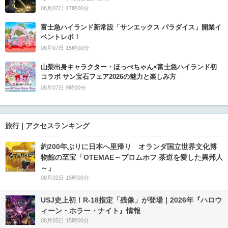
08月07日 17時00分
富士急ハイランド新常設「サンエックス パラダイス」開業イ
ベントレポ！
08月07日 15時00分
山梨出身キャラクター・ほっぺちゃん×富士急ハイランド初
コラボ サン宝石フェア2026の魅力と楽しみ方
08月07日 9時00分
旅行 | アクセスランキング
約200年ぶりに日本へ里帰り オランダ国立世界文化博
物館の至宝「OTEMAE～ブロムホフ 茶道を愛した異邦人
～」
08月02日 15時00分
USJ史上初！R-18指定「残像」が登場｜2026年『ハロウ
ィーン・ホラー・ナイト』情報
08月05日 15時00分