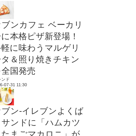
セブンカフェ ベーカリ
ーに本格ピザ新登場！
手軽に味わうマルゲリ
ータ＆照り焼きチキン
を全国発売
レンド
6-07-31 11:30
セブン‐イレブンよくば
りサンドに「ハムカツ
＆たまごマカロニ」が