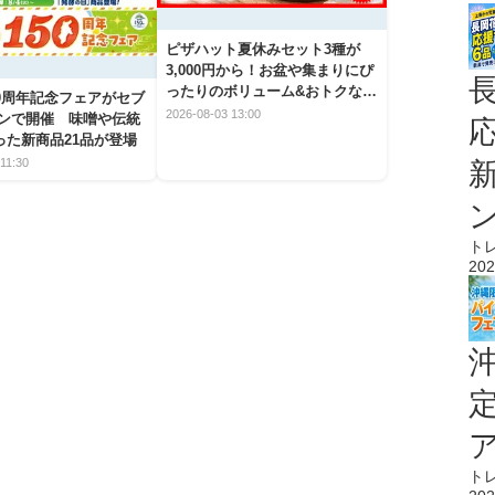
ピザハット夏休みセット3種が
3,000円から！お盆や集まりにぴ
ったりのボリューム&おトクな期
50周年記念フェアがセブ
間限定メニュー
2026-08-03 13:00
ブンで開催 味噌や伝統
った新商品21品が登場
11:30
ト
202
ト