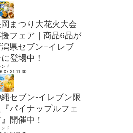
長岡まつり大花火大会
応援フェア｜商品6品が
新潟県セブン−イレブ
ンに登場中！
レンド
6-07-31 11:30
沖縄セブン‐イレブン限
定『パイナップルフェ
ア』開催中！
レンド