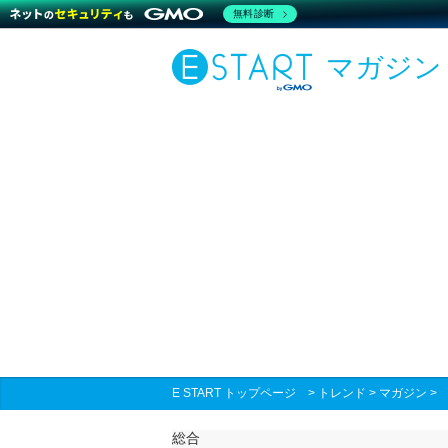
無料診断
マガジン
E START トップページ
>
トレンド
>
マガジン
総合