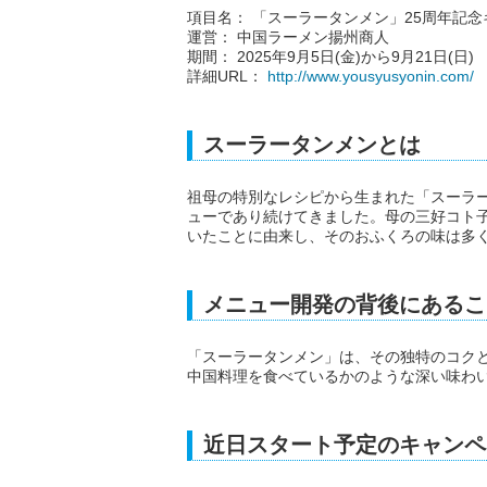
項目名： 「スーラータンメン」25周年記
運営： 中国ラーメン揚州商人
期間： 2025年9月5日(金)から9月21日(日)
詳細URL：
http://www.yousyusyonin.com/
スーラータンメンとは
祖母の特別なレシピから生まれた「スーラー
ューであり続けてきました。母の三好コト子
いたことに由来し、そのおふくろの味は多
メニュー開発の背後にあるこ
「スーラータンメン」は、その独特のコク
中国料理を食べているかのような深い味わ
近日スタート予定のキャンペ