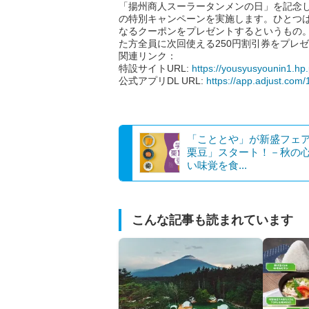
「揚州商人スーラータンメンの日」を記念し、同
の特別キャンペーンを実施します。ひとつは
なるクーポンをプレゼントするというもの
た方全員に次回使える250円割引券をプレ
関連リンク：
特設サイトURL:
https://yousyusyounin1.hp
公式アプリDL URL:
https://app.adjust.com
「こととや」が新盛フェ
栗豆」スタート！－秋の
い味覚を食...
こんな記事も読まれています