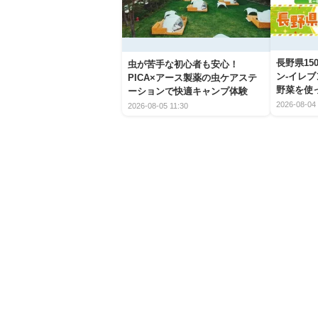
長野県1
虫が苦手な初心者も安心！
ン-イレ
PICA×アース製薬の虫ケアステ
野菜を使
ーションで快適キャンプ体験
2026-08-04 
2026-08-05 11:30