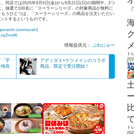
店では2025年9月5日(金)から9月21日(日)の期間中、2つ
、抽選で100名に「スーラーシリーズ」の対象商品が無料に
。もうひとつは、「スーラーシリーズ」の商品を注文いただい
ゼントするというものです。
.peraichi.com/surah1
/1oy2nnd6
情報提供元：
ぷれにゅー
ト
202
ア「芋
アディダス×ケツメイシのコラボ
心地良
商品、限定で受注開始！
ト
202