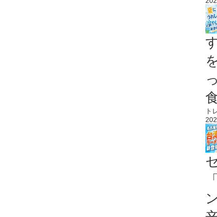
202
ト
202