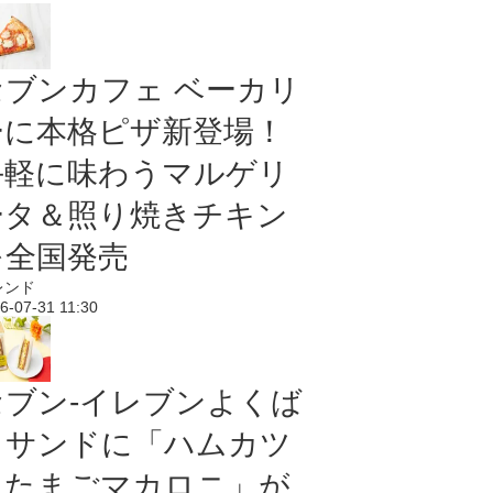
セブンカフェ ベーカリ
ーに本格ピザ新登場！
手軽に味わうマルゲリ
ータ＆照り焼きチキン
を全国発売
レンド
6-07-31 11:30
セブン‐イレブンよくば
りサンドに「ハムカツ
＆たまごマカロニ」が