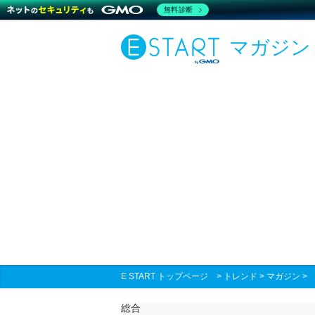
無料診断
マガジン
E START トップページ
>
トレンド
>
マガジン
総合