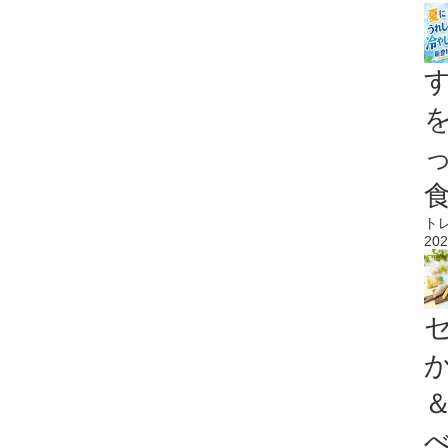
ト
202