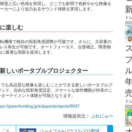
の高輝度と広い色域を実現し、どこでも鮮明で色鮮やかな映像を
と5Wスピーカーにより迫力あるサウンド体験を実現します。
ト
202
に楽しむ
0°回転機構で独自の投影角度調整が可能です。さらに、大容量の
ドレス再生が可能です。オートフォーカス、台形補正、障害物
的に最適な画面を提供します。
ル
新しいポータブルプロジェクター
、手軽にどこでも高品質な映像を楽しむことができる新しいポータブルプ
ウンド、自由な投影角度設定、スマートな操作機能が特長のこ
ンターテイメント体験が可能となります。
ト
tps://greenfunding.jp/tcljapan/projects/9037
202
情報提供元：
ぷれにゅー
〉「ス
ジョイフル×パワフルプロ野球