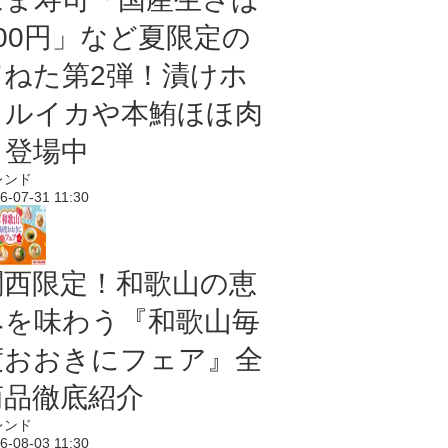
100円」など夏限定の
旨ねた第2弾！漬けホ
タルイカや本鮪ほほ肉
も登場中
レンド
6-07-31 11:30
関西限定！和歌山の恵
みを味わう『和歌山毎
度おおきにフェア』全
商品徹底紹介
レンド
6-08-03 11:30