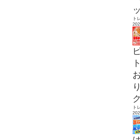
ト
202
ト
ト
202