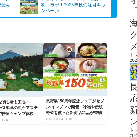
記念キ
初コラボ！2025年秋の注目キャ
ンペーン
ト
202
長野県150周年記念フェアがセブ
な初心者も安心！
ン-イレブンで開催 味噌や伝統
アース製薬の虫ケアステ
野菜を使った新商品21品が登場
で快適キャンプ体験
2026-08-04 11:30
11:30
ト
202