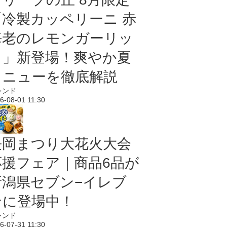
「冷製カッペリーニ 赤
海老のレモンガーリッ
ク」新登場！爽やか夏
メニューを徹底解説
レンド
6-08-01 11:30
長岡まつり大花火大会
応援フェア｜商品6品が
新潟県セブン−イレブ
ンに登場中！
レンド
6-07-31 11:30