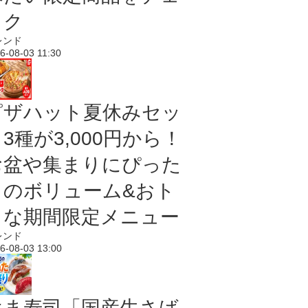
ック
レンド
6-08-03 11:30
ピザハット夏休みセッ
3種が3,000円から！
お盆や集まりにぴった
りのボリューム&おト
クな期間限定メニュー
レンド
6-08-03 13:00
はま寿司「国産生さば