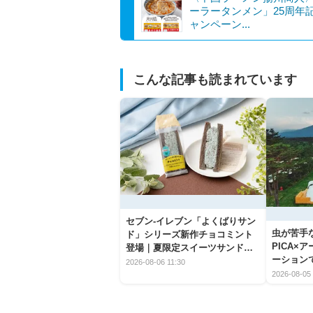
ーラータンメン」25周年
ャンペーン...
こんな記事も読まれています
セブン‐イレブン「よくばりサン
虫が苦手
ド」シリーズ新作チョコミント
PICA×
登場｜夏限定スイーツサンドの
ーション
爽快な魅力
2026-08-06 11:30
2026-08-05 