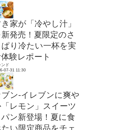
すき家が「冷やし汁」
を新発売！夏限定のさ
っぱり冷たい一杯を実
食体験レポート
レンド
6-07-31 11:30
セブン‐イレブンに爽や
か「レモン」スイーツ
＆パン新登場！夏に食
べたい限定商品をチェ