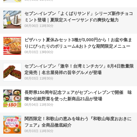
セブン‐イレブン「よくばりサンド」シリーズ新作チョコ
ミント登場｜夏限定スイーツサンドの爽快な魅力
08月06日 11時30分
ピザハット夏休みセット3種が3,000円から！お盆や集ま
りにぴったりのボリューム&おトクな期間限定メニュー
08月03日 13時00分
セブン-イレブン「激辛！台湾ミンチカツ」8月4日数量限
定発売｜名古屋発祥の旨辛グルメが登場
08月03日 11時30分
長野県150周年記念フェアがセブン-イレブンで開催 味
噌や伝統野菜を使った新商品21品が登場
08月04日 11時30分
関西限定！和歌山の恵みを味わう『和歌山毎度おおきに
フェア』全商品徹底紹介
08月03日 11時30分