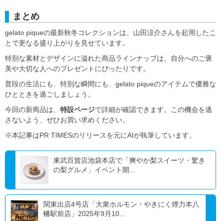
まとめ
gelato piqueの最新秋冬コレクションは、山田涼介さんを起用したこ
とで更なる盛り上がりを見せています。
特別な素材とデザインに溢れた商品ラインナップは、自分へのご褒
美や大切な人へのプレゼントにぴったりです。
普段の生活にも、特別な瞬間にも、gelato piqueのアイテムで優雅な
ひとときを過ごしましょう。
今回の新商品は、
特設ページ
で詳細が確認できます。この機会を逃
さないよう、ぜひお買い求めください。
※本記事はPR TIMESのリリースを元にAIが執筆しています。
東武百貨店池袋本店で「爽やか梨スイーツ・驚き
の梨グルメ」イベント開...
関東出店4号店「大衆ホルモン・やきにく煙力本八
幡駅前店」2025年9月10...