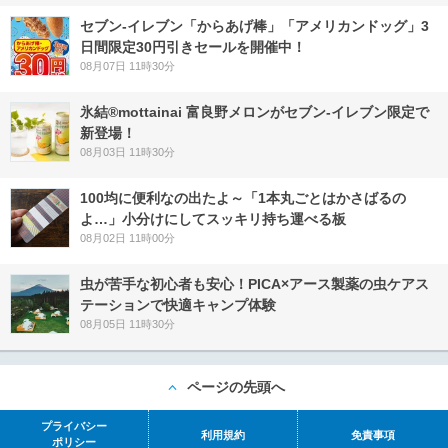
セブン‐イレブン「からあげ棒」「アメリカンドッグ」3
日間限定30円引きセールを開催中！
08月07日 11時30分
氷結®mottainai 富良野メロンがセブン‐イレブン限定で
新登場！
08月03日 11時30分
100均に便利なの出たよ～「1本丸ごとはかさばるの
よ…」小分けにしてスッキリ持ち運べる板
08月02日 11時00分
虫が苦手な初心者も安心！PICA×アース製薬の虫ケアス
テーションで快適キャンプ体験
08月05日 11時30分
ページの先頭へ
プライバシー
利用規約
免責事項
ポリシー