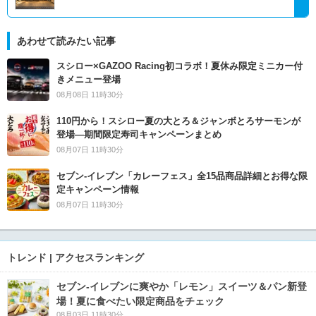
あわせて読みたい記事
スシロー×GAZOO Racing初コラボ！夏休み限定ミニカー付
きメニュー登場
08月08日 11時30分
110円から！スシロー夏の大とろ＆ジャンボとろサーモンが
登場―期間限定寿司キャンペーンまとめ
08月07日 11時30分
セブン‐イレブン「カレーフェス」全15品商品詳細とお得な限
定キャンペーン情報
08月07日 11時30分
トレンド | アクセスランキング
セブン‐イレブンに爽やか「レモン」スイーツ＆パン新登
場！夏に食べたい限定商品をチェック
08月03日 11時30分