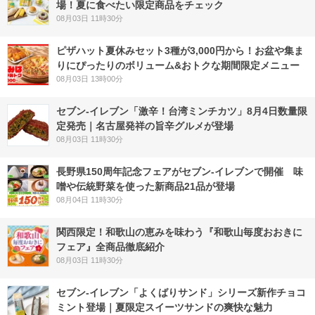
場！夏に食べたい限定商品をチェック
08月03日 11時30分
ピザハット夏休みセット3種が3,000円から！お盆や集ま
りにぴったりのボリューム&おトクな期間限定メニュー
08月03日 13時00分
セブン-イレブン「激辛！台湾ミンチカツ」8月4日数量限
定発売｜名古屋発祥の旨辛グルメが登場
08月03日 11時30分
長野県150周年記念フェアがセブン-イレブンで開催 味
噌や伝統野菜を使った新商品21品が登場
08月04日 11時30分
関西限定！和歌山の恵みを味わう『和歌山毎度おおきに
フェア』全商品徹底紹介
08月03日 11時30分
セブン‐イレブン「よくばりサンド」シリーズ新作チョコ
ミント登場｜夏限定スイーツサンドの爽快な魅力