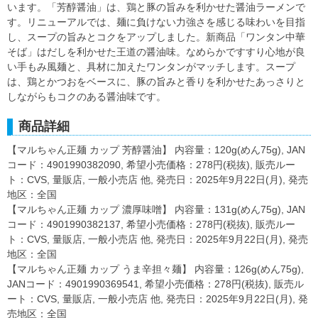
います。「芳醇醤油」は、鶏と豚の旨みを利かせた醤油ラーメンで
す。リニューアルでは、麺に負けない力強さを感じる味わいを目指
し、スープの旨みとコクをアップしました。新商品「ワンタン中華
そば」はだしを利かせた王道の醤油味。なめらかですすり心地が良
い手もみ風麺と、具材に加えたワンタンがマッチします。スープ
は、鶏とかつおをベースに、豚の旨みと香りを利かせたあっさりと
しながらもコクのある醤油味です。
商品詳細
【マルちゃん正麺 カップ 芳醇醤油】 内容量：120g(めん75g), JAN
コード：4901990382090, 希望小売価格：278円(税抜), 販売ルー
ト：CVS, 量販店, 一般小売店 他, 発売日：2025年9月22日(月), 発売
地区：全国
【マルちゃん正麺 カップ 濃厚味噌】 内容量：131g(めん75g), JAN
コード：4901990382137, 希望小売価格：278円(税抜), 販売ルー
ト：CVS, 量販店, 一般小売店 他, 発売日：2025年9月22日(月), 発売
地区：全国
【マルちゃん正麺 カップ うま辛担々麺】 内容量：126g(めん75g),
JANコード：4901990369541, 希望小売価格：278円(税抜), 販売ル
ート：CVS, 量販店, 一般小売店 他, 発売日：2025年9月22日(月), 発
売地区：全国