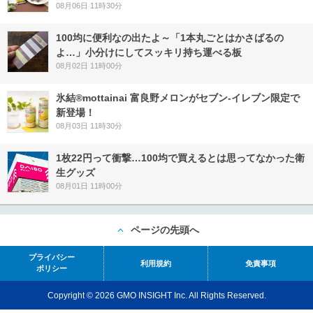
08月06日 11時30分
100均に便利なの出たよ～「1本丸ごとはかさばるの
よ…」小分けにしてスッキリ持ち運べる板
08月02日 11時00分
氷結®mottainai 富良野メロンがセブン‐イレブン限定で
新登場！
08月03日 11時30分
1枚22円って衝撃…100均で買えるとは思ってなかった衛
生グッズ
08月01日 11時00分
ページの先頭へ
プライバシー
利用規約
免責事項
ポリシー
Copyright © 2026 GMO INSIGHT Inc. All Rights Reserved.