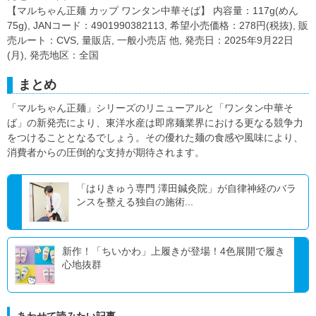
【マルちゃん正麺 カップ ワンタン中華そば】 内容量：117g(めん
75g), JANコード：4901990382113, 希望小売価格：278円(税抜), 販
売ルート：CVS, 量販店, 一般小売店 他, 発売日：2025年9月22日
(月), 発売地区：全国
まとめ
「マルちゃん正麺」シリーズのリニューアルと「ワンタン中華そ
ば」の新発売により、東洋水産は即席麺業界における更なる競争力
をつけることとなるでしょう。その優れた麺の食感や風味により、
消費者からの圧倒的な支持が期待されます。
「はりきゅう専門 澤田鍼灸院」が自律神経のバラ
ンスを整える独自の施術...
新作！「ちいかわ」上履きが登場！4色展開で履き
心地抜群