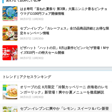
あわせて読みたい記事
はま寿司「旨ねた夏祭り 第3弾」大葉ニンニク香るビンチョ
ウマグロ100円フェア開催情報
08月07日 11時30分
セブン‐イレブン「カレーフェス」全15品商品詳細とお得な限
定キャンペーン情報
08月07日 11時30分
ピザハット「ハットの日」8月は新作ビビンバピザ登場！Mサ
イズ810円～の特大セール開催
08月07日 11時30分
トレンド | アクセスランキング
オリーブの丘 8月限定「冷製カッペリーニ 赤海老のレモ
ンガーリック」新登場！爽やか夏メニューを徹底解説
08月01日 11時30分
セブン‐イレブンに爽やか「レモン」スイーツ＆パン新登