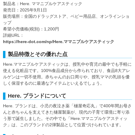
製品名：Here. ママニプルケアスティック
発売日：2025年9月1日
販売場所：全国のドラッグストア、ベビー用品店、オンラインショ
ップ
希望小売価格(税別)：1,200円
詳細URL：
https://here-dot.com/np/Here.ママニプルケアスティック
製品特徴とその優れた点
Here.ママニプルケアスティックは、授乳中や育児の最中でも手軽に
使える化粧品です。100%食品成分から作られており、食品8大アレ
ルゲンは一切不使用。赤ちゃんのお口周りや、授乳ママの乳頭を優
しく保湿するのに最適なアイテムといえるでしょう。
Here. ブランドについて
Here. ブランドは、小児の夜泣き薬「樋屋奇応丸」で400年間お母さ
んと赤ちゃんを支えてきた樋屋製薬が、現代の子育て環境に寄り添
う形で誕生しました。その中でも「Here.ママニプルケアスティッ
ク」は、このブランドの2弾製品として位置づけられています。