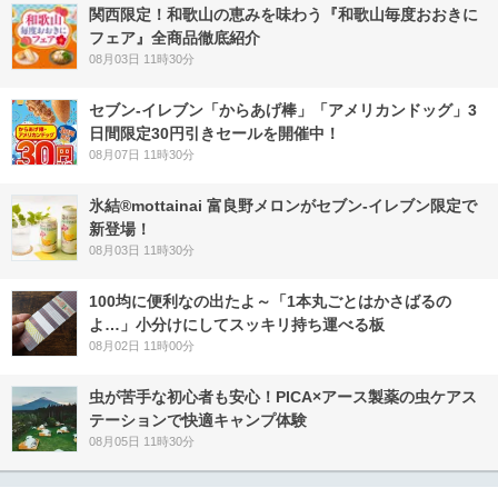
関西限定！和歌山の恵みを味わう『和歌山毎度おおきに
フェア』全商品徹底紹介
08月03日 11時30分
セブン‐イレブン「からあげ棒」「アメリカンドッグ」3
日間限定30円引きセールを開催中！
08月07日 11時30分
氷結®mottainai 富良野メロンがセブン‐イレブン限定で
新登場！
08月03日 11時30分
100均に便利なの出たよ～「1本丸ごとはかさばるの
よ…」小分けにしてスッキリ持ち運べる板
08月02日 11時00分
虫が苦手な初心者も安心！PICA×アース製薬の虫ケアス
テーションで快適キャンプ体験
08月05日 11時30分