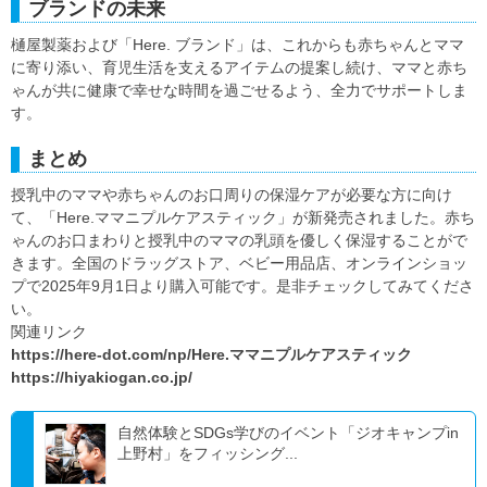
ブランドの未来
樋屋製薬および「Here. ブランド」は、これからも赤ちゃんとママ
に寄り添い、育児生活を支えるアイテムの提案し続け、ママと赤ち
ゃんが共に健康で幸せな時間を過ごせるよう、全力でサポートしま
す。
まとめ
授乳中のママや赤ちゃんのお口周りの保湿ケアが必要な方に向け
て、「Here.ママニプルケアスティック」が新発売されました。赤ち
ゃんのお口まわりと授乳中のママの乳頭を優しく保湿することがで
きます。全国のドラッグストア、ベビー用品店、オンラインショッ
プで2025年9月1日より購入可能です。是非チェックしてみてくださ
い。
関連リンク
https://here-dot.com/np/Here.ママニプルケアスティック
https://hiyakiogan.co.jp/
自然体験とSDGs学びのイベント「ジオキャンプin
上野村」をフィッシング...