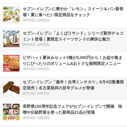
セブン‐イレブンに爽やか「レモン」スイーツ＆パン新登
場！夏に食べたい限定商品をチェック
08月03日 11時30分
セブン‐イレブン「よくばりサンド」シリーズ新作チョコ
ミント登場｜夏限定スイーツサンドの爽快な魅力
08月06日 11時30分
ピザハット夏休みセット3種が3,000円から！お盆や集ま
りにぴったりのボリューム&おトクな期間限定メニュー
08月03日 13時00分
セブン-イレブン「激辛！台湾ミンチカツ」8月4日数量限
定発売｜名古屋発祥の旨辛グルメが登場
08月03日 11時30分
長野県150周年記念フェアがセブン-イレブンで開催 味
噌や伝統野菜を使った新商品21品が登場
08月04日 11時30分