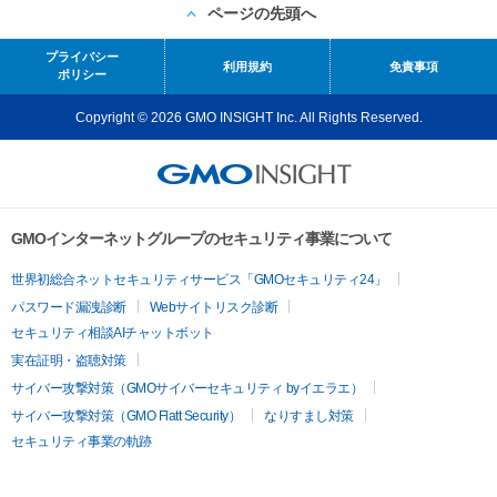
ページの先頭へ
プライバシー
利用規約
免責事項
ポリシー
Copyright © 2026 GMO INSIGHT Inc. All Rights Reserved.
GMOインターネットグループのセキュリティ事業について
世界初総合ネットセキュリティサービス「GMOセキュリティ24」
パスワード漏洩診断
Webサイトリスク診断
セキュリティ相談AIチャットボット
実在証明・盗聴対策
サイバー攻撃対策（GMOサイバーセキュリティ byイエラエ）
サイバー攻撃対策（GMO Flatt Security）
なりすまし対策
セキュリティ事業の軌跡