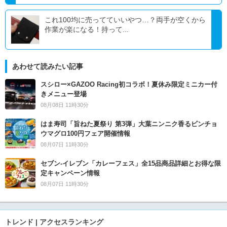
これ100均に売ってていいやつ…？両手が空くから
作業が楽になる！持って...
あわせて読みたい記事
スシロー×GAZOO Racing初コラボ！夏休み限定ミニカー付
きメニュー登場
08月08日 11時30分
はま寿司「旨ねた夏祭り 第3弾」大葉ニンニク香るビンチョ
ウマグロ100円フェア開催情報
08月07日 11時30分
セブン‐イレブン「カレーフェス」全15品商品詳細とお得な限
定キャンペーン情報
08月07日 11時30分
トレンド | アクセスランキング