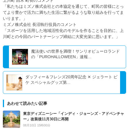
上川町 西木 町長のコメント
「私たちはミズノ株式会社との本協定を通じて、町民の皆様にとっ
てより豊かで活力に満ちた生活に繋がるような取り組みを行ってま
いります。」
ミズノ株式会社 長沼執行役員のコメント
「スポーツを活用した地域活性化のモデルを作ることを目的に、上
川町との今回のパートナーシップ締結に大変光栄に思います。」
魔法使いの世界を満喫！サンリオピューロランド
の「PUROHALLOWEEN」速報...
ダッフィー＆フレンズ20周年記念 ✕ ジェラート ピ
ケ スペシャルグッズ第...
あわせて読みたい記事
東京ディズニーシー「インディ・ジョーンズ・アドベンチャ
ー」改装後11月30日に再開
08月10日 15時00分