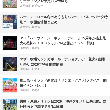
リーティングや限定パス情報も
08月06日 16時00分
ムーミントロール冬のぬくもり×ムーミンバレーパーク特
別コラボ開催情報まとめ
08月04日 15時00分
USJ「ハロウィーン・ホラー・ナイト」15周年が過去最
大の恐怖へ！スペシャルCM公開とイベント詳細
08月04日 15時00分
マザー牧場でシンガポール・ナショナルデー花火&盆踊
り祭り 2026年特別開催情報
08月07日 17時00分
富士急ハイランド新常設「サンエックス パラダイス」開
業イベントレポ！
08月07日 15時00分
川崎・沖縄オリオン祭2026 沖縄グルメと伝統芸能、野
外映画まで満喫できる3日間