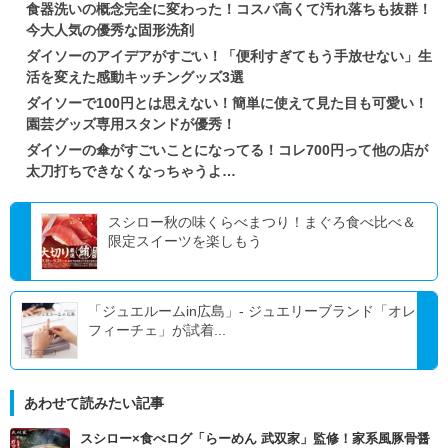
食器洗いの概念完全に変わった！コスパ高くて汚れ落ちも抜群！
今大人気の優秀な固形洗剤
ダイソーのアイデアがすごい！「便利すぎてもう手放せない」生
活を変えた感動キッチングッズ3選
ダイソーで100円とは思えない！簡単に使えて見た目も可愛い！
園芸グッズ専用スタンドが優秀！
ダイソーの傘がすごいことになってる！コレ700円って他の店が
太刀打ちできなくなっちゃうよ…
スシロー秋の味くらべまつり！まぐろ食べ比べ＆
限定スイーツを楽しもう
「ジュエルームin広島」- ジュエリーブランド「オレ
フィーチェ」が試着...
あわせて読みたい記事
スシロー×食べログ「らーめん 武双家」監修！家系風豚骨醤