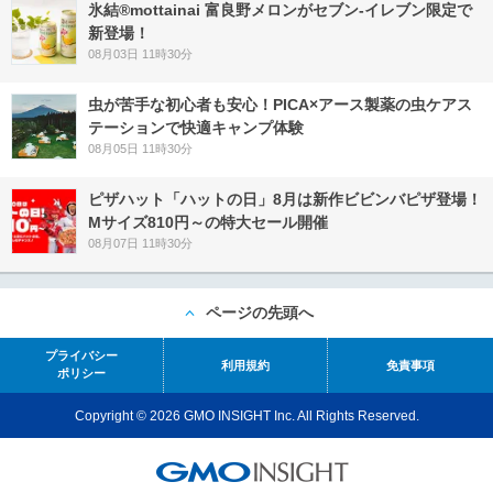
氷結®mottainai 富良野メロンがセブン‐イレブン限定で
新登場！
08月03日 11時30分
虫が苦手な初心者も安心！PICA×アース製薬の虫ケアス
テーションで快適キャンプ体験
08月05日 11時30分
ピザハット「ハットの日」8月は新作ビビンバピザ登場！
Mサイズ810円～の特大セール開催
08月07日 11時30分
ページの先頭へ
プライバシー
利用規約
免責事項
ポリシー
Copyright © 2026 GMO INSIGHT Inc. All Rights Reserved.