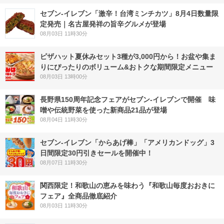
セブン-イレブン「激辛！台湾ミンチカツ」8月4日数量限
定発売｜名古屋発祥の旨辛グルメが登場
08月03日 11時30分
ピザハット夏休みセット3種が3,000円から！お盆や集ま
りにぴったりのボリューム&おトクな期間限定メニュー
08月03日 13時00分
長野県150周年記念フェアがセブン-イレブンで開催 味
噌や伝統野菜を使った新商品21品が登場
08月04日 11時30分
セブン‐イレブン「からあげ棒」「アメリカンドッグ」3
日間限定30円引きセールを開催中！
08月07日 11時30分
関西限定！和歌山の恵みを味わう『和歌山毎度おおきに
フェア』全商品徹底紹介
08月03日 11時30分