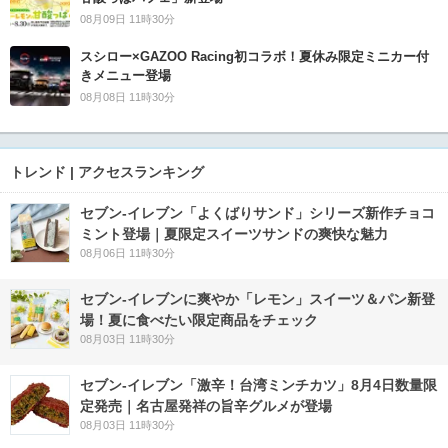
08月09日 11時30分
スシロー×GAZOO Racing初コラボ！夏休み限定ミニカー付
きメニュー登場
08月08日 11時30分
トレンド | アクセスランキング
セブン‐イレブン「よくばりサンド」シリーズ新作チョコ
ミント登場｜夏限定スイーツサンドの爽快な魅力
08月06日 11時30分
セブン‐イレブンに爽やか「レモン」スイーツ＆パン新登
場！夏に食べたい限定商品をチェック
08月03日 11時30分
セブン-イレブン「激辛！台湾ミンチカツ」8月4日数量限
定発売｜名古屋発祥の旨辛グルメが登場
08月03日 11時30分