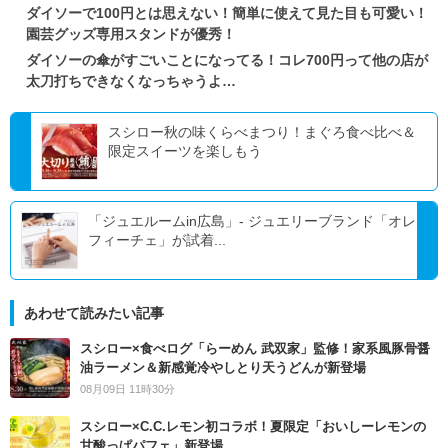
ダイソーで100円とは思えない！簡単に使えて見た目も可愛い！
園芸グッズ専用スタンドが優秀！
ダイソーの傘がすごいことになってる！コレ700円って他の店が
太刀打ちできなくなっちゃうよ…
スシロー秋の味くらべまつり！まぐろ食べ比べ＆
限定スイーツを楽しもう
「ジュエルームin広島」- ジュエリーブランド「オレ
フィーチェ」が試着...
あわせて読みたい記事
スシロー×食べログ「らーめん 武双家」監修！家系風豚骨醤
油ラーメン＆新感覚冷やしとり天うどんが新登場
08月09日 11時30分
スシロー×C.C.レモン初コラボ！夏限定「おいしーレモンの
甘酸っぱパフェ」新登場