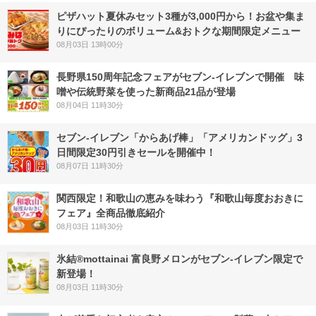
ピザハット夏休みセット3種が3,000円から！お盆や集ま
りにぴったりのボリューム&おトクな期間限定メニュー
08月03日 13時00分
長野県150周年記念フェアがセブン-イレブンで開催 味
噌や伝統野菜を使った新商品21品が登場
08月04日 11時30分
セブン‐イレブン「からあげ棒」「アメリカンドッグ」3
日間限定30円引きセールを開催中！
08月07日 11時30分
関西限定！和歌山の恵みを味わう『和歌山毎度おおきに
フェア』全商品徹底紹介
08月03日 11時30分
氷結®mottainai 富良野メロンがセブン‐イレブン限定で
新登場！
08月03日 11時30分