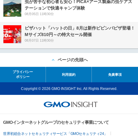
虫が苦手な初心者も安心！PICA×アース製薬の虫ケアス
テーションで快適キャンプ体験
08月05日 11時30分
ピザハット「ハットの日」8月は新作ビビンバピザ登場！
Mサイズ810円～の特大セール開催
08月07日 11時30分
ページの先頭へ
プライバシー
利用規約
免責事項
ポリシー
Copyright © 2026 GMO INSIGHT Inc. All Rights Reserved.
GMOインターネットグループのセキュリティ事業について
世界初総合ネットセキュリティサービス「GMOセキュリティ24」