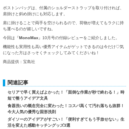
ボストンバッグは、付属のショルダーストラップを取り付ければ、
肩掛けと斜め掛けにも対応します。
肩に掛けることで両手を空けられるので、荷物が増えてもラクに持
ち運べるのが嬉しいですね。
今回は『
MonoMax
』10月号の付録レビューをご紹介しました。
機能性も実用性も高い優秀アイテムがゲットできるのは今だけ♡気
になった方はさっそくチェックしてみてくださいね！
商品提供：宝島社
関連記事
セリアで早く買えばよかった！「面倒な作業が秒で終わる！」時
短で整うアイデア文具
食器洗いの概念完全に変わった！コスパ高くて汚れ落ちも抜群！
今大人気の優秀な固形洗剤
ダイソーのアイデアがすごい！「便利すぎてもう手放せない」生
活を変えた感動キッチングッズ3選