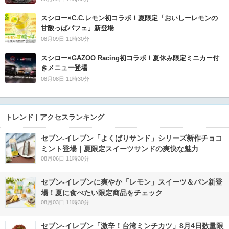
スシロー×C.C.レモン初コラボ！夏限定「おいしーレモンの
甘酸っぱパフェ」新登場
08月09日 11時30分
スシロー×GAZOO Racing初コラボ！夏休み限定ミニカー付
きメニュー登場
08月08日 11時30分
トレンド | アクセスランキング
セブン‐イレブン「よくばりサンド」シリーズ新作チョコ
ミント登場｜夏限定スイーツサンドの爽快な魅力
08月06日 11時30分
セブン‐イレブンに爽やか「レモン」スイーツ＆パン新登
場！夏に食べたい限定商品をチェック
08月03日 11時30分
セブン-イレブン「激辛！台湾ミンチカツ」8月4日数量限