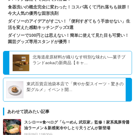
食器洗いの概念完全に変わった！コスパ高くて汚れ落ちも抜群！
今大人気の優秀な固形洗剤
ダイソーのアイデアがすごい！「便利すぎてもう手放せない」生
活を変えた感動キッチングッズ3選
ダイソーで100円とは思えない！簡単に使えて見た目も可愛い！
園芸グッズ専用スタンドが優秀！
北海道産原材料が織りなす特別な味わい―菓子ブ
ランドaokaの新商品【キャ...
東武百貨店池袋本店で「爽やか梨スイーツ・驚きの
梨グルメ」イベント開...
あわせて読みたい記事
スシロー×食べログ「らーめん 武双家」監修！家系風豚骨醤
油ラーメン＆新感覚冷やしとり天うどんが新登場
08月09日 11時30分