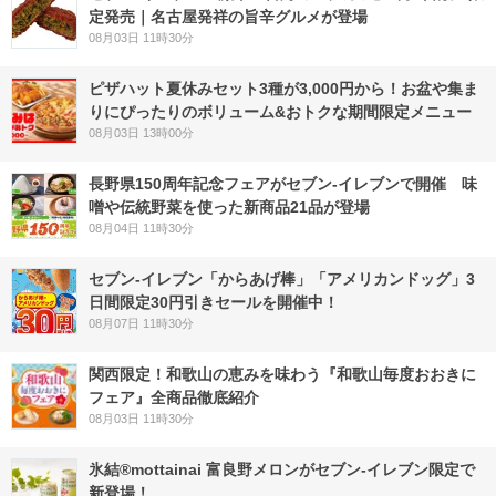
定発売｜名古屋発祥の旨辛グルメが登場
08月03日 11時30分
ピザハット夏休みセット3種が3,000円から！お盆や集ま
りにぴったりのボリューム&おトクな期間限定メニュー
08月03日 13時00分
長野県150周年記念フェアがセブン-イレブンで開催 味
噌や伝統野菜を使った新商品21品が登場
08月04日 11時30分
セブン‐イレブン「からあげ棒」「アメリカンドッグ」3
日間限定30円引きセールを開催中！
08月07日 11時30分
関西限定！和歌山の恵みを味わう『和歌山毎度おおきに
フェア』全商品徹底紹介
08月03日 11時30分
氷結®mottainai 富良野メロンがセブン‐イレブン限定で
新登場！