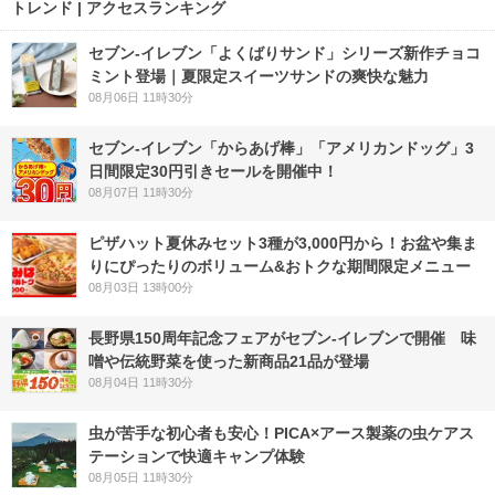
トレンド | アクセスランキング
セブン‐イレブン「よくばりサンド」シリーズ新作チョコ
ミント登場｜夏限定スイーツサンドの爽快な魅力
08月06日 11時30分
セブン‐イレブン「からあげ棒」「アメリカンドッグ」3
日間限定30円引きセールを開催中！
08月07日 11時30分
ピザハット夏休みセット3種が3,000円から！お盆や集ま
りにぴったりのボリューム&おトクな期間限定メニュー
08月03日 13時00分
長野県150周年記念フェアがセブン-イレブンで開催 味
噌や伝統野菜を使った新商品21品が登場
08月04日 11時30分
虫が苦手な初心者も安心！PICA×アース製薬の虫ケアス
テーションで快適キャンプ体験
08月05日 11時30分