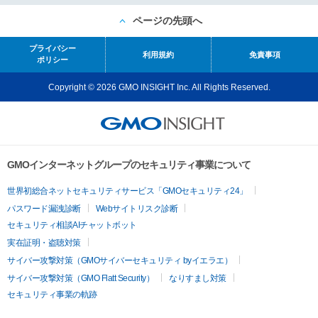
ページの先頭へ
プライバシー
利用規約
免責事項
ポリシー
Copyright © 2026 GMO INSIGHT Inc. All Rights Reserved.
GMOインターネットグループのセキュリティ事業について
世界初総合ネットセキュリティサービス「GMOセキュリティ24」
パスワード漏洩診断
Webサイトリスク診断
セキュリティ相談AIチャットボット
実在証明・盗聴対策
サイバー攻撃対策（GMOサイバーセキュリティ byイエラエ）
サイバー攻撃対策（GMO Flatt Security）
なりすまし対策
セキュリティ事業の軌跡