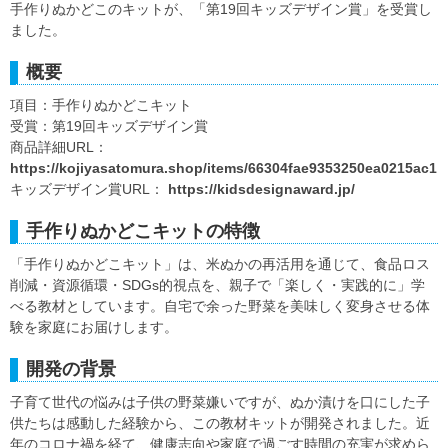
手作りぬかどこのキットが、「第19回キッズデザイン賞」を受賞し
ました。
概要
項目：手作りぬかどこキット
受賞：第19回キッズデザイン賞
商品詳細URL：
https://kojiyasatomura.shop/items/66304fae9353250ea0215ac1
キッズデザイン賞URL：
https://kidsdesignaward.jp/
手作りぬかどこキットの特徴
「手作りぬかどこキット」は、米ぬかの再活用を通じて、食品ロス
削減・資源循環・SDGs的視点を、親子で「楽しく・実践的に」学
べる教材としています。自宅で余った野菜を美味しく変身させる体
験を家庭にお届けします。
開発の背景
子育て世代の悩みは子供の野菜嫌いですが、ぬか漬けを口にした子
供たちは感動した経験から、この教材キットが開発されました。近
年のコロナ禍を経て、健康志向や家庭で過ごす時間の充実が求めら