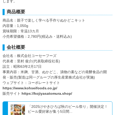
します。
商品概要
商品名：親子で楽しく学べる手作りぬかどこキット
内容量：1,050g
賞味期限：常温13カ月
小売希望価格：2,780円(税込み・送料込み)
会社概要
会社名：株式会社コーセーフーズ
代表者：里村 俊介(代表取締役社長)
設立：昭和63年2月17日
事業内容：米麹、甘酒、ぬかどこ、漬物の素などの発酵食品の開
発・販売(製造は同一グループの厚生産業株式会社が実施)
ウェブサイト：コーポレートサイト
https://www.kohseifoods.co.jp/
販売サイト
https://kojiyasatomura.shop/
「2025けやきひろば秋のビール祭り」開催決定！
ビール愛好家が集う5日間...