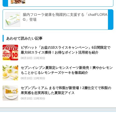
腸内フローラ健康を飛躍的に支援する「chatFLORA
G」登場
あわせて読みたい記事
ピザハット「お盆の10スライスキャンペーン」6日間限定で
最大60スライス獲得！お得なポイント活用術を紹介
08月10日 11時30分
セブン‐イレブン夏限定レモンスイーツ新発売！爽やかレモン
もことかじるレモンチーズケーキを徹底紹介
08月10日 11時30分
セブンプレミアム まるで和梨が新登場！2層仕立てで和梨の
果実感を忠実再現した夏限定アイス
08月10日 11時30分