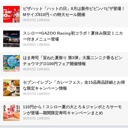
ピザハット「ハットの日」8月は新作ビビンバピザ登場！
Mサイズ810円～の特大セール開催
08月07日 11時30分
スシロー×GAZOO Racing初コラボ！夏休み限定ミニカ
ー付きメニュー登場
08月08日 11時30分
はま寿司「旨ねた夏祭り 第3弾」大葉ニンニク香るビン
チョウマグロ100円フェア開催情報
08月07日 11時30分
セブン‐イレブン「カレーフェス」全15品商品詳細とお得
な限定キャンペーン情報
08月07日 11時30分
110円から！スシロー夏の大とろ＆ジャンボとろサーモ
ンが登場―期間限定寿司キャンペーンまとめ
08月07日 11時30分