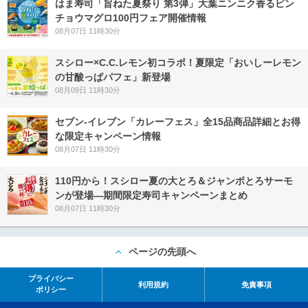
はま寿司「旨ねた夏祭り 第3弾」大葉ニンニク香るビン
チョウマグロ100円フェア開催情報
08月07日 11時30分
スシロー×C.C.レモン初コラボ！夏限定「おいしーレモン
の甘酸っぱパフェ」新登場
08月09日 11時30分
セブン‐イレブン「カレーフェス」全15品商品詳細とお得
な限定キャンペーン情報
08月07日 11時30分
110円から！スシロー夏の大とろ＆ジャンボとろサーモ
ンが登場―期間限定寿司キャンペーンまとめ
08月07日 11時30分
ページの先頭へ
プライバシー
利用規約
免責事項
ポリシー