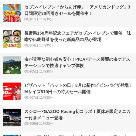
セブン‐イレブン「からあげ棒」「アメリカンドッグ」3
日間限定30円引きセールを開催中！
08月07日 11時30分
長野県150周年記念フェアがセブン-イレブンで開催 味
噌や伝統野菜を使った新商品21品が登場
08月04日 11時30分
虫が苦手な初心者も安心！PICA×アース製薬の虫ケアス
テーションで快適キャンプ体験
08月05日 11時30分
ピザハット「ハットの日」8月は新作ビビンバピザ登場！
Mサイズ810円～の特大セール開催
08月07日 11時30分
スシロー×GAZOO Racing初コラボ！夏休み限定ミニカ
ー付きメニュー登場
08月08日 11時30分