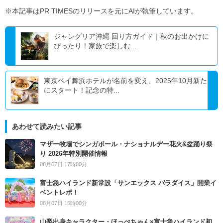
※本記事はPR TIMESのリリースを元にAIが執筆しています。
ジャングリア沖縄 回り方ガイド｜秋のお出かけに
ぴったり！家族で楽しむ...
東京ベイ舞浜ホテルが名前を変え、2025年10月新た
にスタート！記念の特...
あわせて読みたい記事
マザー牧場でシンガポール・ナショナルデー花火&盆踊り祭
り 2026年特別開催情報
08月07日 17時00分
富士急ハイランド新常設「サンエックス パラダイス」開業イ
ベントレポ！
08月07日 15時00分
山梨出身キャラクター・ほっぺちゃん×富士急ハイランド初