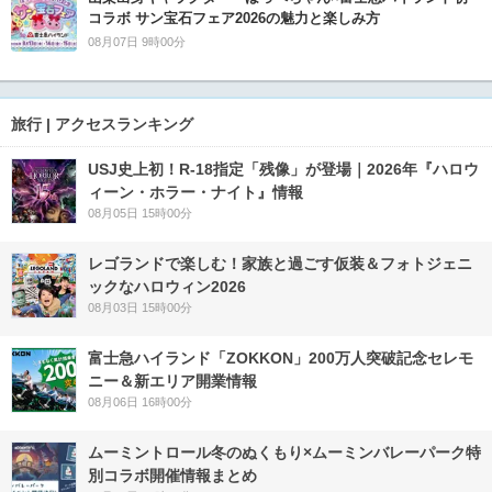
コラボ サン宝石フェア2026の魅力と楽しみ方
08月07日 9時00分
旅行 | アクセスランキング
USJ史上初！R-18指定「残像」が登場｜2026年『ハロウ
ィーン・ホラー・ナイト』情報
08月05日 15時00分
レゴランドで楽しむ！家族と過ごす仮装＆フォトジェニ
ックなハロウィン2026
08月03日 15時00分
富士急ハイランド「ZOKKON」200万人突破記念セレモ
ニー＆新エリア開業情報
08月06日 16時00分
ムーミントロール冬のぬくもり×ムーミンバレーパーク特
別コラボ開催情報まとめ