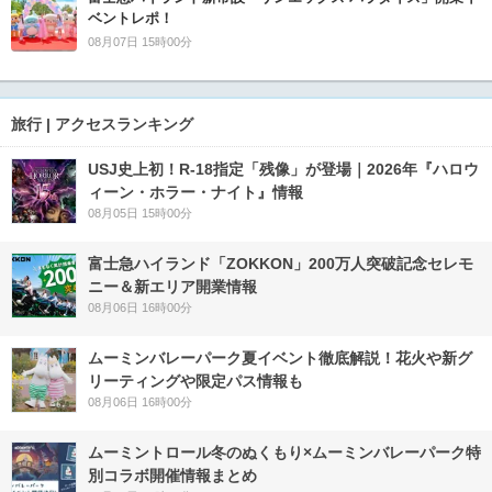
ベントレポ！
08月07日 15時00分
旅行 | アクセスランキング
USJ史上初！R-18指定「残像」が登場｜2026年『ハロウ
ィーン・ホラー・ナイト』情報
08月05日 15時00分
富士急ハイランド「ZOKKON」200万人突破記念セレモ
ニー＆新エリア開業情報
08月06日 16時00分
ムーミンバレーパーク夏イベント徹底解説！花火や新グ
リーティングや限定パス情報も
08月06日 16時00分
ムーミントロール冬のぬくもり×ムーミンバレーパーク特
別コラボ開催情報まとめ