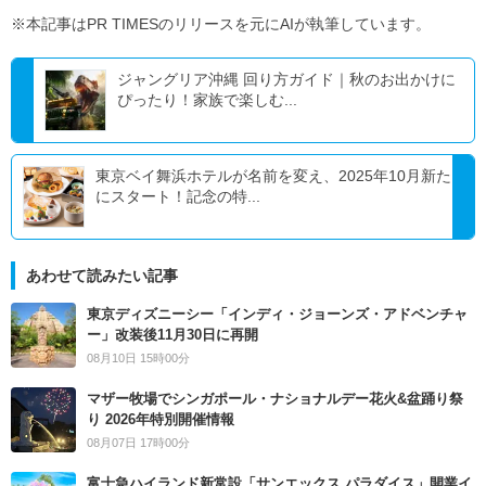
※本記事はPR TIMESのリリースを元にAIが執筆しています。
ジャングリア沖縄 回り方ガイド｜秋のお出かけに
ぴったり！家族で楽しむ...
東京ベイ舞浜ホテルが名前を変え、2025年10月新た
にスタート！記念の特...
あわせて読みたい記事
東京ディズニーシー「インディ・ジョーンズ・アドベンチャ
ー」改装後11月30日に再開
08月10日 15時00分
マザー牧場でシンガポール・ナショナルデー花火&盆踊り祭
り 2026年特別開催情報
08月07日 17時00分
富士急ハイランド新常設「サンエックス パラダイス」開業イ