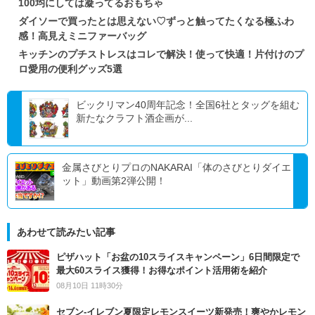
100均にしては凝ってるおもちゃ
ダイソーで買ったとは思えない♡ずっと触ってたくなる極ふわ
感！高見えミニファーバッグ
キッチンのプチストレスはコレで解決！使って快適！片付けのプ
ロ愛用の便利グッズ5選
ビックリマン40周年記念！全国6社とタッグを組む
新たなクラフト酒企画が...
金属さびとりプロのNAKARAI「体のさびとりダイエ
ット」動画第2弾公開！
あわせて読みたい記事
ピザハット「お盆の10スライスキャンペーン」6日間限定で
最大60スライス獲得！お得なポイント活用術を紹介
08月10日 11時30分
セブン‐イレブン夏限定レモンスイーツ新発売！爽やかレモン