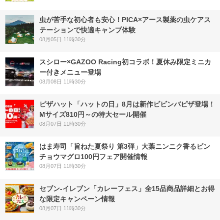
虫が苦手な初心者も安心！PICA×アース製薬の虫ケアス
テーションで快適キャンプ体験
08月05日 11時30分
スシロー×GAZOO Racing初コラボ！夏休み限定ミニカ
ー付きメニュー登場
08月08日 11時30分
ピザハット「ハットの日」8月は新作ビビンバピザ登場！
Mサイズ810円～の特大セール開催
08月07日 11時30分
はま寿司「旨ねた夏祭り 第3弾」大葉ニンニク香るビン
チョウマグロ100円フェア開催情報
08月07日 11時30分
セブン‐イレブン「カレーフェス」全15品商品詳細とお得
な限定キャンペーン情報
08月07日 11時30分