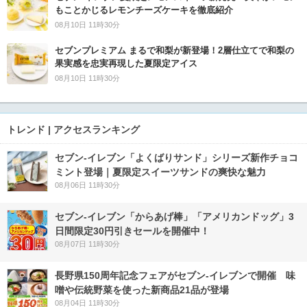
もことかじるレモンチーズケーキを徹底紹介
08月10日 11時30分
セブンプレミアム まるで和梨が新登場！2層仕立てで和梨の
果実感を忠実再現した夏限定アイス
08月10日 11時30分
トレンド | アクセスランキング
セブン‐イレブン「よくばりサンド」シリーズ新作チョコ
ミント登場｜夏限定スイーツサンドの爽快な魅力
08月06日 11時30分
セブン‐イレブン「からあげ棒」「アメリカンドッグ」3
日間限定30円引きセールを開催中！
08月07日 11時30分
長野県150周年記念フェアがセブン-イレブンで開催 味
噌や伝統野菜を使った新商品21品が登場
08月04日 11時30分