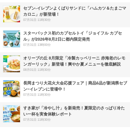
セブン‐イレブンよくばりサンドに「ハムカツ＆たまごマ
カロニ」が新登場！
07月31日 11時30分
スターバックス初のカプセルトイ「ジョイフル カプセ
ル」が2026年8月2日に都内限定発売
07月31日 13時00分
オリーブの丘 8月限定「冷製カッペリーニ 赤海老のレモ
ンガーリック」新登場！爽やか夏メニューを徹底解説
08月01日 11時30分
長岡まつり大花火大会応援フェア｜商品6品が新潟県セブ
ン−イレブンに登場中！
07月31日 11時30分
すき家が「冷やし汁」を新発売！夏限定のさっぱり冷た
い一杯を実食体験レポート
07月31日 11時30分