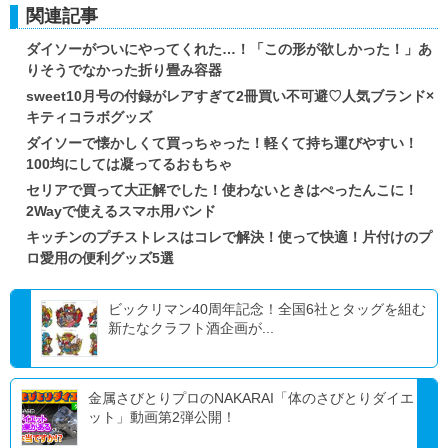
関連記事
ダイソーがついにやってくれた…！「この形が欲しかった！」あ
りそうでなかった折り畳み容器
sweet10月号の付録がレアすぎて2冊買い不可避♡人気ブランド×
キティコラボグッズ
ダイソーで懐かしくて買っちゃった！軽くて持ち運びやすい！
100均にしては凝ってるおもちゃ
セリアで買って大正解でした！使わないときはぺったんこに！
2Wayで使えるスマホ用バンド
キッチンのプチストレスはコレで解決！使って快適！片付けのプ
ロ愛用の便利グッズ5選
ビックリマン40周年記念！全国6社とタッグを組む
新たなクラフト酒企画が...
金属さびとりプロのNAKARAI「体のさびとりダイエ
ット」動画第2弾公開！