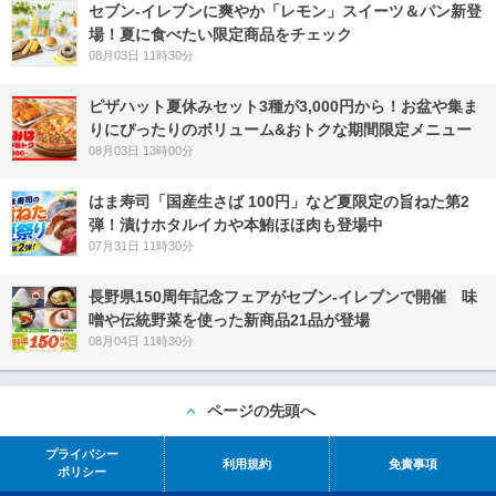
セブン‐イレブンに爽やか「レモン」スイーツ＆パン新登
場！夏に食べたい限定商品をチェック
08月03日 11時30分
ピザハット夏休みセット3種が3,000円から！お盆や集ま
りにぴったりのボリューム&おトクな期間限定メニュー
08月03日 13時00分
はま寿司「国産生さば 100円」など夏限定の旨ねた第2
弾！漬けホタルイカや本鮪ほほ肉も登場中
07月31日 11時30分
長野県150周年記念フェアがセブン-イレブンで開催 味
噌や伝統野菜を使った新商品21品が登場
08月04日 11時30分
ページの先頭へ
プライバシー
利用規約
免責事項
ポリシー