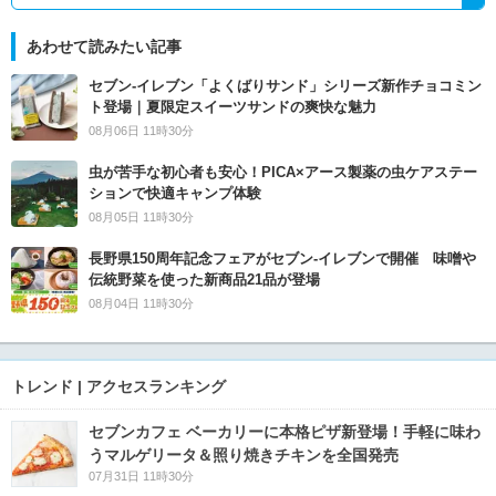
あわせて読みたい記事
セブン‐イレブン「よくばりサンド」シリーズ新作チョコミン
ト登場｜夏限定スイーツサンドの爽快な魅力
08月06日 11時30分
虫が苦手な初心者も安心！PICA×アース製薬の虫ケアステー
ションで快適キャンプ体験
08月05日 11時30分
長野県150周年記念フェアがセブン-イレブンで開催 味噌や
伝統野菜を使った新商品21品が登場
08月04日 11時30分
トレンド | アクセスランキング
セブンカフェ ベーカリーに本格ピザ新登場！手軽に味わ
うマルゲリータ＆照り焼きチキンを全国発売
07月31日 11時30分