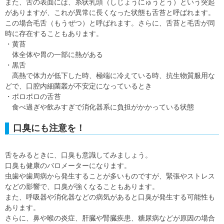
また、舌の表面には、糸状乳頭（しじょうにゅうとう）という突起
がありますが、これが異常に長くなった状態も舌苔と呼ばれます。
この場合毛舌（もうぜつ）と呼ばれます。さらに、舌苔と毛舌が同
時に存在することもあります。
・黄苔
体全体や胃の一部に熱がある
・黒舌
高熱で体力が低下した時、極端に冷えている時、抗生物質服用な
どで、口腔内細菌叢が不安定になっているとき
・ボロボロの舌苔
食べ過ぎや飲みすぎで消化器系に負担がかかっている状態
口臭にも注意を！
舌をみるときに、口臭も意識してみましょう。
口臭も健康のバロメーターになります。
虫歯や歯周病から発生することが多いものですが、緊張やストレス
などの影響で、口臭が強くなることもあります。
また、呼吸器や消化器などの病気があると口臭が発生する可能性も
あります。
さらに、鼻や喉の炎症、肝臓や腎臓疾患、糖尿病などが原因の場合