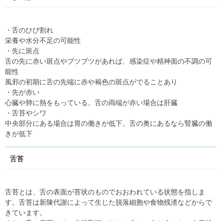
・舌のひび割れ
栄養や水分不足の可能性
・先に斑点
舌の先に赤い斑点やブツブツがあれば、感染症や精神面の不調の可
能性
風邪の初期に舌の先端に赤や褐色の斑点がでることあり
・先が赤い
心臓や肺に熱をもっている。舌の両端が赤い場合は肝臓
・舌苔やシワ
中央部分にある場合は胃の働きが低下。舌の奥にあるなら腎臓の働
きが低下
舌苔
舌苔とは、舌の表面が苔状のものでおおわれている状態を指しま
す。舌苔は新陳代謝によって生じた脱落細胞や食物残渣などからで
きています。