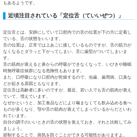
もあるようです。
近頃注目されている「定位舌（ていいぜつ）」
定位舌とは、安静にしていて口腔内での舌の位置が下の方に定着し
ている、舌の状態をいいます。
舌の位置は、正常では上あごに接しているものですが、舌の筋力が
なくなるとダラッと下がってしまい、舌に歯型がついてしまいま
す。
舌の筋肉が衰えると鼻からの呼吸ができなくなって、いびきや睡眠
時無呼吸症候群になる危険性もあります。
また、口呼吸になり口腔内が乾燥するので、虫歯、歯周病、口臭な
どが起きる原因ともなります。
定位舌は高齢者に多いのですが、最近、若い人でも舌の筋肉が衰え
ていて、増えています。
なぜかというと、加工食品などにより噛まなくても飲み込める食べ
ものが多くなり、顎や舌の筋肉が衰えてしまっているからだといわ
れています。
自分の調子のいいときの舌の状態を覚えておき、それと比較してみ
ましょう。
節制することで、病気を防ぐことができる可能性がありますよ。