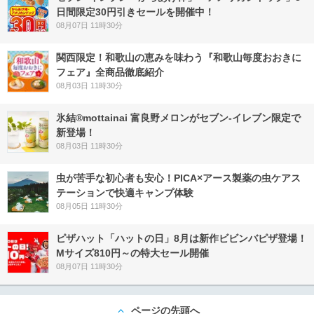
日間限定30円引きセールを開催中！
08月07日 11時30分
関西限定！和歌山の恵みを味わう『和歌山毎度おおきに
フェア』全商品徹底紹介
08月03日 11時30分
氷結®mottainai 富良野メロンがセブン‐イレブン限定で
新登場！
08月03日 11時30分
虫が苦手な初心者も安心！PICA×アース製薬の虫ケアス
テーションで快適キャンプ体験
08月05日 11時30分
ピザハット「ハットの日」8月は新作ビビンバピザ登場！
Mサイズ810円～の特大セール開催
08月07日 11時30分
ページの先頭へ