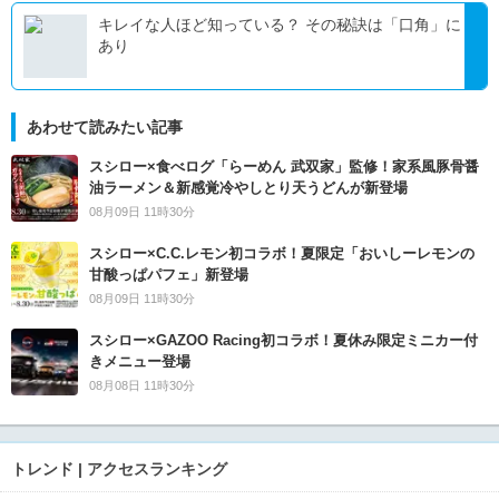
キレイな人ほど知っている？ その秘訣は「口角」に
あり
あわせて読みたい記事
スシロー×食べログ「らーめん 武双家」監修！家系風豚骨醤
油ラーメン＆新感覚冷やしとり天うどんが新登場
08月09日 11時30分
スシロー×C.C.レモン初コラボ！夏限定「おいしーレモンの
甘酸っぱパフェ」新登場
08月09日 11時30分
スシロー×GAZOO Racing初コラボ！夏休み限定ミニカー付
きメニュー登場
08月08日 11時30分
トレンド | アクセスランキング