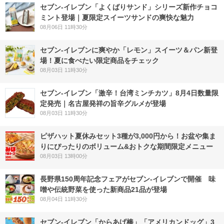
セブン‐イレブン「よくばりサンド」シリーズ新作チョコ
ミント登場｜夏限定スイーツサンドの爽快な魅力
08月06日 11時30分
セブン‐イレブンに爽やか「レモン」スイーツ＆パン新登
場！夏に食べたい限定商品をチェック
08月03日 11時30分
セブン-イレブン「激辛！台湾ミンチカツ」8月4日数量限
定発売｜名古屋発祥の旨辛グルメが登場
08月03日 11時30分
ピザハット夏休みセット3種が3,000円から！お盆や集ま
りにぴったりのボリューム&おトクな期間限定メニュー
08月03日 13時00分
長野県150周年記念フェアがセブン-イレブンで開催 味
噌や伝統野菜を使った新商品21品が登場
08月04日 11時30分
セブン‐イレブン「からあげ棒」「アメリカンドッグ」3