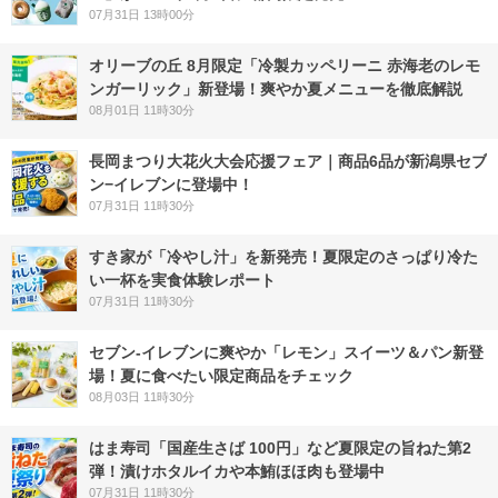
07月31日 13時00分
オリーブの丘 8月限定「冷製カッペリーニ 赤海老のレモ
ンガーリック」新登場！爽やか夏メニューを徹底解説
08月01日 11時30分
長岡まつり大花火大会応援フェア｜商品6品が新潟県セブ
ン−イレブンに登場中！
07月31日 11時30分
すき家が「冷やし汁」を新発売！夏限定のさっぱり冷た
い一杯を実食体験レポート
07月31日 11時30分
セブン‐イレブンに爽やか「レモン」スイーツ＆パン新登
場！夏に食べたい限定商品をチェック
08月03日 11時30分
はま寿司「国産生さば 100円」など夏限定の旨ねた第2
弾！漬けホタルイカや本鮪ほほ肉も登場中
07月31日 11時30分