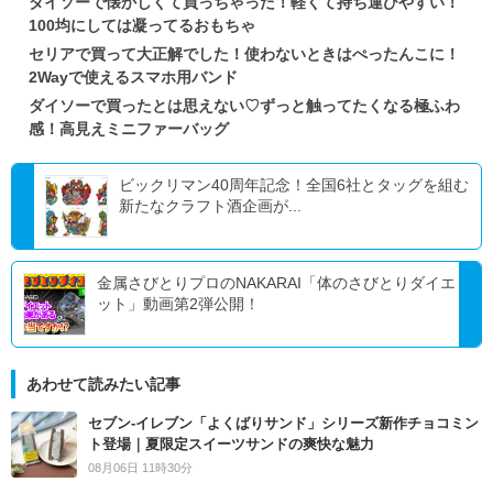
ダイソーで懐かしくて買っちゃった！軽くて持ち運びやすい！
100均にしては凝ってるおもちゃ
セリアで買って大正解でした！使わないときはぺったんこに！
2Wayで使えるスマホ用バンド
ダイソーで買ったとは思えない♡ずっと触ってたくなる極ふわ
感！高見えミニファーバッグ
ビックリマン40周年記念！全国6社とタッグを組む
新たなクラフト酒企画が...
金属さびとりプロのNAKARAI「体のさびとりダイエ
ット」動画第2弾公開！
あわせて読みたい記事
セブン‐イレブン「よくばりサンド」シリーズ新作チョコミン
ト登場｜夏限定スイーツサンドの爽快な魅力
08月06日 11時30分