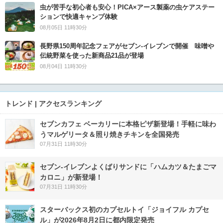
虫が苦手な初心者も安心！PICA×アース製薬の虫ケアステー
ションで快適キャンプ体験
08月05日 11時30分
長野県150周年記念フェアがセブン-イレブンで開催 味噌や
伝統野菜を使った新商品21品が登場
08月04日 11時30分
トレンド | アクセスランキング
セブンカフェ ベーカリーに本格ピザ新登場！手軽に味わ
うマルゲリータ＆照り焼きチキンを全国発売
07月31日 11時30分
セブン‐イレブンよくばりサンドに「ハムカツ＆たまごマ
カロニ」が新登場！
07月31日 11時30分
スターバックス初のカプセルトイ「ジョイフル カプセ
ル」が2026年8月2日に都内限定発売