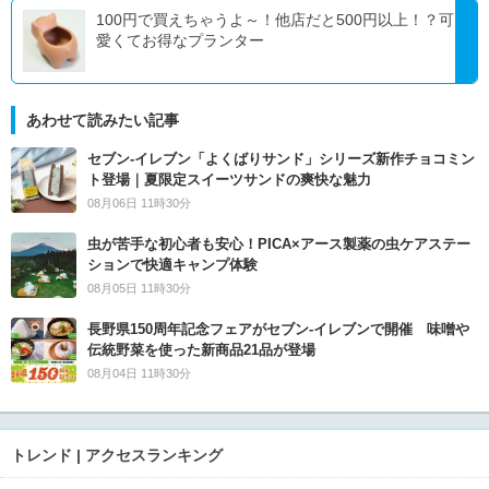
100円で買えちゃうよ～！他店だと500円以上！？可
愛くてお得なプランター
あわせて読みたい記事
セブン‐イレブン「よくばりサンド」シリーズ新作チョコミン
ト登場｜夏限定スイーツサンドの爽快な魅力
08月06日 11時30分
虫が苦手な初心者も安心！PICA×アース製薬の虫ケアステー
ションで快適キャンプ体験
08月05日 11時30分
長野県150周年記念フェアがセブン-イレブンで開催 味噌や
伝統野菜を使った新商品21品が登場
08月04日 11時30分
トレンド | アクセスランキング