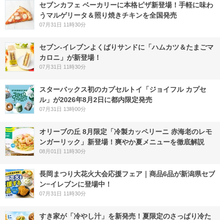
セブンカフェ ベーカリーに本格ピザ新登場！手軽に味わ
うマルゲリータ＆照り焼きチキンを全国発売
07月31日 11時30分
セブン‐イレブンよくばりサンドに「ハムカツ＆たまごマ
カロニ」が新登場！
07月31日 11時30分
スターバックス初のカプセルトイ「ジョイフル カプセ
ル」が2026年8月2日に都内限定発売
07月31日 13時00分
オリーブの丘 8月限定「冷製カッペリーニ 赤海老のレモ
ンガーリック」新登場！爽やか夏メニューを徹底解説
08月01日 11時30分
長岡まつり大花火大会応援フェア｜商品6品が新潟県セブ
ン−イレブンに登場中！
07月31日 11時30分
すき家が「冷やし汁」を新発売！夏限定のさっぱり冷た