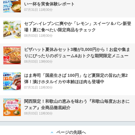
い一杯を実食体験レポート
07月31日 11時30分
セブン‐イレブンに爽やか「レモン」スイーツ＆パン新登
場！夏に食べたい限定商品をチェック
08月03日 11時30分
ピザハット夏休みセット3種が3,000円から！お盆や集ま
りにぴったりのボリューム&おトクな期間限定メニュー
08月03日 13時00分
はま寿司「国産生さば 100円」など夏限定の旨ねた第2
弾！漬けホタルイカや本鮪ほほ肉も登場中
07月31日 11時30分
関西限定！和歌山の恵みを味わう『和歌山毎度おおきに
フェア』全商品徹底紹介
08月03日 11時30分
ページの先頭へ