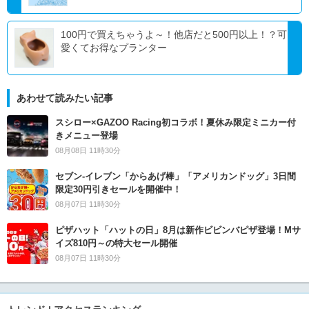
100円で買えちゃうよ～！他店だと500円以上！？可
愛くてお得なプランター
あわせて読みたい記事
スシロー×GAZOO Racing初コラボ！夏休み限定ミニカー付
きメニュー登場
08月08日 11時30分
セブン‐イレブン「からあげ棒」「アメリカンドッグ」3日間
限定30円引きセールを開催中！
08月07日 11時30分
ピザハット「ハットの日」8月は新作ビビンバピザ登場！Mサ
イズ810円～の特大セール開催
08月07日 11時30分