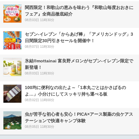
関西限定！和歌山の恵みを味わう『和歌山毎度おおきに
フェア』全商品徹底紹介
08月03日 11時30分
セブン‐イレブン「からあげ棒」「アメリカンドッグ」3
日間限定30円引きセールを開催中！
08月07日 11時30分
氷結®mottainai 富良野メロンがセブン‐イレブン限定で
新登場！
08月03日 11時30分
100均に便利なの出たよ～「1本丸ごとはかさばるの
よ…」小分けにしてスッキリ持ち運べる板
08月02日 11時00分
虫が苦手な初心者も安心！PICA×アース製薬の虫ケアス
テーションで快適キャンプ体験
08月05日 11時30分