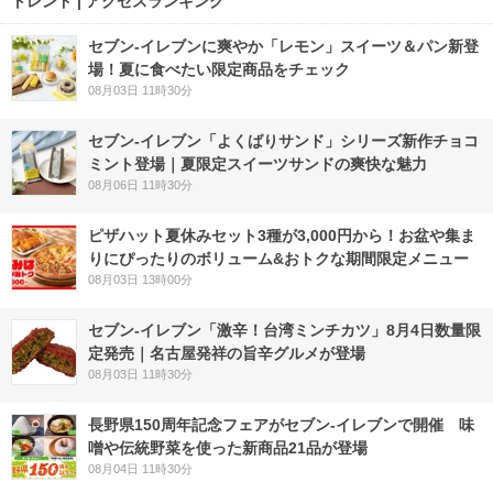
トレンド | アクセスランキング
セブン‐イレブンに爽やか「レモン」スイーツ＆パン新登
場！夏に食べたい限定商品をチェック
08月03日 11時30分
セブン‐イレブン「よくばりサンド」シリーズ新作チョコ
ミント登場｜夏限定スイーツサンドの爽快な魅力
08月06日 11時30分
ピザハット夏休みセット3種が3,000円から！お盆や集ま
りにぴったりのボリューム&おトクな期間限定メニュー
08月03日 13時00分
セブン-イレブン「激辛！台湾ミンチカツ」8月4日数量限
定発売｜名古屋発祥の旨辛グルメが登場
08月03日 11時30分
長野県150周年記念フェアがセブン-イレブンで開催 味
噌や伝統野菜を使った新商品21品が登場
08月04日 11時30分