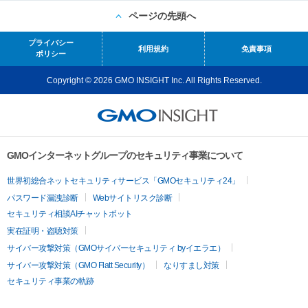
ページの先頭へ
プライバシー
利用規約
免責事項
ポリシー
Copyright © 2026 GMO INSIGHT Inc. All Rights Reserved.
GMOインターネットグループのセキュリティ事業について
世界初総合ネットセキュリティサービス「GMOセキュリティ24」
パスワード漏洩診断
Webサイトリスク診断
セキュリティ相談AIチャットボット
実在証明・盗聴対策
サイバー攻撃対策（GMOサイバーセキュリティ byイエラエ）
サイバー攻撃対策（GMO Flatt Security）
なりすまし対策
セキュリティ事業の軌跡