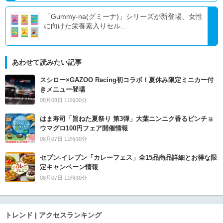
「Gummy-na(グミーナ)」シリーズが新登場、女性
に向けた栄養素入りセル...
あわせて読みたい記事
スシロー×GAZOO Racing初コラボ！夏休み限定ミニカー付
きメニュー登場
08月08日 11時30分
はま寿司「旨ねた夏祭り 第3弾」大葉ニンニク香るビンチョ
ウマグロ100円フェア開催情報
08月07日 11時30分
セブン‐イレブン「カレーフェス」全15品商品詳細とお得な限
定キャンペーン情報
08月07日 11時30分
トレンド | アクセスランキング