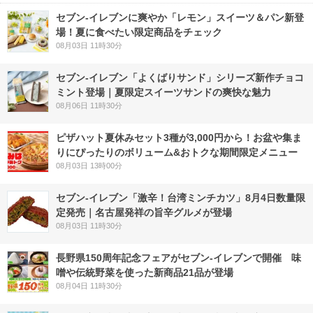
セブン‐イレブンに爽やか「レモン」スイーツ＆パン新登
場！夏に食べたい限定商品をチェック
08月03日 11時30分
セブン‐イレブン「よくばりサンド」シリーズ新作チョコ
ミント登場｜夏限定スイーツサンドの爽快な魅力
08月06日 11時30分
ピザハット夏休みセット3種が3,000円から！お盆や集ま
りにぴったりのボリューム&おトクな期間限定メニュー
08月03日 13時00分
セブン-イレブン「激辛！台湾ミンチカツ」8月4日数量限
定発売｜名古屋発祥の旨辛グルメが登場
08月03日 11時30分
長野県150周年記念フェアがセブン-イレブンで開催 味
噌や伝統野菜を使った新商品21品が登場
08月04日 11時30分