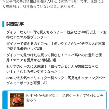
※記事内の商品情報は筆者購入時点（2025年9月）です。店舗によ
り在庫切れ、取り扱っていない場合があります。
関連記事
ダイソーなら100円で買えちゃうよ～！他店だと500円以上！？お
得なアニマル型プランター
ダイソーで買えるのすごっ…！使いやすさがレベチ♡大人が本気
で使える優秀バッグ3選
ダイソーで見つけたら買って損なし！コスパ高いのに意外と優
秀！マニアも愛用する消耗品3選
セリアのケースに大感謝！「眠ってた石けんが無駄にならな
い！」「むしろ使いやすくなった！」
SNSで大人気のクリエイター初ムック！高見えキルティングバッ
グ＆ミニポーチが可愛い♡
KINTANから新登場！「焼肉ケーキ」で特別な日を
彩ろう