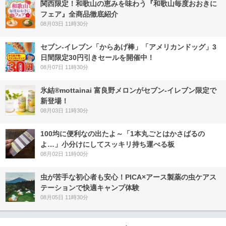
関西限定！和歌山の恵みを味わう『和歌山毎度おおきに
フェア』全商品徹底紹介
08月03日 11時30分
セブン‐イレブン「からあげ棒」「アメリカンドッグ」3
日間限定30円引きセールを開催中！
08月07日 11時30分
氷結®mottainai 富良野メロンがセブン‐イレブン限定で
新登場！
08月03日 11時30分
100均に便利なの出たよ～「1本丸ごとはかさばるの
よ…」小分けにしてスッキリ持ち運べる板
08月02日 11時00分
虫が苦手な初心者も安心！PICA×アース製薬の虫ケアス
テーションで快適キャンプ体験
08月05日 11時30分