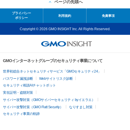
ページの先頭へ
プライバシー
利用規約
免責事項
ポリシー
Copyright © 2026 GMO INSIGHT Inc. All Rights Reserved.
GMOインターネットグループのセキュリティ事業について
世界初総合ネットセキュリティサービス「GMOセキュリティ24」
パスワード漏洩診断
Webサイトリスク診断
セキュリティ相談AIチャットボット
実在証明・盗聴対策
サイバー攻撃対策（GMOサイバーセキュリティ byイエラエ）
サイバー攻撃対策（GMO Flatt Security）
なりすまし対策
セキュリティ事業の軌跡