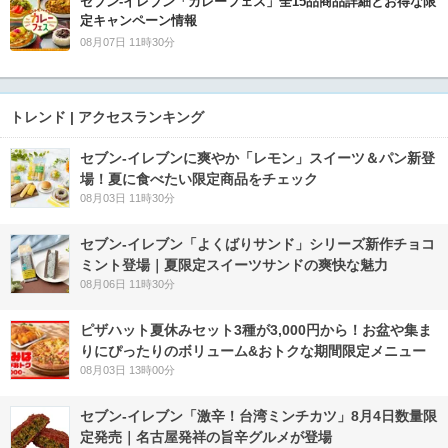
セブン‐イレブン「カレーフェス」全15品商品詳細とお得な限
定キャンペーン情報
08月07日 11時30分
トレンド | アクセスランキング
セブン‐イレブンに爽やか「レモン」スイーツ＆パン新登
場！夏に食べたい限定商品をチェック
08月03日 11時30分
セブン‐イレブン「よくばりサンド」シリーズ新作チョコ
ミント登場｜夏限定スイーツサンドの爽快な魅力
08月06日 11時30分
ピザハット夏休みセット3種が3,000円から！お盆や集ま
りにぴったりのボリューム&おトクな期間限定メニュー
08月03日 13時00分
セブン-イレブン「激辛！台湾ミンチカツ」8月4日数量限
定発売｜名古屋発祥の旨辛グルメが登場