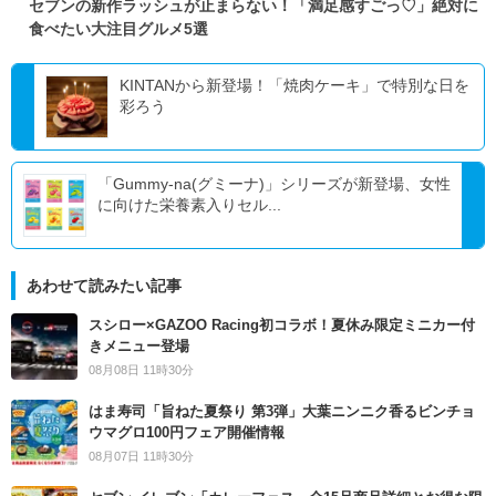
セブンの新作ラッシュが止まらない！「満足感すごっ♡」絶対に
食べたい大注目グルメ5選
KINTANから新登場！「焼肉ケーキ」で特別な日を
彩ろう
「Gummy-na(グミーナ)」シリーズが新登場、女性
に向けた栄養素入りセル...
あわせて読みたい記事
スシロー×GAZOO Racing初コラボ！夏休み限定ミニカー付
きメニュー登場
08月08日 11時30分
はま寿司「旨ねた夏祭り 第3弾」大葉ニンニク香るビンチョ
ウマグロ100円フェア開催情報
08月07日 11時30分