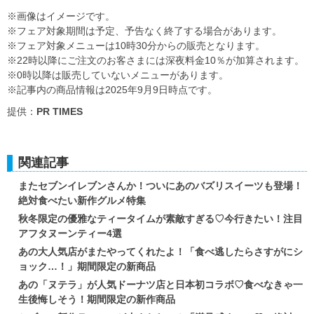
※画像はイメージです。
※フェア対象期間は予定、予告なく終了する場合があります。
※フェア対象メニューは10時30分からの販売となります。
※22時以降にご注文のお客さまには深夜料金10％が加算されます。
※0時以降は販売していないメニューがあります。
※記事内の商品情報は2025年9月9日時点です。
提供：
PR TIMES
関連記事
またセブンイレブンさんか！ついにあのバズリスイーツも登場！
絶対食べたい新作グルメ特集
秋冬限定の優雅なティータイムが素敵すぎる♡今行きたい！注目
アフタヌーンティー4選
あの大人気店がまたやってくれたよ！「食べ逃したらさすがにシ
ョック…！」期間限定の新商品
あの「ヌテラ」が人気ドーナツ店と日本初コラボ♡食べなきゃ一
生後悔しそう！期間限定の新作商品