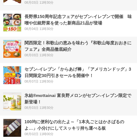
08月03日 11時30分
長野県150周年記念フェアがセブン-イレブンで開催 味
噌や伝統野菜を使った新商品21品が登場
08月04日 11時30分
関西限定！和歌山の恵みを味わう『和歌山毎度おおきに
フェア』全商品徹底紹介
08月03日 11時30分
セブン‐イレブン「からあげ棒」「アメリカンドッグ」3
日間限定30円引きセールを開催中！
08月07日 11時30分
氷結®mottainai 富良野メロンがセブン‐イレブン限定で
新登場！
08月03日 11時30分
100均に便利なの出たよ～「1本丸ごとはかさばるの
よ…」小分けにしてスッキリ持ち運べる板
08月02日 11時00分