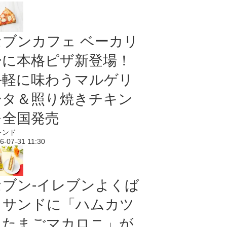
セブンカフェ ベーカリ
ーに本格ピザ新登場！
手軽に味わうマルゲリ
ータ＆照り焼きチキン
を全国発売
レンド
6-07-31 11:30
セブン‐イレブンよくば
りサンドに「ハムカツ
＆たまごマカロニ」が