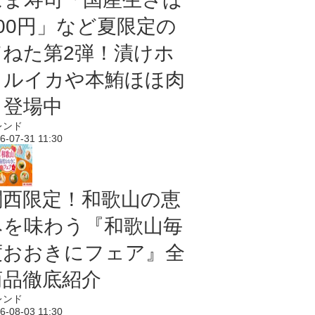
100円」など夏限定の
旨ねた第2弾！漬けホ
タルイカや本鮪ほほ肉
も登場中
レンド
6-07-31 11:30
関西限定！和歌山の恵
みを味わう『和歌山毎
度おおきにフェア』全
商品徹底紹介
レンド
6-08-03 11:30