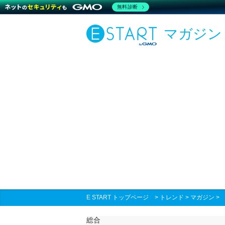
無料診断
マガジン
E START トップページ
>
トレンド
>
マガジン
総合