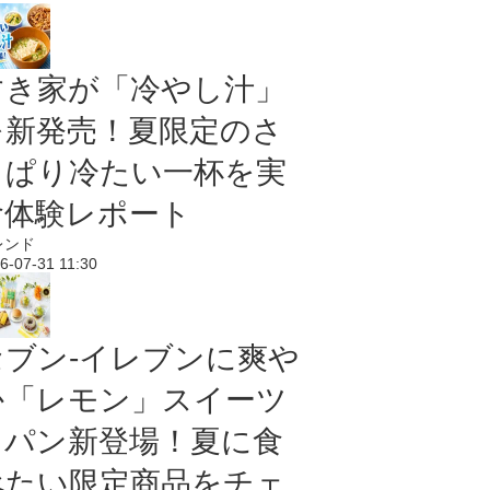
すき家が「冷やし汁」
を新発売！夏限定のさ
っぱり冷たい一杯を実
食体験レポート
レンド
6-07-31 11:30
セブン‐イレブンに爽や
か「レモン」スイーツ
＆パン新登場！夏に食
べたい限定商品をチェ