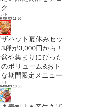
ック
レンド
6-08-03 11:30
ピザハット夏休みセッ
3種が3,000円から！
お盆や集まりにぴった
りのボリューム&おト
クな期間限定メニュー
レンド
6-08-03 13:00
はま寿司「国産生さば