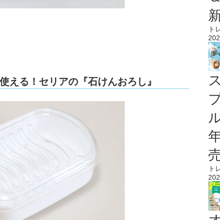
ト
202
使える！セリアの『石けんおろし』
ル
ト
202