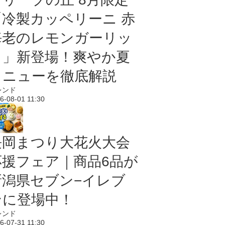
「冷製カッペリーニ 赤
海老のレモンガーリッ
ク」新登場！爽やか夏
メニューを徹底解説
レンド
6-08-01 11:30
長岡まつり大花火大会
応援フェア｜商品6品が
新潟県セブン−イレブ
ンに登場中！
レンド
6-07-31 11:30