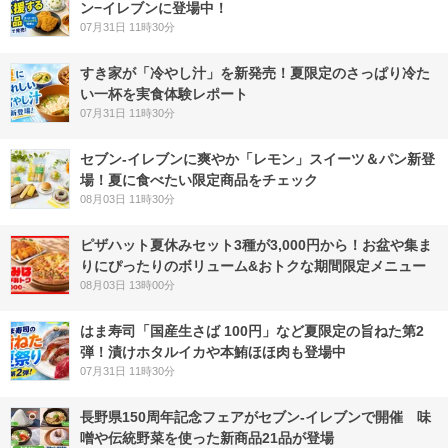
ン−イレブンに登場中！
07月31日 11時30分
すき家が「冷やし汁」を新発売！夏限定のさっぱり冷た
い一杯を実食体験レポート
07月31日 11時30分
セブン‐イレブンに爽やか「レモン」スイーツ＆パン新登
場！夏に食べたい限定商品をチェック
08月03日 11時30分
ピザハット夏休みセット3種が3,000円から！お盆や集ま
りにぴったりのボリューム&おトクな期間限定メニュー
08月03日 13時00分
はま寿司「国産生さば 100円」など夏限定の旨ねた第2
弾！漬けホタルイカや本鮪ほほ肉も登場中
07月31日 11時30分
長野県150周年記念フェアがセブン-イレブンで開催 味
噌や伝統野菜を使った新商品21品が登場