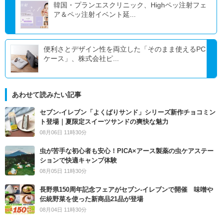
韓国・プランエスクリニック、Highペッ注射フェ
ア＆ペッ注射イベント延...
便利さとデザイン性を両立した「そのまま使えるPC
ケース」、株式会社ピ...
あわせて読みたい記事
セブン‐イレブン「よくばりサンド」シリーズ新作チョコミン
ト登場｜夏限定スイーツサンドの爽快な魅力
08月06日 11時30分
虫が苦手な初心者も安心！PICA×アース製薬の虫ケアステー
ションで快適キャンプ体験
08月05日 11時30分
長野県150周年記念フェアがセブン-イレブンで開催 味噌や
伝統野菜を使った新商品21品が登場
08月04日 11時30分