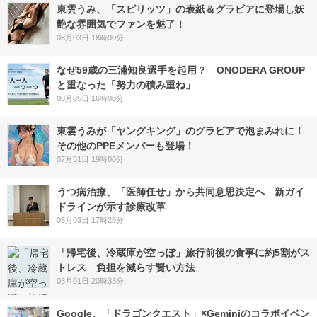
東雲うみ、「スピリッツ」の表紙＆グラビアに登場し妖
艶な雰囲気でファンを魅了！
08月03日 18時00分
なぜ59歳の三浦知良選手を起用？ ONODERA GROUP
と重なった「努力の積み重ね」
08月05日 16時00分
東雲うみが「ヤングキング」のグラビアで泡まみれに！
その他のPPEメンバーも登場！
07月31日 19時00分
うつ病治療、「医師任せ」から共同意思決定へ 新ガイ
ドラインが示す診療改革
08月03日 17時25分
「帰宅後、冷蔵庫が空っぽ」旅行前後の食事に約5割がス
トレス 負担を減らす賢い方法
08月01日 20時33分
Google、「ドラゴンクエスト」×Geminiのコラボイベン