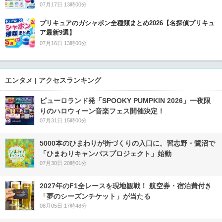
07月17日 13時00分
プリキュアのガシャポン全種類まとめ2026【名探偵プリキュ
ア最新9選】
07月16日 13時00分
エンタメ | アクセスランキング
ピューロランド発「SPOOKY PUMPKIN 2026」一夜限
りのハロウィーン音楽フェス開催決定！
07月31日 15時00分
5000本のひまわりが街づくりの入口に。習志野・鷺沼で
「ひまわりキャンパスプロジェクト」始動
07月30日 20時01分
2027年のF1全レースを現地観戦！ 航空券・宿泊費付き
「夢のシーズンチケット」が当たる
08月05日 17時48分