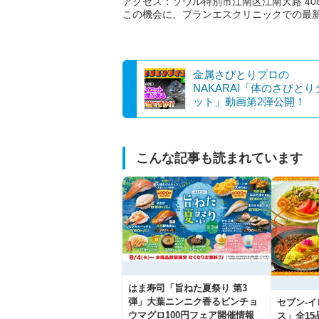
アクセス：ソウル特別市江南区江南大路 408
この機会に、プランエスクリニックでの最
金属さびとりプロの
NAKARAI「体のさびと
ット」動画第2弾公開！
こんな記事も読まれています
はま寿司「旨ねた夏祭り 第3
弾」大葉ニンニク香るビンチョ
セブン‐
ウマグロ100円フェア開催情報
ス」全1