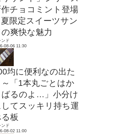
新作チョコミント登場
｜夏限定スイーツサン
ドの爽快な魅力
レンド
6-08-06 11:30
100均に便利なの出た
よ～「1本丸ごとはか
さばるのよ…」小分け
にしてスッキリ持ち運
べる板
レンド
6-08-02 11:00