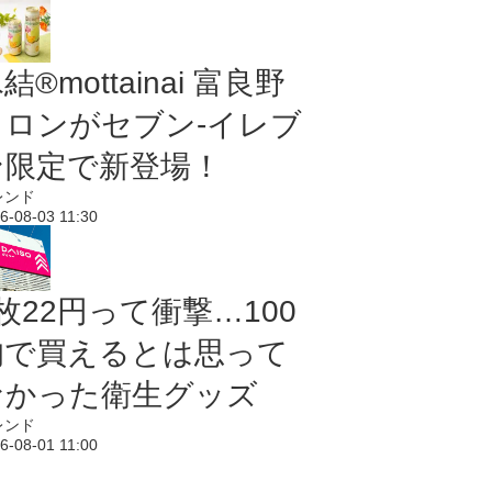
結®mottainai 富良野
メロンがセブン‐イレブ
ン限定で新登場！
レンド
6-08-03 11:30
枚22円って衝撃…100
均で買えるとは思って
なかった衛生グッズ
レンド
6-08-01 11:00