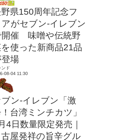
長野県150周年記念フ
ェアがセブン-イレブン
で開催 味噌や伝統野
菜を使った新商品21品
が登場
レンド
6-08-04 11:30
セブン-イレブン「激
辛！台湾ミンチカツ」
8月4日数量限定発売｜
名古屋発祥の旨辛グル