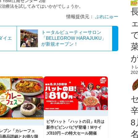
 YBM江南センター 2階
新治療法を試してみてはいかがでしょうか。
情報提供元：
ぷれにゅー
トータルビューティーサロン
りダイエ
「BELLEGROW HARAJUKU」
が新規オープン！
ト
202
ピザハット「ハットの日」8月は
新作ビビンバピザ登場！Mサイ
イレブン「カレーフェ
ズ810円～の特大セール開催
5品商品詳細とお得な限