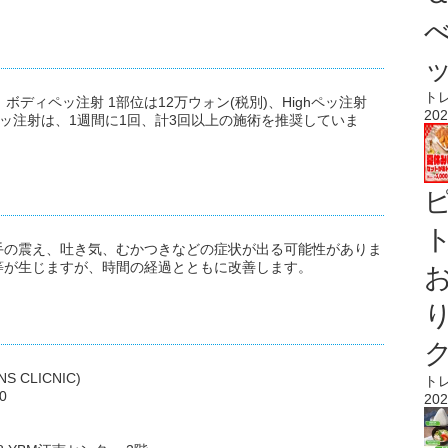
ト
ボディペッ注射 1部位は12万ウォン(税別)、Highペッ注射
202
す。ペッ注射は、1週間に1回、計3回以上の施術を推奨していま
ト
手の震え、吐き気、むかつきなどの症状が出る可能性がありま
等が生じますが、時間の経過とともに改善します。
CLICNIC)
ト
0
202