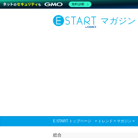
無料診断
マガジン
E START トップページ
>
トレンド
>
マガジン
総合