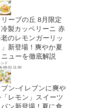
オリーブの丘 8月限定
「冷製カッペリーニ 赤
海老のレモンガーリッ
ク」新登場！爽やか夏
メニューを徹底解説
レンド
6-08-01 11:30
セブン‐イレブンに爽や
か「レモン」スイーツ
＆パン新登場！夏に食