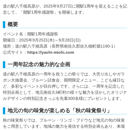
道の駅八千穂高原が、2025年9月27日に開駅1周年を迎えることを記
念して、「開駅1周年感謝祭」を開催します。
概要
イベント名：開駅1周年感謝祭
開催日：2025年9月25日(木)～9月28日(日)
場所：道の駅八千穂高原（長野県南佐久郡佐久穂町畑1190-1）
公式サイト：
https://yachi-michi.com
一周年記念の魅力的な企画
道の駅八千穂高原の一周年を祝うこの祭りでは、大売り出しやガラ
ポン大抽選会、プルーン試食会、期間限定メニュー、こども縁日な
ど、多彩なイベントが目白押しです。さらには、一周年を記念した
特別企画として、地元南佐久6町村の様々な魅力を活かしたオリジナ
ルデザインの特別記念きっぷを先着300名様にプレゼントします。
地元の旬の味覚が楽しめる「秋の味覚祭り」
秋の味覚祭りでは、プルーン・リンゴ・ブドウなど地元の旬の味覚
をご用意しています。地域の魅力を発信する特別企画もあり、来場