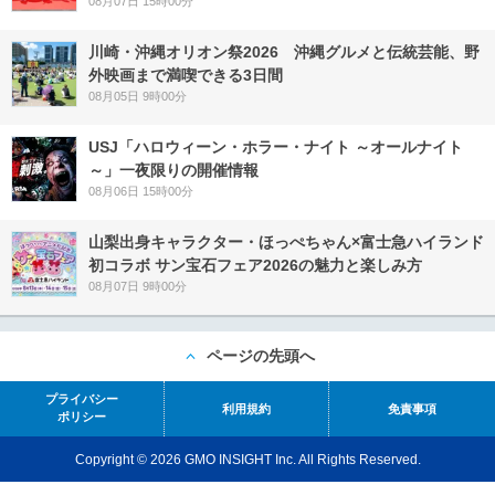
08月07日 15時00分
川崎・沖縄オリオン祭2026 沖縄グルメと伝統芸能、野
外映画まで満喫できる3日間
08月05日 9時00分
USJ「ハロウィーン・ホラー・ナイト ～オールナイト
～」一夜限りの開催情報
08月06日 15時00分
山梨出身キャラクター・ほっぺちゃん×富士急ハイランド
初コラボ サン宝石フェア2026の魅力と楽しみ方
08月07日 9時00分
ページの先頭へ
プライバシー
利用規約
免責事項
ポリシー
Copyright © 2026 GMO INSIGHT Inc. All Rights Reserved.