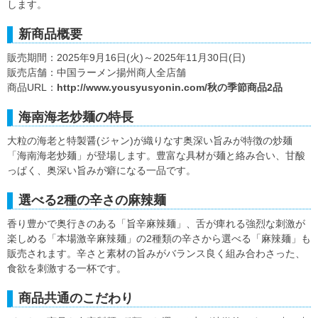
します。
新商品概要
販売期間：2025年9月16日(火)～2025年11月30日(日)
販売店舗：中国ラーメン揚州商人全店舗
商品URL：
http://www.yousyusyonin.com/秋の季節商品2品
海南海老炒麺の特長
大粒の海老と特製醤(ジャン)が織りなす奥深い旨みが特徴の炒麺
「海南海老炒麺」が登場します。豊富な具材が麺と絡み合い、甘酸
っぱく、奥深い旨みが癖になる一品です。
選べる2種の辛さの麻辣麺
香り豊かで奥行きのある「旨辛麻辣麺」、舌が痺れる強烈な刺激が
楽しめる「本場激辛麻辣麺」の2種類の辛さから選べる「麻辣麺」も
販売されます。辛さと素材の旨みがバランス良く組み合わさった、
食欲を刺激する一杯です。
商品共通のこだわり