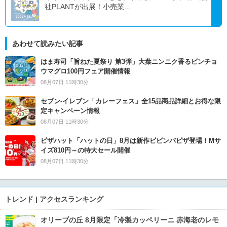
社PLANTが出展！小売業...
あわせて読みたい記事
はま寿司「旨ねた夏祭り 第3弾」大葉ニンニク香るビンチョ
ウマグロ100円フェア開催情報
08月07日 11時30分
セブン‐イレブン「カレーフェス」全15品商品詳細とお得な限
定キャンペーン情報
08月07日 11時30分
ピザハット「ハットの日」8月は新作ビビンバピザ登場！Mサ
イズ810円～の特大セール開催
08月07日 11時30分
トレンド | アクセスランキング
オリーブの丘 8月限定「冷製カッペリーニ 赤海老のレモ