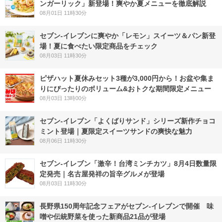
ンガーリック」新登場！爽やか夏メニューを徹底解説
08月01日 11時30分
セブン‐イレブンに爽やか「レモン」スイーツ＆パン新登
場！夏に食べたい限定商品をチェック
08月03日 11時30分
ピザハット夏休みセット3種が3,000円から！お盆や集ま
りにぴったりのボリューム&おトクな期間限定メニュー
08月03日 13時00分
セブン‐イレブン「よくばりサンド」シリーズ新作チョコ
ミント登場｜夏限定スイーツサンドの爽快な魅力
08月06日 11時30分
セブン-イレブン「激辛！台湾ミンチカツ」8月4日数量限
定発売｜名古屋発祥の旨辛グルメが登場
08月03日 11時30分
長野県150周年記念フェアがセブン-イレブンで開催 味
噌や伝統野菜を使った新商品21品が登場