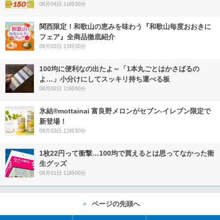
08月04日 11時30分
関西限定！和歌山の恵みを味わう『和歌山毎度おおきに
フェア』全商品徹底紹介
08月03日 11時30分
100均に便利なの出たよ～「1本丸ごとはかさばるの
よ…」小分けにしてスッキリ持ち運べる板
08月02日 11時00分
氷結®mottainai 富良野メロンがセブン‐イレブン限定で
新登場！
08月03日 11時30分
1枚22円って衝撃…100均で買えるとは思ってなかった衛
生グッズ
08月01日 11時00分
ページの先頭へ