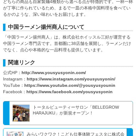
どちらの商品も自家製麺4種類から選べる点が特徴的です。一杯一杯
が丁寧に作られているため、まるで一皿の本格中国料理を食べてい
るかのような、深い味わいをお届けします。
中国ラーメン揚州商人について
「中国ラーメン揚州商人」は、株式会社ホイッスル三好が運営する
中国ラーメン専門店です。首都圏に38店舗を展開し、ラーメンだけ
でなく、点心や本格的な一品料理も提供しています。
関連リンク
公式HP：
http://www.yousyusyonin.com/
Instagram：
https://www.instagram.com/yousyusyonin/
YouTube：
https://www.youtube.com/@yousyusyounin
Facebook：
https://www.facebook.com/yousyusyonin
トータルビューティーサロン「BELLEGROW
HARAJUKU」が新規オープン！
みらいワクワク！こども仕事体験フェスタに株式会