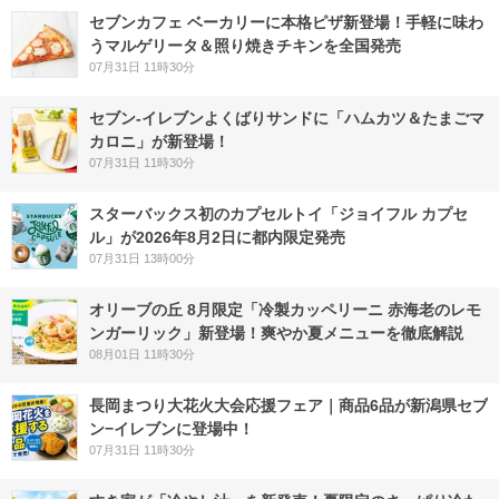
セブンカフェ ベーカリーに本格ピザ新登場！手軽に味わ
うマルゲリータ＆照り焼きチキンを全国発売
07月31日 11時30分
セブン‐イレブンよくばりサンドに「ハムカツ＆たまごマ
カロニ」が新登場！
07月31日 11時30分
スターバックス初のカプセルトイ「ジョイフル カプセ
ル」が2026年8月2日に都内限定発売
07月31日 13時00分
オリーブの丘 8月限定「冷製カッペリーニ 赤海老のレモ
ンガーリック」新登場！爽やか夏メニューを徹底解説
08月01日 11時30分
長岡まつり大花火大会応援フェア｜商品6品が新潟県セブ
ン−イレブンに登場中！
07月31日 11時30分