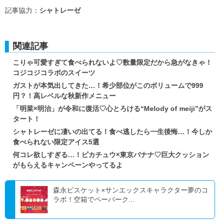
記事協力：
シャトレーゼ
関連記事
こりゃ可愛すぎて食べられないよ♡数量限定だから急がなきゃ！
コジコジコラボのスイーツ
ガストが本気出してきた…！希少部位がこのボリュームで999
円？！高レベルな秋新作メニュー
「明菜×明治」が令和に復活♡心とろける“Melody of meiji”がス
タート！
シャトレーゼに凄いの出てる！食べ逃したら一生後悔…！今しか
食べられない限定アイス5選
何コレ欲しすぎる…！ピカチュウ×東京バナナ♡巨大クッション
がもらえるキャンペーンやってるよ
森永ビスケット×サンエックスキャラクター夢のコ
ラボ！空箱でペーパーク...