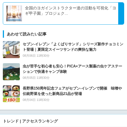
全国のヨガインストラクター達の活動を可視化「ヨ
ギ甲子園」プロジェク...
あわせて読みたい記事
セブン‐イレブン「よくばりサンド」シリーズ新作チョコミン
ト登場｜夏限定スイーツサンドの爽快な魅力
08月06日 11時30分
虫が苦手な初心者も安心！PICA×アース製薬の虫ケアステー
ションで快適キャンプ体験
08月05日 11時30分
長野県150周年記念フェアがセブン-イレブンで開催 味噌や
伝統野菜を使った新商品21品が登場
08月04日 11時30分
トレンド | アクセスランキング