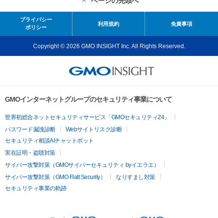
ページの先頭へ
プライバシー
利用規約
免責事項
ポリシー
Copyright © 2026 GMO INSIGHT Inc. All Rights Reserved.
GMOインターネットグループのセキュリティ事業について
世界初総合ネットセキュリティサービス「GMOセキュリティ24」
パスワード漏洩診断
Webサイトリスク診断
セキュリティ相談AIチャットボット
実在証明・盗聴対策
サイバー攻撃対策（GMOサイバーセキュリティ byイエラエ）
サイバー攻撃対策（GMO Flatt Security）
なりすまし対策
セキュリティ事業の軌跡