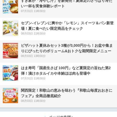
すき家が「冷やし汁」を新発売！夏限定のさっぱり冷た
い一杯を実食体験レポート
07月31日 11時30分
セブン‐イレブンに爽やか「レモン」スイーツ＆パン新登
場！夏に食べたい限定商品をチェック
08月03日 11時30分
ピザハット夏休みセット3種が3,000円から！お盆や集ま
りにぴったりのボリューム&おトクな期間限定メニュー
08月03日 13時00分
はま寿司「国産生さば 100円」など夏限定の旨ねた第2
弾！漬けホタルイカや本鮪ほほ肉も登場中
07月31日 11時30分
関西限定！和歌山の恵みを味わう『和歌山毎度おおきに
フェア』全商品徹底紹介
08月03日 11時30分