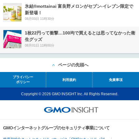
氷結®mottainai 富良野メロンがセブン‐イレブン限定で
新登場！
08月03日 11時30分
1枚22円って衝撃…100均で買えるとは思ってなかった衛
生グッズ
08月01日 11時00分
ページの先頭へ
プライバシー
利用規約
免責事項
ポリシー
Copyright © 2026 GMO INSIGHT Inc. All Rights Reserved.
GMOインターネットグループのセキュリティ事業について