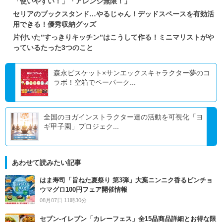
「使いやすい！」「アレンジ無限！」
セリアのブックスタンド…やるじゃん！デッドスペースを有効活
用できる！優秀収納グッズ
片付いた”すっきりキッチン”はこうして作る！ミニマリストがや
っているたった3つのこと
森永ビスケット×サンエックスキャラクター夢のコ
ラボ！空箱でペーパーク...
全国のヨガインストラクター達の活動を可視化「ヨ
ギ甲子園」プロジェク...
あわせて読みたい記事
はま寿司「旨ねた夏祭り 第3弾」大葉ニンニク香るビンチョ
ウマグロ100円フェア開催情報
08月07日 11時30分
セブン‐イレブン「カレーフェス」全15品商品詳細とお得な限