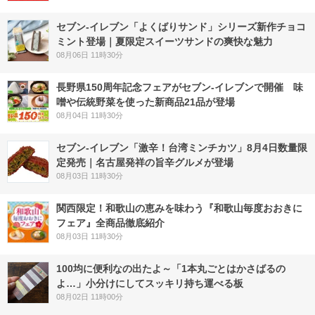
セブン‐イレブン「よくばりサンド」シリーズ新作チョコ
ミント登場｜夏限定スイーツサンドの爽快な魅力
08月06日 11時30分
長野県150周年記念フェアがセブン-イレブンで開催 味
噌や伝統野菜を使った新商品21品が登場
08月04日 11時30分
セブン-イレブン「激辛！台湾ミンチカツ」8月4日数量限
定発売｜名古屋発祥の旨辛グルメが登場
08月03日 11時30分
関西限定！和歌山の恵みを味わう『和歌山毎度おおきに
フェア』全商品徹底紹介
08月03日 11時30分
100均に便利なの出たよ～「1本丸ごとはかさばるの
よ…」小分けにしてスッキリ持ち運べる板
08月02日 11時00分