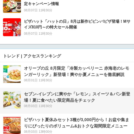
定キャンペーン情報
08月07日 11時30分
ピザハット「ハットの日」8月は新作ビビンバピザ登場！Mサ
イズ810円～の特大セール開催
08月07日 11時30分
トレンド | アクセスランキング
オリーブの丘 8月限定「冷製カッペリーニ 赤海老のレモ
ンガーリック」新登場！爽やか夏メニューを徹底解説
08月01日 11時30分
セブン‐イレブンに爽やか「レモン」スイーツ＆パン新登
場！夏に食べたい限定商品をチェック
08月03日 11時30分
ピザハット夏休みセット3種が3,000円から！お盆や集ま
りにぴったりのボリューム&おトクな期間限定メニュー
08月03日 13時00分