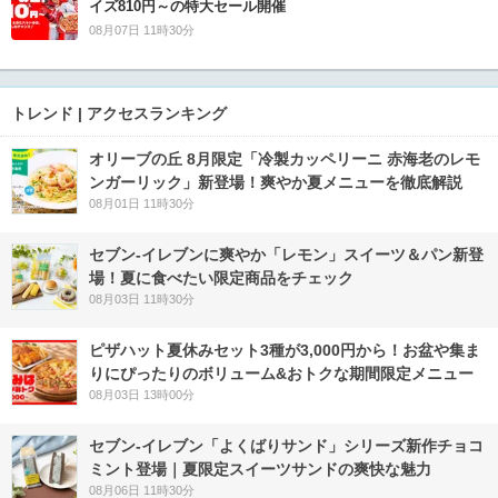
イズ810円～の特大セール開催
08月07日 11時30分
トレンド | アクセスランキング
オリーブの丘 8月限定「冷製カッペリーニ 赤海老のレモ
ンガーリック」新登場！爽やか夏メニューを徹底解説
08月01日 11時30分
セブン‐イレブンに爽やか「レモン」スイーツ＆パン新登
場！夏に食べたい限定商品をチェック
08月03日 11時30分
ピザハット夏休みセット3種が3,000円から！お盆や集ま
りにぴったりのボリューム&おトクな期間限定メニュー
08月03日 13時00分
セブン‐イレブン「よくばりサンド」シリーズ新作チョコ
ミント登場｜夏限定スイーツサンドの爽快な魅力
08月06日 11時30分