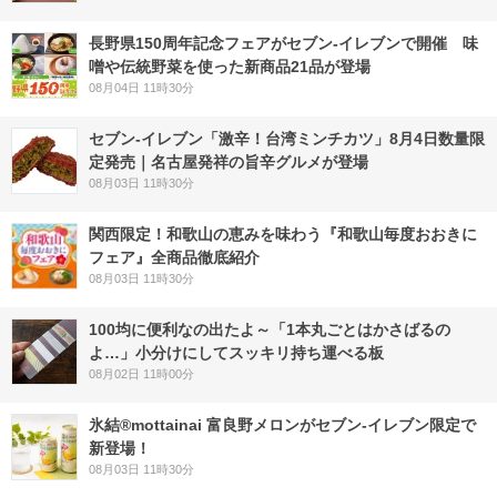
長野県150周年記念フェアがセブン-イレブンで開催 味
噌や伝統野菜を使った新商品21品が登場
08月04日 11時30分
セブン-イレブン「激辛！台湾ミンチカツ」8月4日数量限
定発売｜名古屋発祥の旨辛グルメが登場
08月03日 11時30分
関西限定！和歌山の恵みを味わう『和歌山毎度おおきに
フェア』全商品徹底紹介
08月03日 11時30分
100均に便利なの出たよ～「1本丸ごとはかさばるの
よ…」小分けにしてスッキリ持ち運べる板
08月02日 11時00分
氷結®mottainai 富良野メロンがセブン‐イレブン限定で
新登場！
08月03日 11時30分