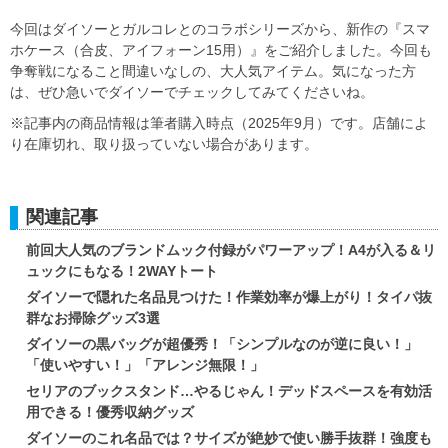
今回はダイソーとガルコレとのコラボシリーズから、新作の『スマ
ホケース（合皮、アイフォーン15用）』をご紹介しました。今回も
争奪戦になること間違いなしの、大人気アイテム。気になった方
は、ぜひ急いでダイソーでチェックしてみてくださいね。
※記事内の商品情報は筆者購入時点（2025年9月）です。店舗によ
り在庫切れ、取り扱っていない場合があります。
関連記事
前回大人気のブランドムック付録がパワーアップ！A4が入る＆リ
ュックにもなる！2WAYトート
ダイソーで隠れた名品見つけた！作業効率が爆上がり！タイパ抜
群なお掃除グッズ3選
ダイソーの黒バッグが超優秀！「シンプルなのが逆に良い！」
「使いやすい！」「アレンジ無限！」
セリアのブックスタンド…やるじゃん！デッドスペースを有効活
用できる！優秀収納グッズ
ダイソーのこれ名品では？サイズが絶妙で使い勝手抜群！強度も