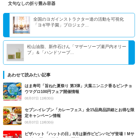
文句なしの折り畳み容器
全国のヨガインストラクター達の活動を可視化
「ヨギ甲子園」プロジェク...
松山油脂、新作石けん「マザーソープ瀬戸内オリー
ブ」＆「ハンドソープ...
あわせて読みたい記事
はま寿司「旨ねた夏祭り 第3弾」大葉ニンニク香るビンチョ
ウマグロ100円フェア開催情報
08月07日 11時30分
セブン‐イレブン「カレーフェス」全15品商品詳細とお得な限
定キャンペーン情報
08月07日 11時30分
ピザハット「ハットの日」8月は新作ビビンバピザ登場！Mサ