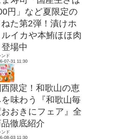
100円」など夏限定の
旨ねた第2弾！漬けホ
タルイカや本鮪ほほ肉
も登場中
レンド
6-07-31 11:30
関西限定！和歌山の恵
みを味わう『和歌山毎
度おおきにフェア』全
商品徹底紹介
レンド
6-08-03 11:30