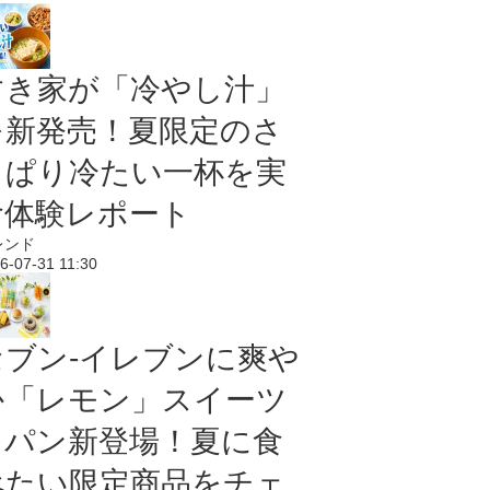
すき家が「冷やし汁」
を新発売！夏限定のさ
っぱり冷たい一杯を実
食体験レポート
レンド
6-07-31 11:30
セブン‐イレブンに爽や
か「レモン」スイーツ
＆パン新登場！夏に食
べたい限定商品をチェ