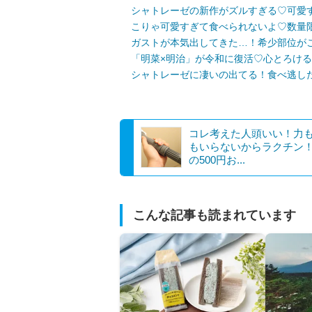
シャトレーゼの新作がズルすぎる♡可愛
こりゃ可愛すぎて食べられないよ♡数量
ガストが本気出してきた…！希少部位がこ
「明菜×明治」が令和に復活♡心とろける“Melo
シャトレーゼに凄いの出てる！食べ逃し
コレ考えた人頭いい！力
もいらないからラクチン！
の500円お...
こんな記事も読まれています