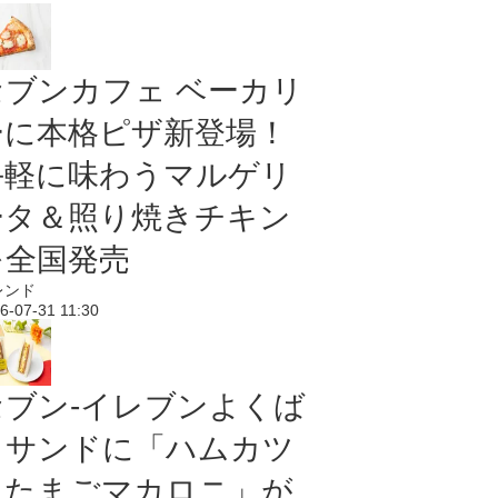
セブンカフェ ベーカリ
ーに本格ピザ新登場！
手軽に味わうマルゲリ
ータ＆照り焼きチキン
を全国発売
レンド
6-07-31 11:30
セブン‐イレブンよくば
りサンドに「ハムカツ
＆たまごマカロニ」が