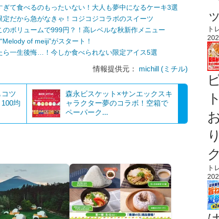
すぎて食べるのもったいない！大人も夢中になるケーキ3選
限定だから急がなきゃ！コジコジコラボのスイーツ
ト
のボリュームで999円？！高レベルな秋新作メニュー
202
dy of meiji”がスタート！
たら一生後悔…！今しか食べられない限定アイス5選
情報提供元：
michill (ミチル)
もコツ
森永ビスケット×サンエックスキ
ト
100均
ャラクター夢のコラボ！空箱で
ペーパーク...
ト
202