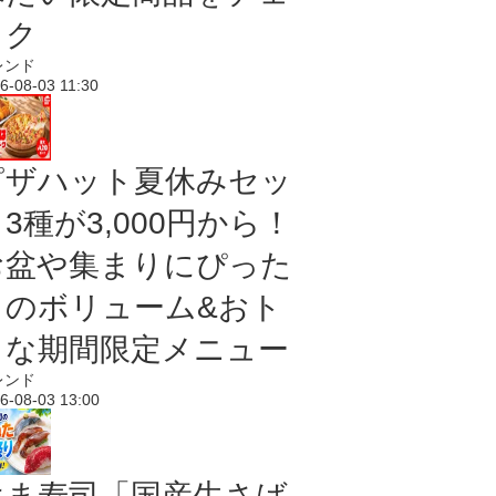
ック
レンド
6-08-03 11:30
ピザハット夏休みセッ
3種が3,000円から！
お盆や集まりにぴった
りのボリューム&おト
クな期間限定メニュー
レンド
6-08-03 13:00
はま寿司「国産生さば