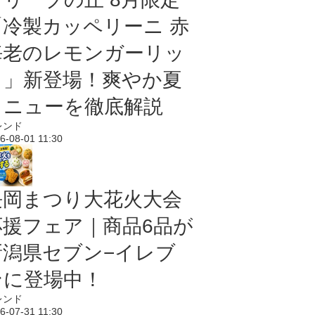
「冷製カッペリーニ 赤
海老のレモンガーリッ
ク」新登場！爽やか夏
メニューを徹底解説
レンド
6-08-01 11:30
長岡まつり大花火大会
応援フェア｜商品6品が
新潟県セブン−イレブ
ンに登場中！
レンド
6-07-31 11:30