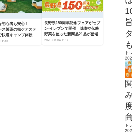
長野県150周年記念フェアがセブ
な初心者も安心！
ン-イレブンで開催 味噌や伝統
アース製薬の虫ケアステ
野菜を使った新商品21品が登場
で快適キャンプ体験
2026-08-04 11:30
11:30
ト
202
ト
202