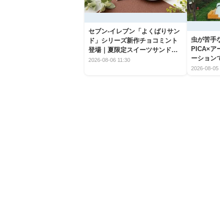
セブン‐イレブン「よくばりサン
虫が苦手
ド」シリーズ新作チョコミント
PICA×
登場｜夏限定スイーツサンドの
ーション
爽快な魅力
2026-08-06 11:30
2026-08-05 