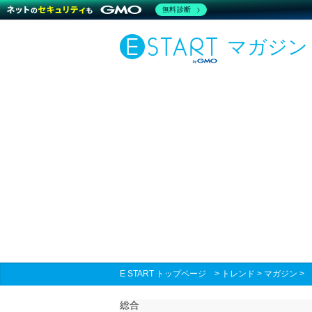
無料診断
マガジン
E START トップページ
>
トレンド
>
マガジン
総合