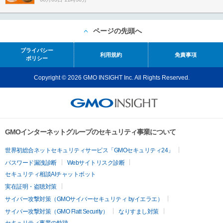
ページの先頭へ
プライバシー
利用規約
免責事項
ポリシー
Copyright © 2026 GMO INSIGHT Inc. All Rights Reserved.
GMOインターネットグループのセキュリティ事業について
世界初総合ネットセキュリティサービス「GMOセキュリティ24」
パスワード漏洩診断
Webサイトリスク診断
セキュリティ相談AIチャットボット
実在証明・盗聴対策
サイバー攻撃対策（GMOサイバーセキュリティ byイエラエ）
サイバー攻撃対策（GMO Flatt Security）
なりすまし対策
セキュリティ事業の軌跡