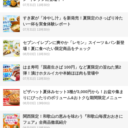
07月31日 11時30分
すき家が「冷やし汁」を新発売！夏限定のさっぱり冷た
い一杯を実食体験レポート
07月31日 11時30分
セブン‐イレブンに爽やか「レモン」スイーツ＆パン新登
場！夏に食べたい限定商品をチェック
08月03日 11時30分
はま寿司「国産生さば 100円」など夏限定の旨ねた第2
弾！漬けホタルイカや本鮪ほほ肉も登場中
07月31日 11時30分
ピザハット夏休みセット3種が3,000円から！お盆や集ま
りにぴったりのボリューム&おトクな期間限定メニュー
08月03日 13時00分
関西限定！和歌山の恵みを味わう『和歌山毎度おおきに
フェア』全商品徹底紹介
08月03日 11時30分