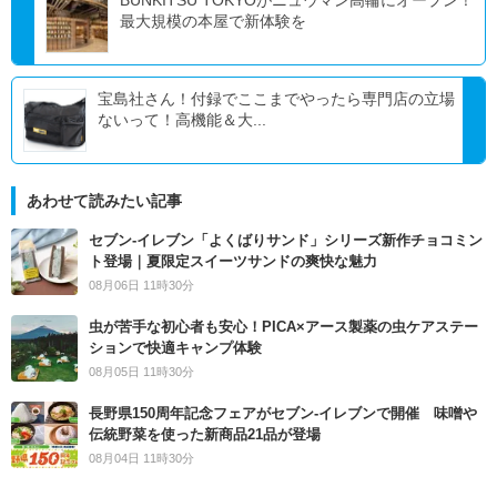
最大規模の本屋で新体験を
宝島社さん！付録でここまでやったら専門店の立場
ないって！高機能＆大...
あわせて読みたい記事
セブン‐イレブン「よくばりサンド」シリーズ新作チョコミン
ト登場｜夏限定スイーツサンドの爽快な魅力
08月06日 11時30分
虫が苦手な初心者も安心！PICA×アース製薬の虫ケアステー
ションで快適キャンプ体験
08月05日 11時30分
長野県150周年記念フェアがセブン-イレブンで開催 味噌や
伝統野菜を使った新商品21品が登場
08月04日 11時30分