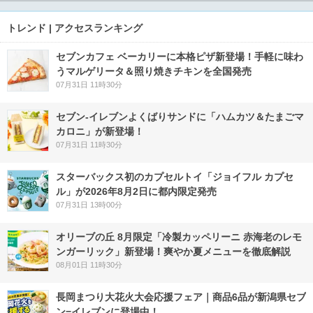
トレンド | アクセスランキング
セブンカフェ ベーカリーに本格ピザ新登場！手軽に味わ
うマルゲリータ＆照り焼きチキンを全国発売
07月31日 11時30分
セブン‐イレブンよくばりサンドに「ハムカツ＆たまごマ
カロニ」が新登場！
07月31日 11時30分
スターバックス初のカプセルトイ「ジョイフル カプセ
ル」が2026年8月2日に都内限定発売
07月31日 13時00分
オリーブの丘 8月限定「冷製カッペリーニ 赤海老のレモ
ンガーリック」新登場！爽やか夏メニューを徹底解説
08月01日 11時30分
長岡まつり大花火大会応援フェア｜商品6品が新潟県セブ
ン−イレブンに登場中！