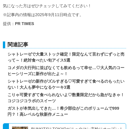
気になった方はぜひチェックしてみてください！
※記事内の情報は2025年9月11日時点です。
提供：
PR TIMES
関連記事
シャトレーゼで大量ストック確定！限定なんて言わずにずっと売
って～！絶対食べたい旬アイス5選
コメダの大行列に並ばなくても飲めるって幸せ…♡大人気のコー
ヒーシリーズに新作が出たよ～！
シャトレーゼの新作がズルすぎる♡可愛すぎて食べるのもったい
ない！大人も夢中になるケーキ3選
こりゃ可愛すぎて食べられないよ♡数量限定だから急がなきゃ！
コジコジコラボのスイーツ
ガストが本気出してきた…！希少部位がこのボリュームで999
円？！高レベルな秋新作メニュー
BUNKITSU TOKYOがニュウマン高輪にオープン！