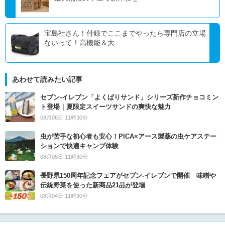
宝島社さん！付録でここまでやったら専門店の立場
ないって！高機能＆大...
あわせて読みたい記事
セブン‐イレブン「よくばりサンド」シリーズ新作チョコミン
ト登場｜夏限定スイーツサンドの爽快な魅力
08月06日 11時30分
虫が苦手な初心者も安心！PICA×アース製薬の虫ケアステー
ションで快適キャンプ体験
08月05日 11時30分
長野県150周年記念フェアがセブン-イレブンで開催 味噌や
伝統野菜を使った新商品21品が登場
08月04日 11時30分