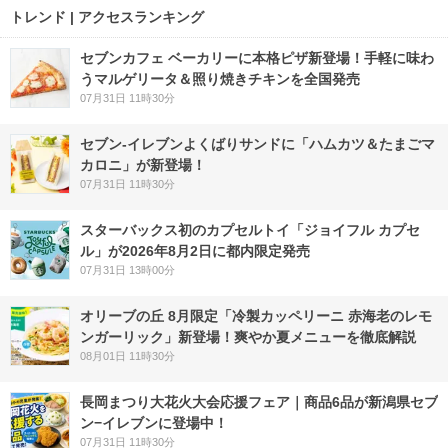
トレンド | アクセスランキング
セブンカフェ ベーカリーに本格ピザ新登場！手軽に味わ
うマルゲリータ＆照り焼きチキンを全国発売
07月31日 11時30分
セブン‐イレブンよくばりサンドに「ハムカツ＆たまごマ
カロニ」が新登場！
07月31日 11時30分
スターバックス初のカプセルトイ「ジョイフル カプセ
ル」が2026年8月2日に都内限定発売
07月31日 13時00分
オリーブの丘 8月限定「冷製カッペリーニ 赤海老のレモ
ンガーリック」新登場！爽やか夏メニューを徹底解説
08月01日 11時30分
長岡まつり大花火大会応援フェア｜商品6品が新潟県セブ
ン−イレブンに登場中！
07月31日 11時30分