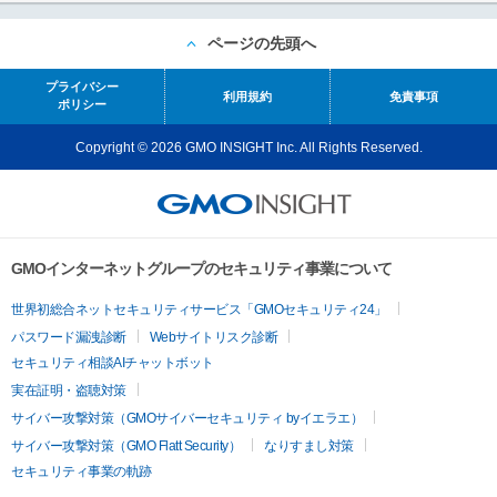
ページの先頭へ
プライバシー
利用規約
免責事項
ポリシー
Copyright © 2026 GMO INSIGHT Inc. All Rights Reserved.
GMOインターネットグループのセキュリティ事業について
世界初総合ネットセキュリティサービス「GMOセキュリティ24」
パスワード漏洩診断
Webサイトリスク診断
セキュリティ相談AIチャットボット
実在証明・盗聴対策
サイバー攻撃対策（GMOサイバーセキュリティ byイエラエ）
サイバー攻撃対策（GMO Flatt Security）
なりすまし対策
セキュリティ事業の軌跡