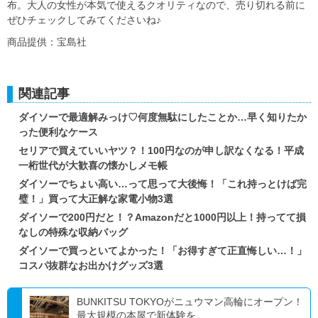
布。大人の女性が本気で使えるクオリティなので、売り切れる前に
ぜひチェックしてみてくださいね♪
商品提供：宝島社
関連記事
ダイソーで最適解みっけ♡何度無駄にしたことか…早く知りたか
った便利なケース
セリアで買えていいヤツ？！100円なのが申し訳なくなる！平成
一桁世代が大歓喜の懐かしメモ帳
ダイソーでちょい高い…って思って大後悔！「これ持っとけば完
璧！」買って大正解な家電小物3選
ダイソーで200円だと！？Amazonだと1000円以上！持ってて損
なしの特殊な収納バッグ
ダイソーで買っといてよかった！「お得すぎて正直悔しい…！」
コスパ抜群なお出かけグッズ3選
BUNKITSU TOKYOがニュウマン高輪にオープン！
最大規模の本屋で新体験を