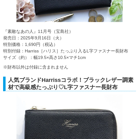
『素敵なあの人』11月号（宝島社）
発売日：2025年9月16日（火）
特別価格：1,690円（税込）
特別付録：Harriss［ハリス］たっぷり入るL字ファスナー長財布
サイズ（約）：幅19.5×高さ10.5×マチ1cm
※財布以外は付録に含まれません
人気ブランドHarrissコラボ！ブラックレザー調素
材で高級感たっぷり♡L字ファスナー長財布