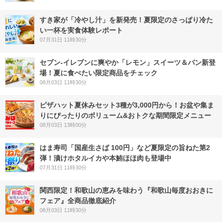
すき家が「冷やし汁」を新発売！夏限定のさっぱり冷た
い一杯を実食体験レポート
07月31日 11時30分
セブン‐イレブンに爽やか「レモン」スイーツ＆パン新登
場！夏に食べたい限定商品をチェック
08月03日 11時30分
ピザハット夏休みセット3種が3,000円から！お盆や集ま
りにぴったりのボリューム&おトクな期間限定メニュー
08月03日 13時00分
はま寿司「国産生さば 100円」など夏限定の旨ねた第2
弾！漬けホタルイカや本鮪ほほ肉も登場中
07月31日 11時30分
関西限定！和歌山の恵みを味わう『和歌山毎度おおきに
フェア』全商品徹底紹介
08月03日 11時30分