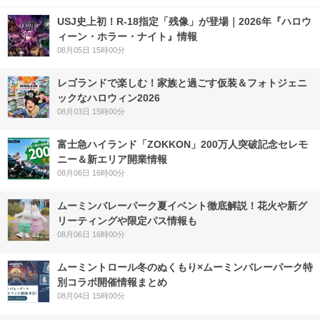
USJ史上初！R-18指定「残像」が登場｜2026年『ハロウ
ィーン・ホラー・ナイト』情報
08月05日 15時00分
レゴランドで楽しむ！家族と過ごす仮装＆フォトジェニ
ックなハロウィン2026
08月03日 15時00分
富士急ハイランド「ZOKKON」200万人突破記念セレモ
ニー＆新エリア開業情報
08月06日 16時00分
ムーミンバレーパーク夏イベント徹底解説！花火や新グ
リーティングや限定パス情報も
08月06日 16時00分
ムーミントロール冬のぬくもり×ムーミンバレーパーク特
別コラボ開催情報まとめ
08月04日 15時00分