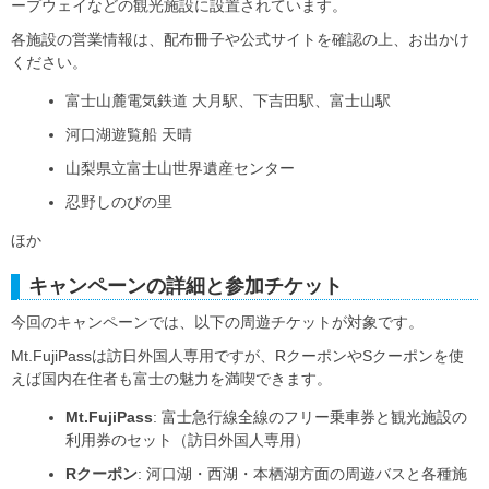
ープウェイなどの観光施設に設置されています。
各施設の営業情報は、配布冊子や公式サイトを確認の上、お出かけ
ください。
富士山麓電気鉄道 大月駅、下吉田駅、富士山駅
河口湖遊覧船 天晴
山梨県立富士山世界遺産センター
忍野しのびの里
ほか
キャンペーンの詳細と参加チケット
今回のキャンペーンでは、以下の周遊チケットが対象です。
Mt.FujiPassは訪日外国人専用ですが、RクーポンやSクーポンを使
えば国内在住者も富士の魅力を満喫できます。
Mt.FujiPass
: 富士急行線全線のフリー乗車券と観光施設の
利用券のセット（訪日外国人専用）
Rクーポン
: 河口湖・西湖・本栖湖方面の周遊バスと各種施