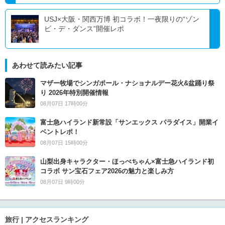
USJ×大阪・関西万博 初コラボ！一夜限りの“ゾン
ビ・デ・ダンス”開催レポ
あわせて読みたい記事
マザー牧場でシンガポール・ナショナルデー花火&盆踊り祭
り 2026年特別開催情報
08月07日 17時00分
富士急ハイランド新常設「サンエックス パラダイス」開業イ
ベントレポ！
08月07日 15時00分
山梨出身キャラクター・ほっぺちゃん×富士急ハイランド初
コラボ サン宝石フェア2026の魅力と楽しみ方
08月07日 9時00分
旅行 | アクセスランキング