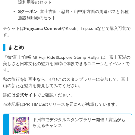
設利用券のセット
Sクーポン
: 富士吉田・忍野・山中湖方面の周遊バスと各種
施設利用券のセット
チケットは
Fujiyama Connect
やKlook、Trip.comなどで購入可能で
す。
まとめ
『御“富士”印帳 Mt.Fuji Ride&Explore Stamp Rally』は、富士五湖の
美しさと日本文化の魅力を同時に体験できるユニークなイベントで
す。
秋の旅行を計画中なら、ぜひこのスタンプラリーに参加して、富士
山の新たな魅力を発見してみてください。
詳細は
公式サイト
でご確認ください。
※本記事はPR TIMESのリリースを元にAIが執筆しています。
甲州市でデジタルスタンプラリー開催！賞品がも
らえるチャンス