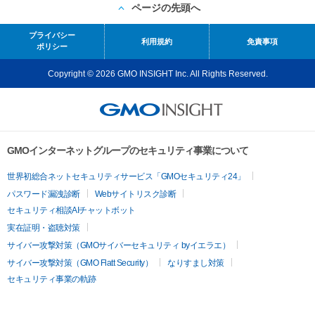
ページの先頭へ
プライバシー
利用規約
免責事項
ポリシー
Copyright © 2026 GMO INSIGHT Inc. All Rights Reserved.
GMOインターネットグループのセキュリティ事業について
世界初総合ネットセキュリティサービス「GMOセキュリティ24」
パスワード漏洩診断
Webサイトリスク診断
セキュリティ相談AIチャットボット
実在証明・盗聴対策
サイバー攻撃対策（GMOサイバーセキュリティ byイエラエ）
サイバー攻撃対策（GMO Flatt Security）
なりすまし対策
セキュリティ事業の軌跡