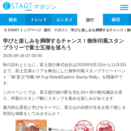
マガジン
総合
トレンド
エンタメ
経済
旅行
E START トップページ
旅行
マガジン
学びと楽しみを満喫するチャンス！御
学びと楽しみを満喫するチャンス！御朱印風スタン
プラリーで富士五湖を巡ろう
2025-09-16 07:00:00
秋の訪れとともに、富士急行株式会社は2025年9月1日から11月3日
まで、富士五湖エリアを舞台にした御朱印風スタンプラリーイベン
ト『御“富士”印帳 Mt.Fuji Ride&Explore Stamp Rally』を開催中で
す。
このイベントでは、富士急行線の駅を含む24ヶ所の観光施設を巡
り、特製のスタンプ帳にスタンプを集める楽しみがあります。
魅力的な景色と学びをテーマに、富士山の自然や文化を肌で感じる
特別な体験をしてみませんか？