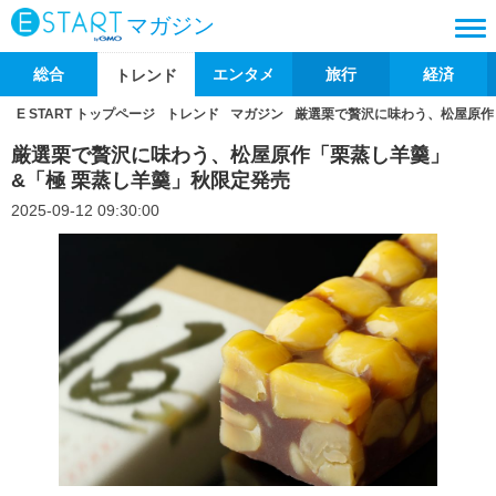
マガジン
総合
エンタメ
旅行
経済
トレンド
E START トップページ
トレンド
マガジン
厳選栗で贅沢に味わう、松屋原作
厳選栗で贅沢に味わう、松屋原作「栗蒸し羊羹」
&「極 栗蒸し羊羹」秋限定発売
2025-09-12 09:30:00