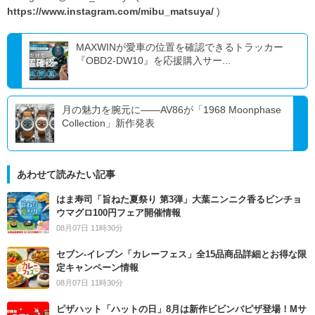
https://www.instagram.com/mibu_matsuya/
)
MAXWINが愛車の位置を確認できるトラッカー
『OBD2-DW10』を応援購入サー...
月の魅力を腕元に――AV86が「1968 Moonphase
Collection」新作発表
あわせて読みたい記事
はま寿司「旨ねた夏祭り 第3弾」大葉ニンニク香るビンチョ
ウマグロ100円フェア開催情報
08月07日 11時30分
セブン‐イレブン「カレーフェス」全15品商品詳細とお得な限
定キャンペーン情報
08月07日 11時30分
ピザハット「ハットの日」8月は新作ビビンバピザ登場！Mサ