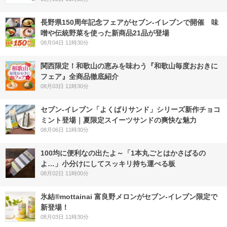
長野県150周年記念フェアがセブン-イレブンで開催 味
噌や伝統野菜を使った新商品21品が登場
08月04日 11時30分
関西限定！和歌山の恵みを味わう『和歌山毎度おおきに
フェア』全商品徹底紹介
08月03日 11時30分
セブン‐イレブン「よくばりサンド」シリーズ新作チョコ
ミント登場｜夏限定スイーツサンドの爽快な魅力
08月06日 11時30分
100均に便利なの出たよ～「1本丸ごとはかさばるの
よ…」小分けにしてスッキリ持ち運べる板
08月02日 11時00分
氷結®mottainai 富良野メロンがセブン‐イレブン限定で
新登場！
08月03日 11時30分