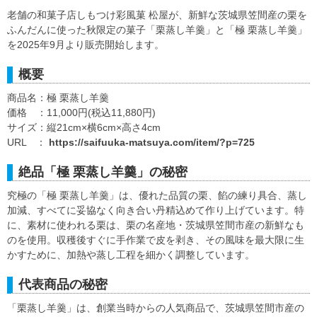
老舗の和菓子店しもつけ彩風菓 松屋が、新鮮な茨城県笠間産の栗を
ふんだんに使った秋限定の菓子「栗蒸し羊羹」と「極 栗蒸し羊羹」
を2025年9月より販売開始します。
概要
商品名：極 栗蒸し羊羹
価格 ：11,000円(税込11,880円)
サイズ：縦21cm×横6cm×高さ4cm
URL ：
https://saifuuka-matsuya.com/item/?p=725
絶品「極 栗蒸し羊羹」の秘密
究極の「極 栗蒸し羊羹」は、優れた品質の栗、餡の練り具合、蒸し
加減、すべてに妥協なく向き合い丹精込めて作り上げています。特
に、素材に使われる栗は、栗の名産地・茨城県笠間市産の新鮮なも
のを使用。収穫後すぐに手作業で皮を剥き、その風味を最大限に生
かすために、加熱や蒸し工程を細かく調整しています。
代表商品の秘密
「栗蒸し羊羹」は、創業当時からの人気商品で、茨城県笠間市産の