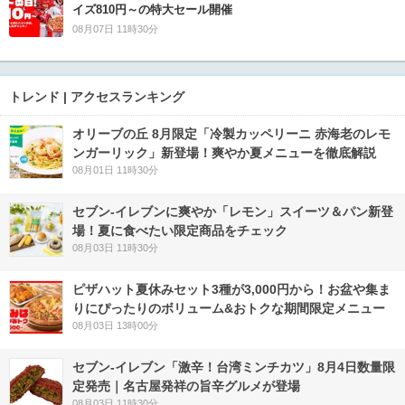
イズ810円～の特大セール開催
08月07日 11時30分
トレンド | アクセスランキング
オリーブの丘 8月限定「冷製カッペリーニ 赤海老のレモ
ンガーリック」新登場！爽やか夏メニューを徹底解説
08月01日 11時30分
セブン‐イレブンに爽やか「レモン」スイーツ＆パン新登
場！夏に食べたい限定商品をチェック
08月03日 11時30分
ピザハット夏休みセット3種が3,000円から！お盆や集ま
りにぴったりのボリューム&おトクな期間限定メニュー
08月03日 13時00分
セブン-イレブン「激辛！台湾ミンチカツ」8月4日数量限
定発売｜名古屋発祥の旨辛グルメが登場
08月03日 11時30分