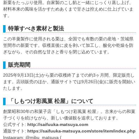
新栗をたっぷり使用。自家製のこし餡と一緒にじっくり蒸し上げ、
材料本来の風味を活かすためあくまで甘さは控えめに仕上げていま
す。
特筆すべき素材と製法
この羊羹製作に使用される栗は、全国でも有数の栗の産地・茨城県
笠間市の新栗です。収穫直後に皮を剥いて加工し、酸化や乾燥を防
ぎながら、その自然な甘さと香りを閉じ込めています。
販売期間
2025年9月13日(土)から栗の収穫終了までの約3ヶ月間、限定販売し
ます。店頭販売のほか、通販サイトでは9月26日(金)に販売を開始い
たします。
「しもつけ彩風菓 松屋」について
創業昭和30年の和菓子店「しもつけ彩風菓 松屋」。古来からの和菓
子づくりを続けながら、新しい価値観を追求しております。
公式サイト:
http://saifuuka-matsuya.com
通販サイト:
https://saifuuka-matsuya.com/store/item/index.php
Instagram: @mibu_matsuya (